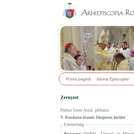
Prima pagină
Istoria Episcopiei
Zernyest
Páduai Szent Antal,
plébánia
V. Kovászna-brassói főesperesi kerület
Elérhetőség
Postacím:
505800 – Zărnești, str. Mitropolit Ion