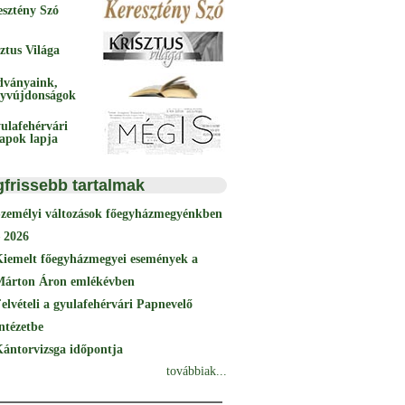
esztény Szó
ztus Világa
dványaink,
yvújdonságok
ulafehérvári
papok lapja
gfrissebb tartalmak
Személyi változások főegyházmegyénkben
 2026
Kiemelt főegyházmegyei események a
Márton Áron emlékévben
elvételi a gyulafehérvári Papnevelő
ntézetbe
ántorvizsga időpontja
továbbiak...