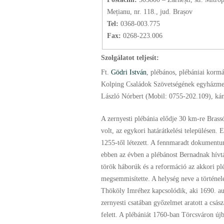
Mețianu, nr. 118., jud. Brașov
Tel:
0368-003.775
Fax:
0268-223.006
Szolgálatot teljesít:
Ft.
Gödri István
, plébános
, plébániai korm
Kolping Családok Szövetségének egyházme
László Nórbert (Mobil: 0755-202.109), kán
A zernyesti plébánia elődje 30 km-re Brass
volt, az egykori határátkelési településen. 
1255-től létezett. A fennmaradt dokumentu
ebben az évben a plébánost Bernadnak hívták
török háborúk és a reformáció az akkori pl
megsemmisítette. A helység neve a történe
Thököly Imréhez kapcsolódik, aki 1690. au
zernyesti csatában győzelmet aratott a csász
felett. A plébániát 1760-ban Törcsváron újbó