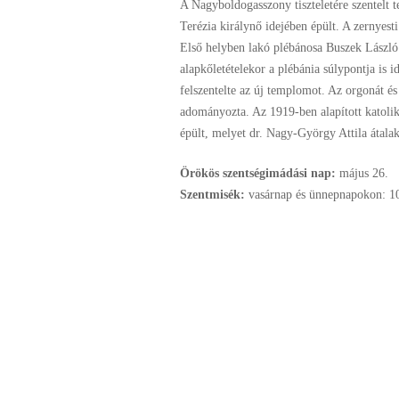
A Nagyboldogasszony tiszteletére szentelt
Terézia királynő idejében épült. A zernyest
Első helyben lakó plébánosa Buszek László
alapkőletételekor a plébánia súlypontja is 
felszentelte az új templomot. Az orgonát é
adományozta. Az 1919-ben alapított katoli
épült, melyet dr. Nagy-György Attila átalakít
Örökös szentségimádási nap:
május
26.
Szentmisék:
vasárnap és ünnepnapokon: 10