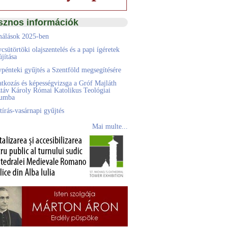
sznos információk
álások 2025-ben
csütörtöki olajszentelés és a papi ígéretek
jítása
pénteki gyűjtés a Szentföld megsegítésére
atkozás és képességvizsga a Gróf Majláth
táv Károly Római Katolikus Teológiai
eumba
tírás-vasárnapi gyűjtés
Mai multe...