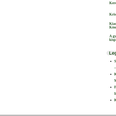
Ker
Kris
Kia
Kön
A gy
kis
Le
–
F
I
K