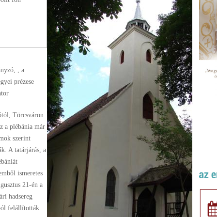
ányzó
, , a
gyei prézese
tor
ótól, Törcsváron
Ez a plébánia már
mok szerint
. A tatárjárás, a
ébániát
lemből ismeretes
gusztus 21-én a
ári hadsereg
l felállították.