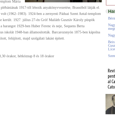
 templom Mária
i plébániának 1917-től létezik anyakönyvvezetése, Brassóból látják el.
Ha
 volt (1962–1983). 1924-ben a zernyesti Páduai Szent Antal-templom
Bérm
ide került. 1927. július 27-én Gróf Mailáth Gusztáv Károly püspök
Nagy
s a harangot 1929-ben Huber Ferenc és neje, Sequens Berta
megú
kus iskolát 1948-ban államosították. Barcarozsnyón 1875-ben kápolna
Nagy
ott, felújított, majd szolgálati lakást épített.
Beir
Gusz
Líc
Szen
,30 órakor, hétköznap 8 és 18 órakor