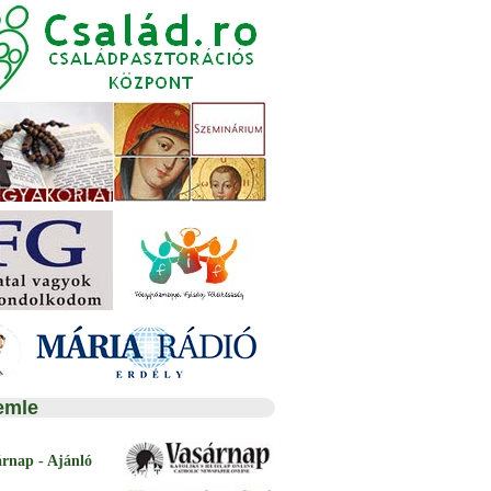
emle
árnap - Ajánló