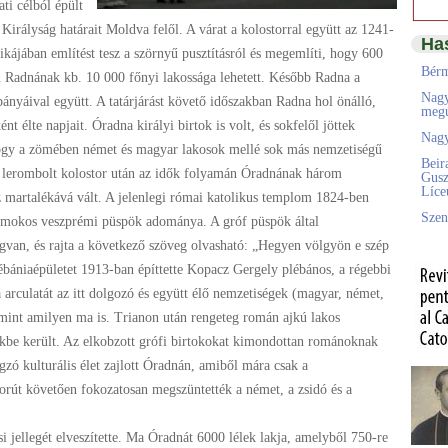
ti célból épült
 Királyság határait Moldva felől. A várat a kolostorral együtt az 1241-
Ha
ónikájában említést tesz a szörnyű pusztításról és megemlíti, hogy 600
Bérm
en Radnának kb. 10 000 főnyi lakossága lehetett. Később Radna a
Nagy
bányáival együtt. A tatárjárást követő időszakban Radna hol önálló,
megú
nt élte napjait. Óradna királyi birtok is volt, és sokfelől jöttek
Nagy
ogy a zömében német és magyar lakosok mellé sok más nemzetiségű
Beir
 A lerombolt kolostor után az idők folyamán Óradnának három
Gusz
Líc
 martalékává vált. A jelenlegi római katolikus templom 1824-ben
Szen
Domokos veszprémi püspök adománya. A gróf püspök által
an, és rajta a következő szöveg olvasható: „Hegyen völgyön e szép
lébániaépületet 1913-ban építtette Kopacz Gergely plébános, a régebbi
 arculatát az itt dolgozó és együtt élő nemzetiségek (magyar, német,
 mint amilyen ma is. Trianon után rengeteg román ajkú lakos
ezükbe került. Az elkobzott grófi birtokokat kimondottan románoknak
gzó kulturális élet zajlott Óradnán, amiből mára csak a
orút követően fokozatosan megszüntették a német, a zsidó és a
 jellegét elveszítette. Ma Óradnát 6000 lélek lakja, amelyből 750-re