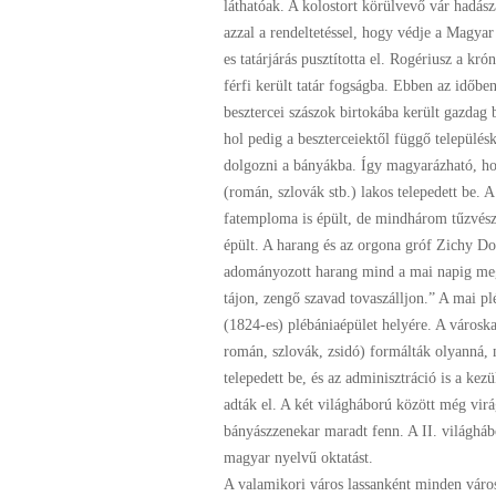
láthatóak. A kolostort körülvevő vár hadásza
azzal a rendeltetéssel, hogy védje a Magyar
es tatárjárás pusztította el. Rogériusz a kr
férfi került tatár fogságba. Ebben az időb
besztercei szászok birtokába került gazdag 
hol pedig a beszterceiektől függő településké
dolgozni a bányákba. Így magyarázható, h
(román, szlovák stb.) lakos telepedett be.
fatemploma is épült, de mindhárom tűzvész
épült. A harang és az orgona gróf Zichy 
adományozott harang mind a mai napig megv
tájon, zengő szavad tovaszálljon.” A mai p
(1824-es) plébániaépület helyére. A városka
román, szlovák, zsidó) formálták olyanná,
telepedett be, és az adminisztráció is a k
adták el. A két világháború között még virá
bányászzenekar maradt fenn. A II. világháb
magyar nyelvű oktatást.
A valamikori város lassanként minden városi