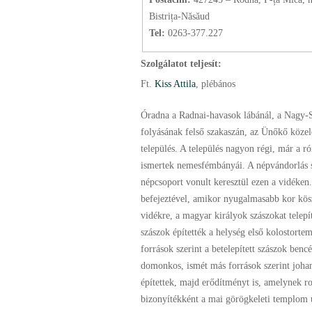
Bistrița-Năsăud
Tel:
0263-377.227
Szolgálatot teljesít:
Ft.
Kiss Attila
, plébános
Óradna a Radnai-havasok lábánál, a Nagy
folyásának felső szakaszán, az Ünőkő köze
település. A település nagyon régi, már a r
ismertek nemesfémbányái. A népvándorlás 
népcsoport vonult keresztül ezen a vidéken
befejeztével, amikor nyugalmasabb kor kös
vidékre, a magyar királyok szászokat telepít
szászok építették a helység első kolostort
források szerint a betelepített szászok benc
domonkos, ismét más források szerint johan
építettek, majd erődítményt is, amelynek r
bizonyítékként a mai görögkeleti templom