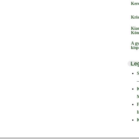
Ker
Kris
Kia
Kön
A gy
kis
Le
–
F
I
K