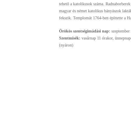
tehető a katolikusok száma. Radnaborberek
magyar és német katolikus bányászok laktá
fekszik. Templomát 1764-ben építtette a H
Örökös szentségimádási nap:
szeptember
Szentmisék:
vasárnap 11 órakor, ünnepnap
(nyáron)