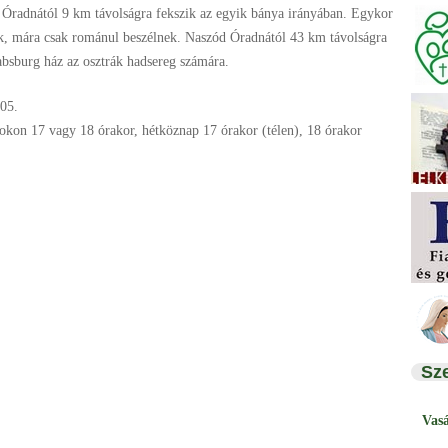
 Óradnától 9 km távolságra fekszik az egyik bánya irányában. Egykor
k, mára csak románul beszélnek. Naszód Óradnától 43 km távolságra
absburg ház az osztrák hadsereg számára.
05.
okon 17 vagy 18 órakor, hétköznap 17 órakor (télen), 18 órakor
Sz
Vas