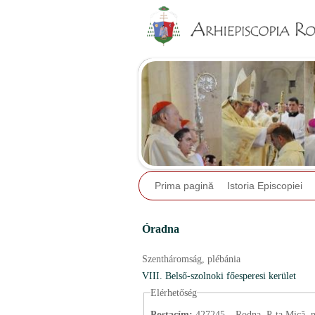
Prima pagină
Istoria Episcopiei
Óradna
Szentháromság,
plébánia
VIII. Belső-szolnoki főesperesi kerület
Elérhetőség
Postacím:
427245 – Rodna, P-ța Mică, nr