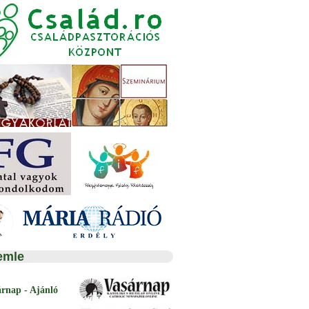
emle
árnap - Ajánló