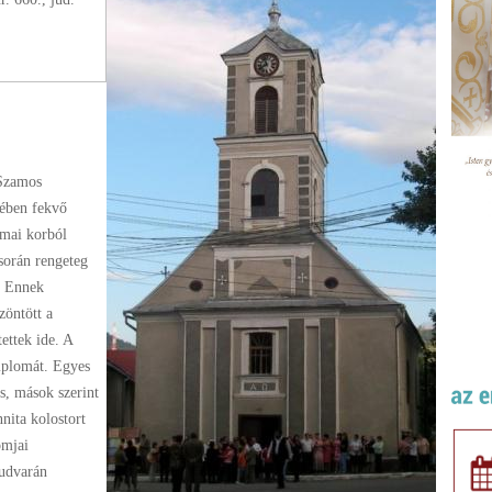
-Szamos
lében fekvő
ómai korból
során rengeteg
. Ennek
zöntött a
ettek ide. A
emplomát. Egyes
és, mások szerint
nita kolostort
omjai
 udvarán