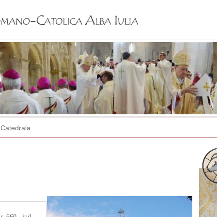
Jump to navigation
Catedrala
. 660., jud.