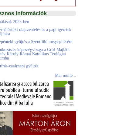
sznos információk
álások 2025-ben
csütörtöki olajszentelés és a papi ígéretek
jítása
pénteki gyűjtés a Szentföld megsegítésére
atkozás és képességvizsga a Gróf Majláth
táv Károly Római Katolikus Teológiai
eumba
tírás-vasárnapi gyűjtés
Mai multe...