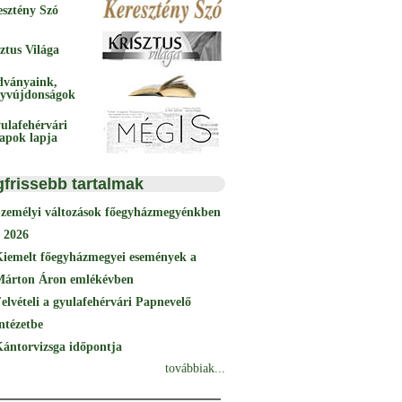
esztény Szó
ztus Világa
dványaink,
yvújdonságok
ulafehérvári
papok lapja
gfrissebb tartalmak
Személyi változások főegyházmegyénkben
 2026
Kiemelt főegyházmegyei események a
Márton Áron emlékévben
elvételi a gyulafehérvári Papnevelő
ntézetbe
ántorvizsga időpontja
továbbiak...