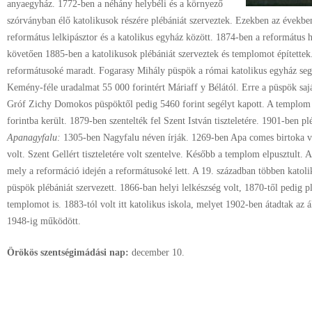
anyaegyház. 1772-ben a néhány helybéli és a környező
szórványban élő katolikusok részére plébániát szerveztek. Ezekben az években 
református lelkipásztor és a katolikus egyház között. 1874-ben a református h
követően 1885-ben a katolikusok plébániát szerveztek és templomot építette
reformátusoké maradt. Fogarasy Mihály püspök a római katolikus egyház seg
Kemény-féle uradalmat 55 000 forintért Máriaff y Bélától. Erre a püspök sajá
Gróf Zichy Domokos püspöktől pedig 5460 forint segélyt kapott. A templom 
forintba került. 1879-ben szentelték fel Szent István tiszteletére. 1901-ben 
Apanagyfalu:
1305-ben Nagyfalu néven írják. 1269-ben Apa comes birtoka 
volt. Szent Gellért tiszteletére volt szentelve. Később a templom elpusztult. 
mely a reformáció idején a reformátusoké lett. A 19. században többen katoli
püspök plébániát szervezett. 1866-ban helyi lelkészség volt, 1870-től pedig pl
templomot is. 1883-tól volt itt katolikus iskola, melyet 1902-ben átadtak az 
1948-ig működött.
Örökös szentségimádási nap:
december
10.