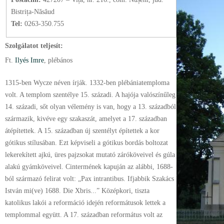
Bistrița-Năsăud
Tel:
0263-350.755
Szolgálatot teljesít:
Ft.
Ilyés Imre
, plébános
1315-ben Wycze néven írják. 1332-ben plébániatemploma
volt. A templom szentélye 15. századi. A hajója valószínűleg
14. századi, sőt olyan vélemény is van, hogy a 13. századból
származik, kivéve egy szakaszát, amelyet a 17. században
átépítettek. A 15. században új szentélyt építettek a kor
gótikus stílusában. Ezt képviseli a gótikus bordás boltozat
lekerekített ajkú, üres pajzsokat mutató záróköveivel és gúla
alakú gyámköveivel. Cintermének kapuján az alábbi, 1688-
ból származó felirat volt: „Pax intrantibus. Ifjabbik Szakács
István mi(ve) 1688. Die Xbris...” Középkori, tiszta
katolikus lakói a reformáció idején reformátusok lettek a
templommal együtt. A 17. században református volt az