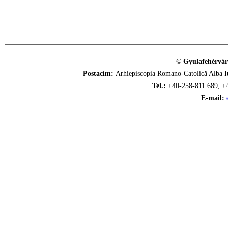
© Gyulafehérvár
Postacím:
Arhiepiscopia Romano-Catolică Alba Iu
Tel.:
+40-258-811.689, +
E-mail: