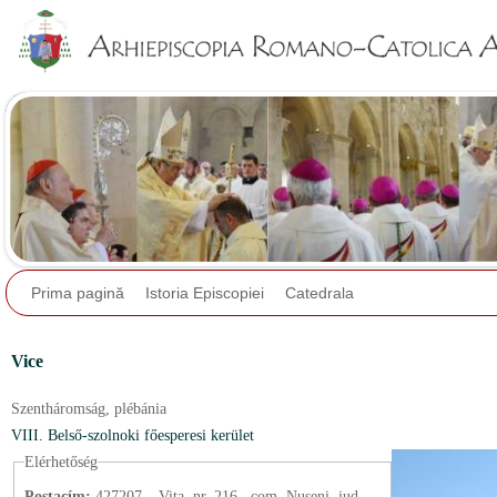
Jump to navigation
Prima pagină
Istoria Episcopiei
Catedrala
Vice
Szentháromság,
plébánia
VIII. Belső-szolnoki főesperesi kerület
Elérhetőség
Postacím:
427207 – Vița, nr. 216., com. Nușeni, jud.