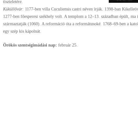
tiszteletére.
Küküllővár:
1177-ben villa Cuculiensis castri néven írják. 1398-ban Kikelleövá
1277-ben főesperesi székhely volt. A templom a 12–13. században épült, ma is
származtatják (1060). A reformáció óta a reformátusoké. 1768–69-ben a katoli
egy szép kis kápolnát.
Örökös szentségimádási nap:
február
25.