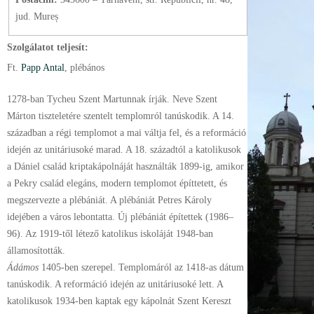
jud. Mureș
Szolgálatot teljesít:
Ft.
Papp Antal
, plébános
1278-ban Tycheu Szent Martunnak írják. Neve Szent
Márton tiszteletére szentelt templomról tanúskodik. A 14.
században a régi templomot a mai váltja fel, és a reformáció
idején az unitáriusoké marad. A 18. századtól a katolikusok
a Dániel család kriptakápolnáját használták 1899-ig, amikor
a Pekry család elegáns, modern templomot építtetett, és
megszervezte a plébániát. A plébániát Petres Károly
idejében a város lebontatta. Új plébániát építettek (1986–
96). Az 1919-től létező katolikus iskoláját 1948-ban
államosították.
Ádámos
1405-ben szerepel. Templomáról az 1418-as dátum
tanúskodik. A reformáció idején az unitáriusoké lett. A
katolikusok 1934-ben kaptak egy kápolnát Szent Kereszt