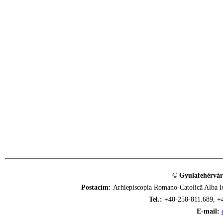
© Gyulafehérvár
Postacím:
Arhiepiscopia Romano-Catolică Alba Iu
Tel.:
+40-258-811.689, +
E-mail: