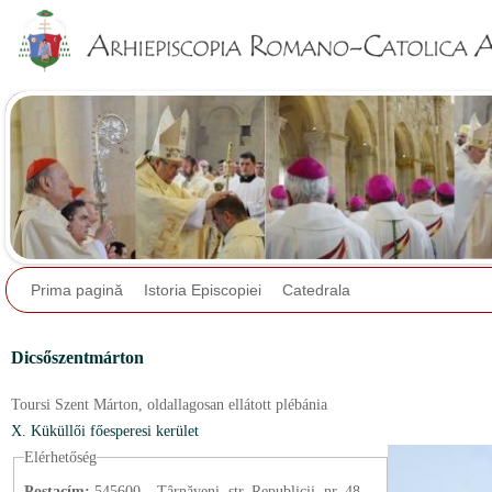
Jump to navigation
Prima pagină
Istoria Episcopiei
Catedrala
Dicsőszentmárton
Toursi Szent Márton,
oldallagosan ellátott plébánia
X. Küküllői főesperesi kerület
Elérhetőség
Postacím:
545600 – Târnăveni, str. Republicii, nr. 48,