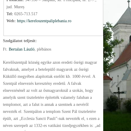
jud. Mureș
Tel:
0265-713.517
Web:
https://kereloszentpaliplebania.ro
Szolgálatot teljesít:
Ft.
Bertalan László
, plébános
Kerelőszentpál község egyike azon eredeti ősrégi magyar
falvaknak, amelyet a betelepülő magyarok az ősrégi
Küküllő megyében alapítottak ezelőtt kb. 1000 évvel. A
Szentpál elnevezés keresztény eredetű. A falvak
elnevezésénél az volt az ősmagyaroknál a szokás, hogy
amelyik szent tiszteletére építették valamely faluban a
templomot, azt a falut is annak a szentnek a nevéről
nevezték el. Szentpálon a templom Szent Pál tiszteletére
épült, azt „Ecclesia Sancti Pauli”-nak nevezték el, s ezen a
néven szerepelt az 1332-es vatikáni tizedjegyzékben is: „ad