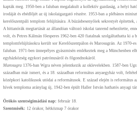
kapták meg. 1950-ben a faluban megalakult a kollektív gazdaság, a helyi ható
irodáját és ebédlőjét az új iskolaigazgató részére. 1953-ban a plébános minisz
kerelőszentpáli templom felújítására. A búzásbesenyőiek sekrestyét építettek,
A hittanórák megtartását az állandóan változó iskolai tanrend nehezítette, enn
volt, és Petres Kálmán főesperes 1962-ben 420 fiatalnak szolgáltathatta ki a 
templomfelújításokra került sor Kerelőszentpálon és Marosugrán. Az 1970-es ár
faluban. 1971-ben ünnepélyes gyászmisén emlékeztek meg a Münchenben elhu
egyházközség egykori patrónusáról és főgondnokáról.
Marosugra
1376-ban Wgra néven jelentkezik az oklevelekben. 1587-ben Ugra
században már ismert, és a 18. században református anyaegyház volt, feltéte
középkori katolikusok utódai a reformátusok. E század elején is református 
hívek temploma aránylag új, 1942-ben épült Haller István hathatós anyagi tá
Örökös szentségimádási nap:
február
18.
Szentmisék:
12 órakor, hétköznap 7 órakor