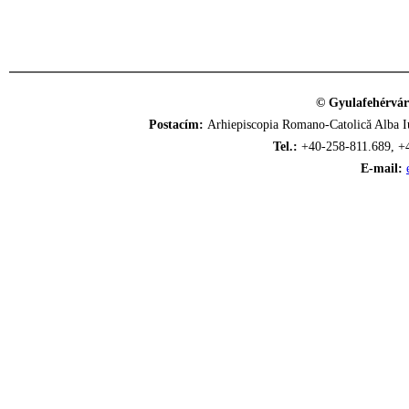
© Gyulafehérvár
Postacím:
Arhiepiscopia Romano-Catolică Alba Iu
Tel.:
+40-258-811.689, +
E-mail: