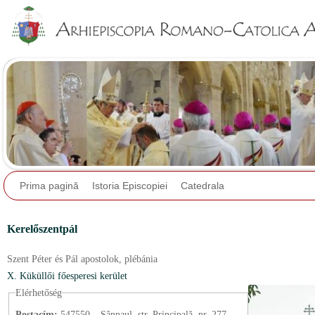
Jump to navigation
Prima pagină
Istoria Episcopiei
Catedrala
Kerelőszentpál
Szent Péter és Pál apostolok,
plébánia
X. Küküllői főesperesi kerület
Elérhetőség
Postacím:
547550 – Sânpaul, str. Principală, nr. 277.,