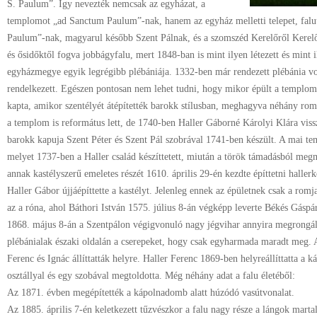
S. Paulum”. Így nevezték nemcsak az egyházat, a
templomot „ad Sanctum Paulum”-nak, hanem az egyház melletti telepet, falut
Paulum”-nak, magyarul később Szent Pálnak, és a szomszéd Kerelőről Kerelős
és ősidőktől fogva jobbágyfalu, mert 1848-ban is mint ilyen létezett és mint i
egyházmegye egyik legrégibb plébániája. 1332-ben már rendezett plébánia v
rendelkezett. Egészen pontosan nem lehet tudni, hogy mikor épült a templom
kapta, amikor szentélyét átépítették barokk stílusban, meghagyva néhány rom
a templom is református lett, de 1740-ben Haller Gáborné Károlyi Klára viss
barokk kapuja Szent Péter és Szent Pál szobrával 1741-ben készült. A mai te
melyet 1737-ben a Haller család készíttetett, miután a török támadásból meg
annak kastélyszerű emeletes részét 1610. április 29-én kezdte építtetni hallerk
Haller Gábor újjáépíttette a kastélyt. Jelenleg ennek az épületnek csak a romjai
az a róna, ahol Báthori István 1575. július 8-án végképp leverte Békés Gáspár
1868. május 8-án a Szentpálon végigvonuló nagy jégvihar annyira megrongált
plébánialak északi oldalán a cserepeket, hogy csak egyharmada maradt meg. A 
Ferenc és Ignác állíttatták helyre. Haller Ferenc 1869-ben helyreállíttatta a ká
osztállyal és egy szobával megtoldotta. Még néhány adat a falu életéből:
Az 1871. évben megépítették a kápolnadomb alatt húzódó vasútvonalat.
Az 1885. április 7-én keletkezett tűzvészkor a falu nagy része a lángok martal