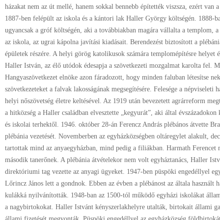
házakat nem az út mellé, hanem sokkal bennebb építették viszsza, ezért van a
1887-ben felépült az iskola és a kántori lak Haller György költségén. 1888-ban
ugyancsak a gróf költségén, aki a továbbiakban magára vállalta a templom, a 
az iskola, az ugrai kápolna javítási kiadásait. Berendezést biztosított a plébáni
épületek részére. A helyi görög katolikusok számára templomépítésre helyet és
Haller István, az élő utódok édesapja a szövetkezeti mozgalmat karolta fel. M
Hangyaszövetkezet elnöke azon fáradozott, hogy minden faluban létesítse nek 
szövetkezeteket a falvak lakosságának megsegítésére. Felesége a népviseleti 
helyi nőszövetség életre keltésével. Az 1919 után bevezetett agrárreform megt
a hitközség a Haller családban elvesztette „kegyurát”, aki által évszázadokon 
és iskolai terhektől. 1946. október 28-án Ferencz András plébános átvette Br
plébánia vezetését. Novemberben az egyházközségben oltáregylet alakult, de
tartottak mind az anyaegyházban, mind pedig a filiákban. Harmath Ferencet 
második tanerőnek. A plébánia átvételekor nem volt egyháztanács, Haller Is
direktóriumi tag vezette az anyagi ügyeket. 1947-ben püspöki engedéllyel egy
Lőrincz János lett a gondnok. Ebben az évben a plébánost az általa használt h
kulákká nyilvánították. 1948-ban az 1500-tól működő egyházi iskolákat állam
a nagybirtokokat. Haller Istvánt kényszerlakhelyre utalták, birtokait állami g
állami fizetését megvonták. Püspöki engedéllyel az egyházközség földbirtokát