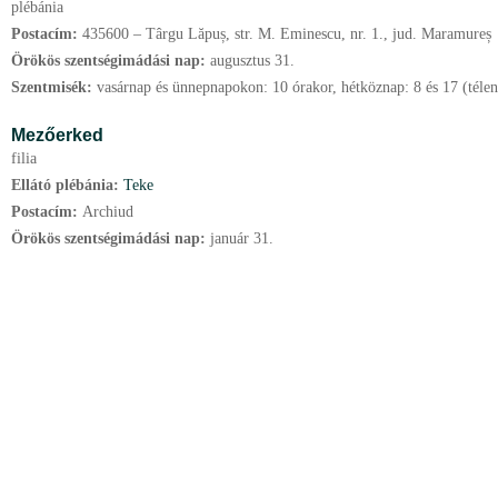
plébánia
Postacím:
435600 – Târgu Lăpuș, str. M. Eminescu, nr. 1., jud. Maramureș
Örökös szentségimádási nap:
augusztus
31.
Szentmisék:
vasárnap és ünnepnapokon: 10 órakor, hétköznap: 8 és 17 (téle
Mezőerked
filia
Ellátó plébánia:
Teke
Postacím:
Archiud
Örökös szentségimádási nap:
január
31.