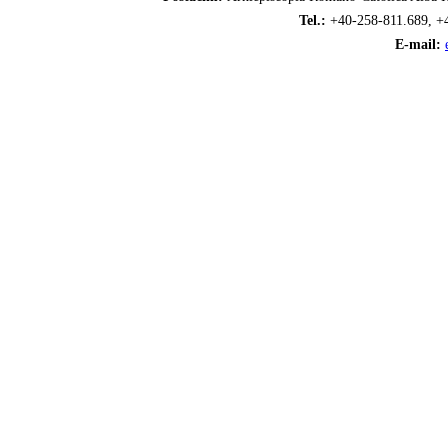
Tel.:
+40-258-811.689, +
E-mail: