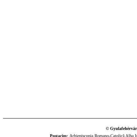
© Gyulafehérvár
Postacím:
Arhiepiscopia Romano-Catolică Alba Iu