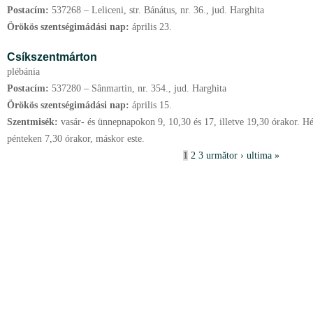
Postacím:
537268 – Leliceni, str. Bánátus, nr. 36., jud. Harghita
Örökös szentségimádási nap:
április
23.
Csíkszentmárton
plébánia
Postacím:
537280 – Sânmartin, nr. 354., jud. Harghita
Örökös szentségimádási nap:
április
15.
Szentmisék:
vasár- és ünnepnapokon 9, 10,30 és 17, illetve 19,30 órakor. H
pénteken 7,30 órakor, máskor este.
P
1
2
3
următor ›
ultima »
a
g
i
n
i