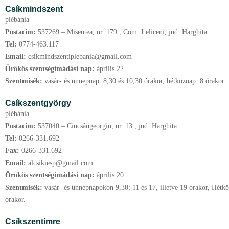
Csíkmindszent
plébánia
Postacím:
537269 – Misentea, nr. 179., Com. Leliceni, jud. Harghita
Tel:
0774-463.117
Email:
csikmindszentiplebania@gmail.com
Örökös szentségimádási nap:
április
22.
Szentmisék:
vasár- és ünnepnap: 8,30 és 10,30 órakor, hétköznap: 8 órakor
Csíkszentgyörgy
plébánia
Postacím:
537040 – Ciucsângeorgiu, nr. 13., jud. Harghita
Tel:
0266-331.692
Fax:
0266-331.692
Email:
alcsikiesp@gmail.com
Örökös szentségimádási nap:
április
20.
Szentmisék:
vasár- és ünnepnapokon 9,30; 11 és 17, illetve 19 órakor, Hétkö
órakor.
Csíkszentimre