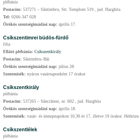
plébánia
Postacím:
537271 – Sântimbru, Str. Templom 519., jud. Harghita
Tel:
0266-347.028
Örökös szentségimádási nap:
április
17.
Csíkszentimrei büdös-fürdő
filia
Ellátó plébánia:
Csíkszentkirály
Postacím:
Sântimbru–Băi
Örökös szentségimádási nap:
július
28.
Szentmisék:
nyáron vasárnaponként 17 órakor
Csíkszentkirály
plébánia
Postacím:
537265 – Sâncrăieni, nr. 602., jud. Harghita
Örökös szentségimádási nap:
április
18.
Szentmisék:
vasár- és ünnepnapokon 10,30 és 17, illetve 19 órakor. Hétközna
Csíkszentlélek
plébánia