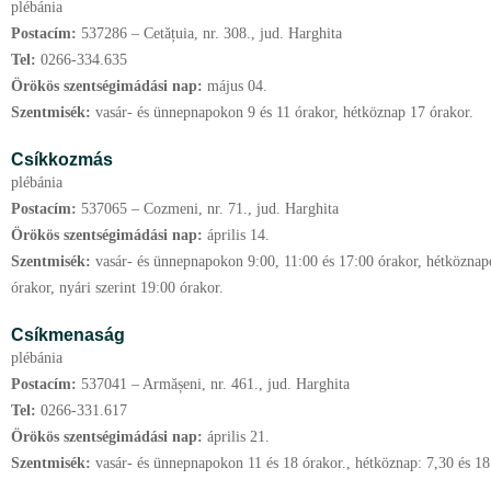
plébánia
Postacím:
537286 – Cetățuia, nr. 308., jud. Harghita
Tel:
0266-334.635
Örökös szentségimádási nap:
május
04.
Szentmisék:
vasár- és ünnepnapokon 9 és 11 órakor, hétköznap 17 órakor.
Csíkkozmás
plébánia
Postacím:
537065 – Cozmeni, nr. 71., jud. Harghita
Örökös szentségimádási nap:
április
14.
Szentmisék:
vasár- és ünnepnapokon 9:00, 11:00 és 17:00 órakor, hétköznapo
órakor, nyári szerint 19:00 órakor.
Csíkmenaság
plébánia
Postacím:
537041 – Armășeni, nr. 461., jud. Harghita
Tel:
0266-331.617
Örökös szentségimádási nap:
április
21.
Szentmisék:
vasár- és ünnepnapokon 11 és 18 órakor., hétköznap: 7,30 és 18