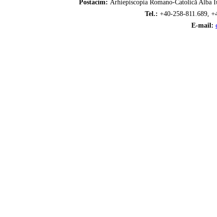
Postacím:
Arhiepiscopia Romano-Catolică Alba Iu
Tel.:
+40-258-811.689, +
E-mail: