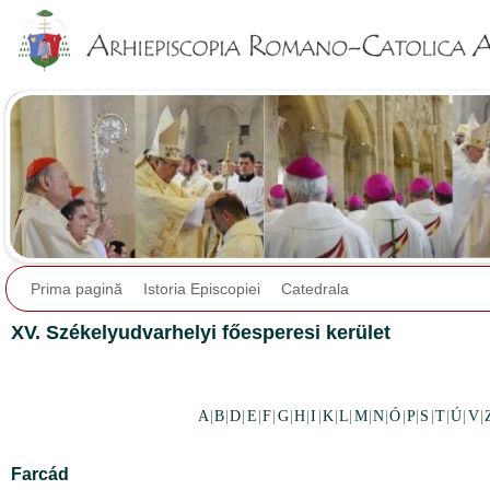
Jump to navigation
Prima pagină
Istoria Episcopiei
Catedrala
XV. Székelyudvarhelyi főesperesi kerület
A
|
B
|
D
|
E
|
F
|
G
|
H
|
I
|
K
|
L
|
M
|
N
|
Ó
|
P
|
S
|
T
|
Ú
|
V
|
Farcád