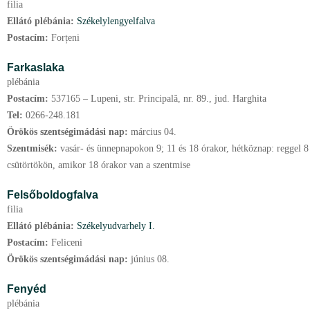
filia
Ellátó plébánia:
Székelylengyelfalva
Postacím:
Forțeni
Farkaslaka
plébánia
Postacím:
537165 – Lupeni, str. Principală, nr. 89., jud. Harghita
Tel:
0266-248.181
Örökös szentségimádási nap:
március
04.
Szentmisék:
vasár- és ünnepnapokon 9; 11 és 18 órakor, hétköznap: reggel 8
csütörtökön, amikor 18 órakor van a szentmise
Felsőboldogfalva
filia
Ellátó plébánia:
Székelyudvarhely I.
Postacím:
Feliceni
Örökös szentségimádási nap:
június
08.
Fenyéd
plébánia