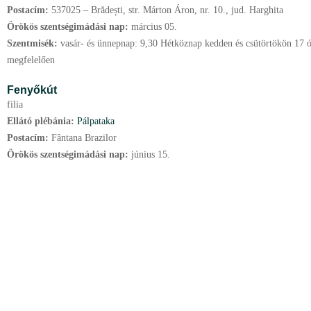
Postacím:
537025 – Brădești, str. Márton Áron, nr. 10., jud. Harghita
Örökös szentségimádási nap:
március
05.
Szentmisék:
vasár- és ünnepnap: 9,30 Hétköznap kedden és csütörtökön 17 ó
megfelelően
Fenyőkút
filia
Ellátó plébánia:
Pálpataka
Postacím:
Fântana Brazilor
Örökös szentségimádási nap:
június
15.