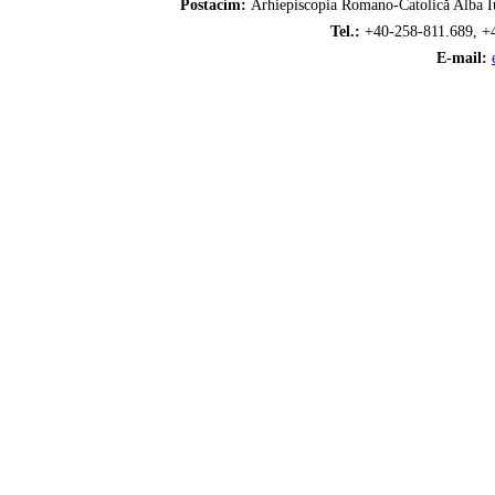
Postacím:
Arhiepiscopia Romano-Catolică Alba Iu
Tel.:
+40-258-811.689, +
E-mail: