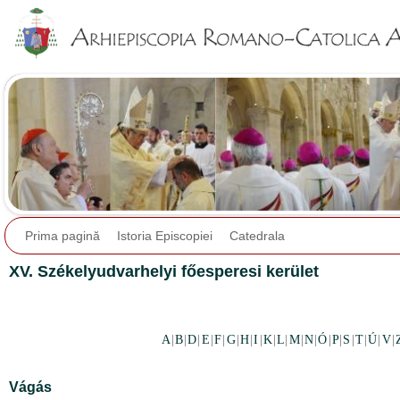
Jump to navigation
Prima pagină
Istoria Episcopiei
Catedrala
XV. Székelyudvarhelyi főesperesi kerület
A
|
B
|
D
|
E
|
F
|
G
|
H
|
I
|
K
|
L
|
M
|
N
|
Ó
|
P
|
S
|
T
|
Ú
|
V
|
Vágás