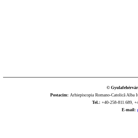
© Gyulafehérvár
Postacím:
Arhiepiscopia Romano-Catolică Alba Iu
Tel.:
+40-258-811.689, +
E-mail: