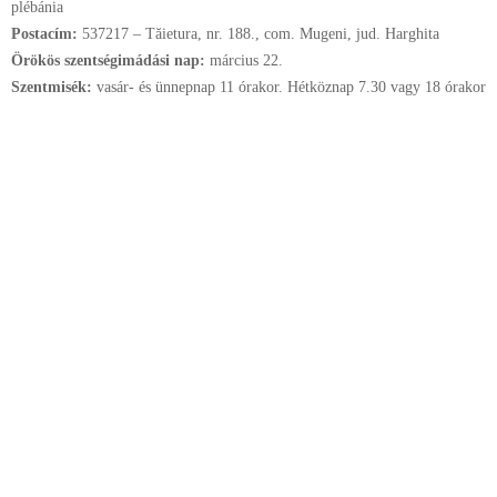
plébánia
Postacím:
537217 – Tăietura, nr. 188., com. Mugeni, jud. Harghita
Örökös szentségimádási nap:
március
22.
Szentmisék:
vasár- és ünnepnap 11 órakor. Hétköznap 7.30 vagy 18 órakor