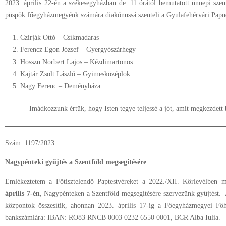
2023. április 22-én a székesegyházban de. 11 órától bemutatott ünnepi sze
püspök főegyházmegyénk számára diakónussá szenteli a Gyulafehérvári Papneve
Czirják Ottó – Csíkmadaras
Ferencz Egon József – Gyergyószárhegy
Hosszu Norbert Lajos – Kézdimartonos
Kajtár Zsolt László – Gyimesközéplok
Nagy Ferenc – Deményháza
Imádkozzunk értük, hogy Isten tegye teljessé a jót, amit megkezdett 
Szám: 1197/2023
Nagypénteki gyűjtés a Szentföld megsegítésére
Emlékeztetem a Főtisztelendő Paptestvéreket a 2022./XII. Körlevélben m
április 7-én
, Nagypénteken a Szentföld megsegítésére szervezünk gyűjtést.
központok összesítik, ahonnan 2023. április 17-ig a Főegyházmegyei Főh
bankszámlára: IBAN: RO83 RNCB 0003 0232 6550 0001, BCR Alba Iulia.