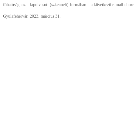
főhatósághoz – lapolvasott (szkennelt) formában – a következő e-mail címre
Gyulafehérvár, 2023. március 31. †G
érs