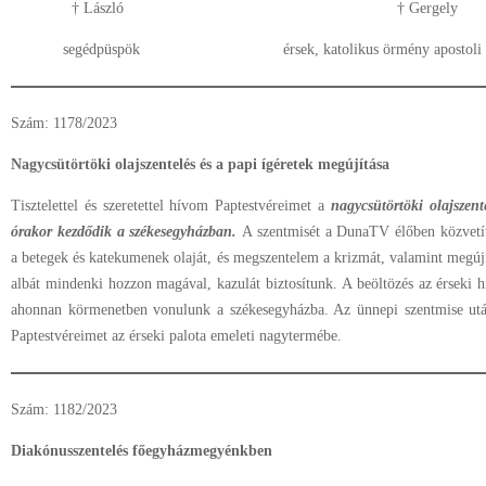
† László † Gergely
segédpüspök érsek, katolikus örmény apostoli ko
Szám: 1178/2023
Nagycsütörtöki olajszentelés és a papi ígéretek megújítása
Tisztelettel és szeretettel hívom Paptestvéreimet a
nagycsütörtöki olajszent
órakor kezdődik a székesegyházban.
A szentmisét a DunaTV élőben közvetít
a betegek és katekumenek olaját, és megszentelem a krizmát, valamint megúj
albát mindenki hozzon magával, kazulát biztosítunk. A beöltözés az érseki hi
ahonnan körmenetben vonulunk a székesegyházba. Az ünnepi szentmise ut
Paptestvéreimet az érseki palota emeleti nagytermébe.
Szám: 1182/2023
Diakónusszentelés főegyházmegyénkben