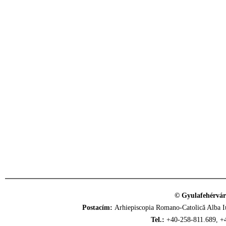
© Gyulafehérvár
Postacím:
Arhiepiscopia Romano-Catolică Alba Iu
Tel.:
+40-258-811.689, +