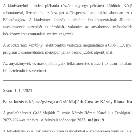
A kiadványból minden plébánia részére egy-egy példányt küldünk. Kérj
adománnyal, fizessék be az összeget a főesperesi hivatalokba, ahonnan ez
Főhatósághoz. A kiadványt iktassák a plébánia kézikönyvtárának állomán
anyakönyvek vezetését és tárolását, valamint az anyakönyvi másodpéld
kézikönyv iránymutatásai szerint végezzék.
A
Módszertani kézikönyv
elektronikus változata megtalálható a CONTEX nyil
program
Dokumentumok
menüpontjának
Szabályzatok
alpontjánál.
Az anyakönyvek és másodpéldányaik lelkiismeretes írásáért ez úton is hálá
Főtisztelendő testvéreimet.
Szám: 1212/2023
Beiratkozás és képességvizsga a Gróf Majláth Gusztáv Károly Római Ka
A gyulafehérvári Gróf Majláth Gusztáv Károly Római Katolikus Teológiai
2023/2024-es tanévre. A felvételi időpontja:
2023. május 19.
A felvételizni készülők jelezzék ezen szándékukat – személyesen vagy szüleik