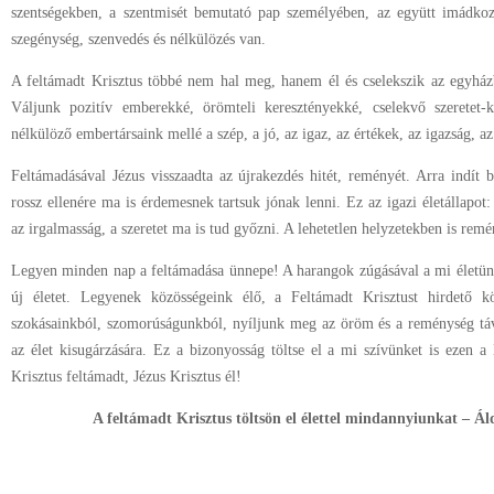
szentségekben, a szentmisét bemutató pap személyében, az együtt imádkoz
szegénység, szenvedés és nélkülözés van.
A feltámadt Krisztus többé nem hal meg, hanem él és cselekszik az egyházb
Váljunk pozitív emberekké, örömteli keresztényekké, cselekvő szeretet-
nélkülöző embertársaink mellé a szép, a jó, az igaz, az értékek, az igazság, a
Feltámadásával Jézus visszaadta az újrakezdés hitét, reményét. Arra indít
rossz ellenére ma is érdemesnek tartsuk jónak lenni. Ez az igazi életállapot:
az irgalmasság, a szeretet ma is tud győzni. A lehetetlen helyzetekben is remén
Legyen minden nap a feltámadása ünnepe! A harangok zúgásával a mi életünk 
új életet. Legyenek közösségeink élő, a Feltámadt Krisztust hirdető 
szokásainkból, szomorúságunkból, nyíljunk meg az öröm és a reménység távla
az élet kisugárzására. Ez a bizonyosság töltse el a mi szívünket is ezen a
Krisztus feltámadt, Jézus Krisztus él!
A feltámadt Krisztus töltsön el élettel mindannyiunkat – Á