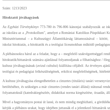
Szám: 1213/2023
Hitoktatói jóváhagyások
Az
Egyházi Törvénykönyv
773-780 és 796-806 kánonjai szabályozzák az isko
az iskolára az a „Protokollum”, amelyet a Romániai Katolikus Püspökkari Ko
Minisztériummal – a Kultuszügyi Államtitkárság láttamozásával – kötött, 
iskolai hitoktatás, a hitoktatók és a teológiai líceumokban működő pedagógus
A plébánosokra hárul az a feladat, hogy a – megfelelő szakvégzettséggel rend
hitoktatók/hittanárok számára ajánlással folyamodjanak a főhatósághoz / fő
kultusz jóváhagyásának (avizul cultului) kiállítása céljából. Az érvényes ajánlás
teológiai és pedagógiai felkészültségének, erkölcsi megfelelőségének, hitéleté
A kultusz jóváhagyása elengedhetetlen a címzetes (tituláris) tanári versenyviz
betöltéséhez, és szükséges a már címzetes (rendes tanári állású) státussal re
folyamatoknál (katedrakiegészítés, didaktikai norma kiegészítése, óraadás, állá
Mivel a hagyományos postai út lassú, és nem mindig megbízható, a gördülék
kérjük a plébános urakat, hogy idejében juttassák el a jelentkező hittanárok sz