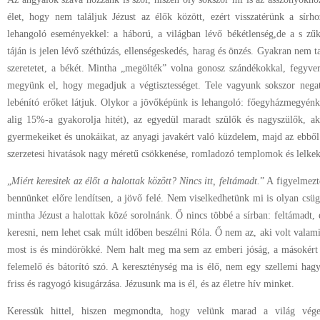
élet, hogy nem találjuk Jézust az élők között, ezért visszatérünk a sírh
lehangoló eseményekkel: a háború, a világban lévő békétlenség,de a s zű
táján is jelen lévő széthúzás, ellenségeskedés, harag és önzés. Gyakran nem ta
szeretetet, a békét. Mintha „megölték” volna gonosz szándékokkal, fegyver
megyünk el, hogy megadjuk a végtisztességet. Tele vagyunk sokszor negatí
lebénító erőket látjuk. Olykor a jövőképünk is lehangoló: főegyházmegyén
alig 15%-a gyakorolja hitét), az egyedül maradt szülők és nagyszülők, aki
gyermekeiket és unokáikat, az anyagi javakért való küzdelem, majd az ebből
szerzetesi hivatások nagy méretű csökkenése, romladozó templomok és lelkek
„
Miért keresitek az élőt a halottak között? Nincs itt, feltámadt.
” A figyelmezt
bennünket előre lendítsen, a jövő felé. Nem viselkedhetünk mi is olyan csüg
mintha Jézust a halottak közé sorolnánk. Ő nincs többé a sírban: feltámadt, 
keresni, nem lehet csak múlt időben beszélni Róla. Ő nem az, aki volt valami
most is és mindörökké. Nem halt meg ma sem az emberi jóság, a másokért vál
felemelő és bátorító szó. A kereszténység ma is élő, nem egy szellemi ha
friss és ragyogó kisugárzása. Jézusunk ma is él, és az életre hív minket.
Keressük hittel, hiszen megmondta, hogy velünk marad a világ végez