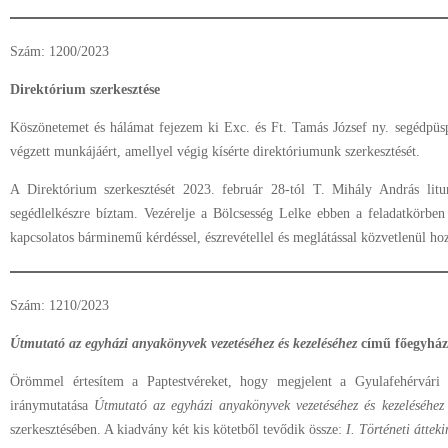
Szám: 1200/2023
Direktórium szerkesztése
Köszönetemet és hálámat fejezem ki Exc. és Ft. Tamás József ny. segédpüspö
végzett munkájáért, amellyel végig kísérte direktóriumunk szerkesztését.
A Direktórium szerkesztését 2023. február 28-tól T. Mihály András litur
segédlelkészre bíztam. Vezérelje a Bölcsesség Lelke ebben a feladatkörbe
kapcsolatos bárminemű kérdéssel, észrevétellel és meglátással közvetlenül ho
Szám: 1210/2023
Útmutató az egyházi anyakönyvek vezetéséhez és kezeléséhez
című főegyház
Örömmel értesítem a Paptestvéreket, hogy megjelent a Gyulafehérvári
iránymutatása
Útmutató az egyházi anyakönyvek vezetéséhez és kezeléséhez
szerkesztésében. A kiadvány két kis kötetből tevődik össze:
I. Történeti átteki