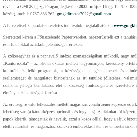
révén – a GMGK igazgatóságán, legkésőbb
2023. május 16-ig.
Tel./fax: 02
között), mobil: 0787-863 262,
gmgkdirector2022@gmail.com
.
A felvételivel kapcsolatos részletes tudnivalók megtalálhatóak a
www.gmgkli
Szeretettel kérem a Főtisztelendő Paptestvéreket, népszerűsítsék ezt a tanulási
és a fiatalokkal az iskola jelentőségét, értékeit.
A székesegyház és a papnevelő intézet szomszédságában működő, nagy múl
„Kántoriskola“ – az iskolai oktatás mellett hagyományos, keresztény értékren
kulturális és lelki programok, a közösségben megélt ünnepek és minde
szellemiséget és hangulatot biztosítanak az itt tanulók jóllétéhez, valam
családias jellegű bentlakásos élet a közösség fontosságára és szeretetére
élmények és barátságok forrása.
Az érettségire való felkészülés mellett magas színvonalú zenei képzésre és a 
lehetőség van (a kántorképzés opcionális és ingyenes). A diákokat jól képzett,
papok kísérik, támogatják és nevelik, azzal a közös céllal, hogy a rájuk bízot
élethivatásukat, és magabiztos, cselekvő emberekké, Istent és embertársaikat 