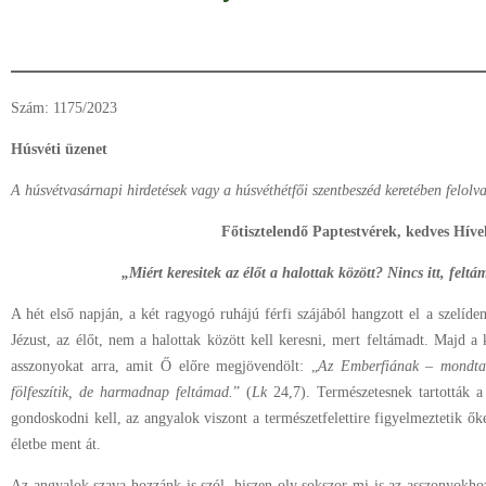
Szám: 1175/2023
Húsvéti üzenet
A húsvétvasárnapi hirdetések vagy a húsvéthétfői szentbeszéd keretében felolv
Főtisztelendő Paptestvérek, kedves Híve
„Miért keresitek az élőt a halottak között? Nincs itt, felt
A hét első napján, a két ragyogó ruhájú férfi szájából hangzott el a szelíde
Jézust, az élőt, nem a halottak között kell keresni, mert feltámadt. Majd a 
asszonyokat arra, amit Ő előre megjövendölt: „
Az Emberfiának – mondta 
fölfeszítik, de harmadnap feltámad.
” (
Lk
24,7). Természetesnek tartották a
gondoskodni kell, az angyalok viszont a természetfelettire figyelmeztetik ő
életbe ment át.
Az angyalok szava hozzánk is szól, hiszen oly sokszor mi is az asszonyokho