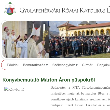
Jump to navigation
Főoldal
Bemutatkozás
Székesegyház
Címtár
Papjain
Könyvbemutató Márton Áron püspökről
Budapesten a MTA Társadalomtudomány
Intézetében mutatták be március 18-án a 
vonatkozó újabb kutatások eredményeit 
budapesti Szent István Társulat és a k