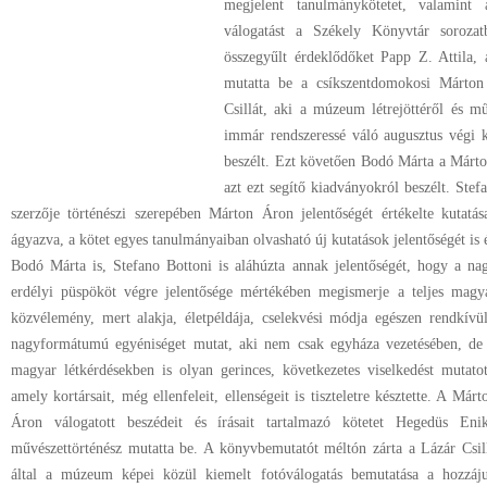
megjelent tanulmánykötetet, valamint
válogatást a Székely Könyvtár sorozat
összegyűlt érdeklődőket Papp Z. Attila, a
mutatta be a csíkszentdomokosi Márto
Csillát, aki a múzeum létrejöttéről és m
immár rendszeressé váló augusztus végi ko
beszélt. Ezt követően Bodó Márta a Márto
azt ezt segítő kiadványokról beszélt. Ste
szerzője történészi szerepében Márton Áron jelentőségét értékelte kutatá
ágyazva, a kötet egyes tanulmányaiban olvasható új kutatások jelentőségét is 
Bodó Márta is, Stefano Bottoni is aláhúzta annak jelentőségét, hogy a na
erdélyi püspököt végre jelentősége mértékében megismerje a teljes magy
közvélemény, mert alakja, életpéldája, cselekvési módja egészen rendkívül
nagyformátumú egyéniséget mutat, aki nem csak egyháza vezetésében, de
magyar létkérdésekben is olyan gerinces, következetes viselkedést mutatot
amely kortársait, még ellenfeleit, ellenségeit is tiszteletre késztette. A Márt
Áron válogatott beszédeit és írásait tartalmazó kötetet Hegedüs Eni
művészettörténész mutatta be. A könyvbemutatót méltón zárta a Lázár Csil
által a múzeum képei közül kiemelt fotóválogatás bemutatása a hozzáj