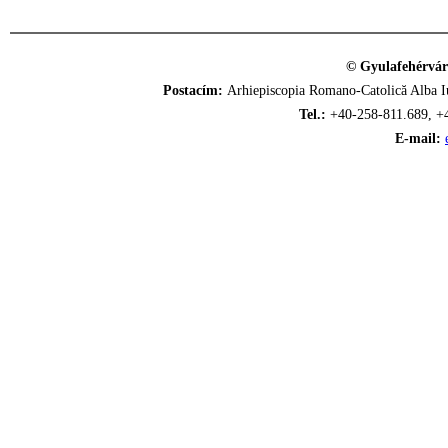
© Gyulafehérvár
Postacím:
Arhiepiscopia Romano-Catolică Alba Iu
Tel.:
+40-258-811.689, +
E-mail: