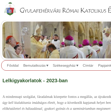
Jump to navigation
Főoldal
Bemutatkozás
Székesegyház
Címtár
Papjain
Lelkigyakorlatok - 2023-ban
A mindennapi szolgálat, fáradalmak közepette fontos a megállás, az újrakezdé
úgy kell kialakítania imádságos életét, hogy a következők kapjanak helyet be
előkészülettel és hálaadással; gyakori gyónás és a szemináriumban megismert 