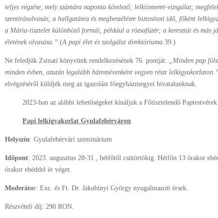
teljes végzése, mely számára naponta kötelező; lelkiismeret-vizsgálat; megfe
szentírásolvasás; a hallgatásra és megbeszélésre biztosított idő, főként lelkig
a Mária-tisztelet különböző formái, például a rózsafüzér; a keresztút és más 
életének olvasása.”
(
A papi élet és szolgálat direktóriuma
39.)
Ne feledjük Zsinati könyvünk rendelkezésének 76. pontját:
„Minden pap fölsz
minden évben, azután legalább háromévenként vegyen részt lelkigyakorlaton.
elvégzéséről küldjék meg az igazolást főegyházmegyei hivatalunknak.
2023-ban az alábbi lehetőségeket kínáljuk a Főtisztelendő Paptestvérek
Papi lelkigyakorlat Gyulafehérváron
Helyszín
: Gyulafehérvári szeminárium
Időpont
: 2023. augusztus 28-31., hétfőtől csütörtökig. Hétfőn 13 órakor eb
órakor ebéddel ér véget.
Moderáto
r: Exc. és Ft. Dr. Jakubinyi György nyugalmazott érsek.
Részvételi díj: 290 RON.