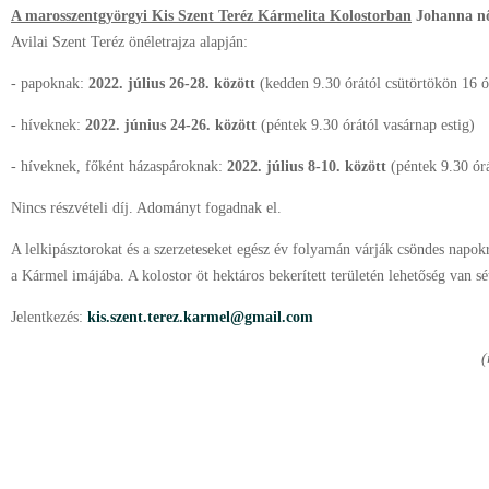
A marosszentgyörgyi Kis Szent Teréz Kármelita Kolostorban
Johanna nőv
Avilai Szent Teréz önéletrajza alapján:
- papoknak:
2022. július 26-28. között
(kedden 9.30 órától csütörtökön 16 ó
- híveknek:
2022. június 24-26. között
(péntek 9.30 órától vasárnap estig)
- híveknek, főként házaspároknak:
2022. július 8-10. között
(péntek 9.30 órá
Nincs részvételi díj. Adományt fogadnak el.
A lelkipásztorokat és a szerzeteseket egész év folyamán várják csöndes napok
a Kármel imájába. A kolostor öt hektáros bekerített területén lehetőség van sé
Jelentkezés:
kis.szent.terez.karmel@gmail.com
(