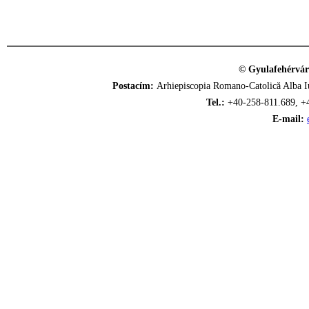
© Gyulafehérvár
Postacím:
Arhiepiscopia Romano-Catolică Alba Iu
Tel.:
+40-258-811.689, +
E-mail: