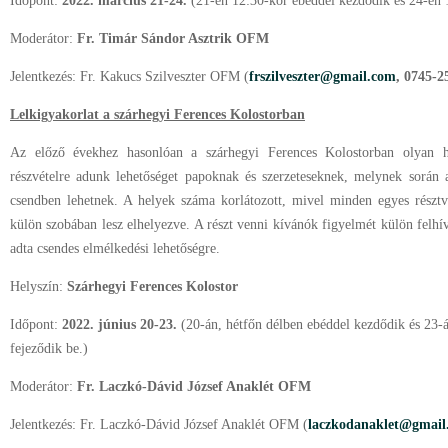
Időpont:
2022. március 21-24.
(21-én 12:30-kor ebéddel kezdődik és 24-én 
Moderátor:
Fr. Timár Sándor Asztrik OFM
Jelentkezés: Fr. Kakucs Szilveszter OFM (
frszilveszter@gmail.com
,
0745-2
Lelkigyakorlat a szárhegyi Ferences Kolostorban
Az előző évekhez hasonlóan a szárhegyi Ferences Kolostorban olyan h
részvételre adunk lehetőséget papoknak és szerzeteseknek, melynek során a
csendben lehetnek. A helyek száma korlátozott, mivel minden egyes rész
külön szobában lesz elhelyezve. A részt venni kívánók figyelmét külön felhív
adta csendes elmélkedési lehetőségre.
Helyszín:
Szárhegyi Ferences Kolostor
Időpont:
2022. június 20-23.
(20-án, hétfőn délben ebéddel kezdődik és 23-
fejeződik be.)
Moderátor:
Fr. Laczkó-Dávid József Anaklét OFM
Jelentkezés: Fr. Laczkó-Dávid József Anaklét OFM (
laczkodanaklet@gmail