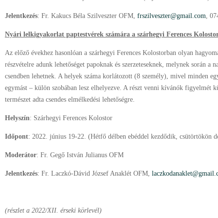
Jelentkezés
: Fr. Kakucs Béla Szilveszter OFM,
frszilveszter@gmail.com
, 0
Nyári lelkigyakorlat paptestvérek számára a szárhegyi Ferences Kolosto
Az előző évekhez hasonlóan a szárhegyi Ferences Kolostorban olyan hagyomá
részvételre adunk lehetőséget papoknak és szerzeteseknek, melynek során a nap
csendben lehetnek. A helyek száma korlátozott (8 személy), mivel minden eg
egymást – külön szobában lesz elhelyezve. A részt venni kívánók figyelmét kü
természet adta csendes elmélkedési lehetőségre.
Helyszín
: Szárhegyi Ferences Kolostor
Időpont
: 2022. június 19-22. (Hétfő délben ebéddel kezdődik, csütörtökön d
Moderátor
: Fr. Gegő István Julianus OFM
Jelentkezés
: Fr. Laczkó-Dávid József Anaklét OFM,
laczkodanaklet@gmail
(részlet a 2022/XII. érseki körlevél)