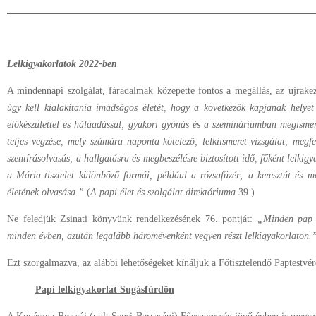
Lelkigyakorlatok 2022-ben
A mindennapi szolgálat, fáradalmak közepette fontos a megállás, az újrakez
úgy kell kialakítania imádságos életét, hogy a következők kapjanak helye
előkészülettel és hálaadással; gyakori gyónás és a szemináriumban megismer
teljes végzése, mely számára naponta kötelező; lelkiismeret-vizsgálat; meg
szentírásolvasás; a hallgatásra és megbeszélésre biztosított idő, főként lelkig
a Mária-tisztelet különböző formái, például a rózsafüzér; a keresztút és 
életének olvasása.”
(
A papi élet és szolgálat direktóriuma
39.)
Ne feledjük Zsinati könyvünk rendelkezésének 76. pontját:
„Minden pap f
minden évben, azután legalább háromévenként vegyen részt lelkigyakorlaton.
Ezt szorgalmazva, az alábbi lehetőségeket kínáljuk a Főtisztelendő Paptestvé
Papi lelkigyakorlat Sugásfürdőn