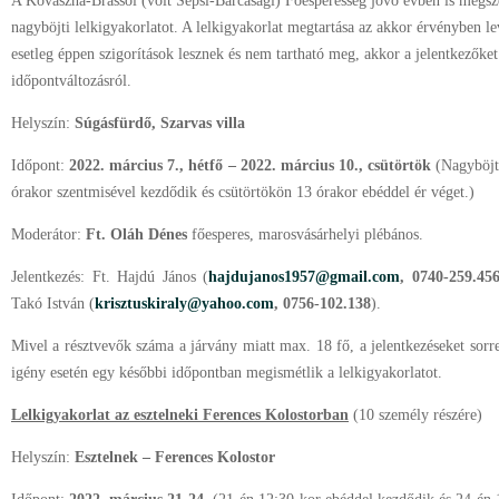
A Kovászna-Brassói (volt Sepsi-Barcasági) Főesperesség jövő évben is megsze
nagyböjti lelkigyakorlatot. A lelkigyakorlat megtartása az akkor érvényben le
esetleg éppen szigorítások lesznek és nem tartható meg, akkor a jelentkezőket 
időpontváltozásról.
Helyszín:
Súgásfürdő, Szarvas villa
Időpont:
2022. március 7., hétfő – 2022. március 10., csütörtök
(Nagyböjt 
órakor szentmisével kezdődik és csütörtökön 13 órakor ebéddel ér véget.)
Moderátor:
Ft. Oláh Dénes
főesperes, marosvásárhelyi plébános.
Jelentkezés: Ft. Hajdú János (
hajdujanos1957@gmail.com
, 0740-259.45
Takó István (
krisztuskiraly@yahoo.com
, 0756-102.138
).
Mivel a résztvevők száma a járvány miatt max. 18 fő, a jelentkezéseket sorre
igény esetén egy későbbi időpontban megismétlik a lelkigyakorlatot.
Lelkigyakorlat az esztelneki Ferences Kolostorban
(10 személy részére)
Helyszín:
Esztelnek – Ferences Kolostor