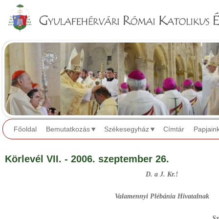
Jump to navigation
Főoldal
Bemutatkozás
Székesegyház
Címtár
Papjain
Körlevél VII. - 2006. szeptember 26.
D. a J. Kr.!
Valamennyi Plébánia Hivatalnak
Székhelyük