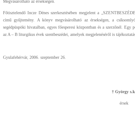
Megvásárolható az érsekségen.
Főtisztelendő Incze Dénes szerkesztésében megjelent a „SZENTBE
című gyűjtemény. A könyv megvásárolható az érsekségen, a csíksomlyó
segédpüspöki hivatalban, egyes főesperesi központban és a szerzőnél. Egy
az A – B liturgikus évek szentbeszédei, amelyek megjelenéséről is tájékoztatá
Gyulafehérvár, 2006. szeptember 26.
† György s.k
érsek