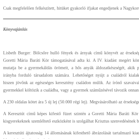
Csak megfelelően felkészített, hitüket gyakorló ifjakat engedjenek a Nagykor
Könyvajánlás
Lisbeth Burger: Bölcsőre hulló fények és árnyak című könyvét az érseks
Goretti Mária Baráti Kör támogatásával adta ki. A IV. kiadást megért köny
mutatja be a gyermekáldás örömeit, a hős anyák áldozatkészségét, akik p
irányba forduló társadalom számára. Lehetőséget nyújt a családról kialak
hiszen jövőnk az egészséges keresztény családon múlik. Az írónő szavaiv
gyermekkel költözik a családba, vagy a gyermek száműzésével távozik onnan
A 230 oldalas kötet ára 5 új lej (50.000 régi lej). Megvásárolható az érsekség
A Keresztút című képes kifestő füzet szintén a Goretti Mária Baráti Kör 
kisgyerekeknek szemléltető eszközként is szolgálhat Krisztus szenvedésének 
A keresztúti ájtatosság 14 állomásának kifesthető ábrázolását tartalmazó kia