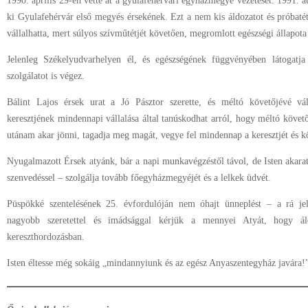
1990. április 29-én vette át a gyulafehérvári egyházmegye vezetését. 1991. a
ki Gyulafehérvár első megyés érsekének. Ezt a nem kis áldozatot és próbatét
vállalhatta, mert súlyos szívműtétjét követően, megromlott egészségi állapota
Jelenleg Székelyudvarhelyen él, és egészségének függvényében látogatja
szolgálatot is végez.
Bálint Lajos érsek urat a Jó Pásztor szerette, és méltó követőjévé vál
keresztjének mindennapi vállalása által tanúskodhat arról, hogy méltó követ
utánam akar jönni, tagadja meg magát, vegye fel mindennap a keresztjét és 
Nyugalmazott Érsek atyánk, bár a napi munkavégzéstől távol, de Isten aka
szenvedéssel – szolgálja tovább főegyházmegyéjét és a lelkek üdvét.
Püspökké szentelésének 25. évfordulóján nem óhajt ünneplést – a rá je
nagyobb szeretettel és imádsággal kérjük a mennyei Atyát, hogy ál
kereszthordozásban.
Isten éltesse még sokáig „mindannyiunk és az egész Anyaszentegyház javára!