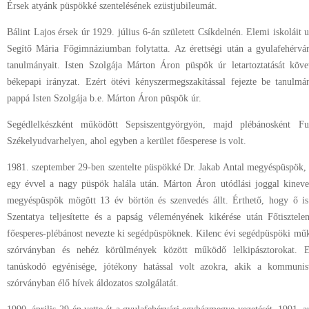
Érsek atyánk püspökké szentelésének ezüstjubileumát.
Bálint Lajos érsek úr 1929. július 6-án született Csíkdelnén. Elemi iskoláit 
Segítő Mária Főgimnáziumban folytatta. Az érettségi után a gyulafehérvár
tanulmányait. Isten Szolgája Márton Áron püspök úr letartoztatását köve
békepapi irányzat. Ezért ötévi kényszermegszakítással fejezte be tanulmán
pappá Isten Szolgája b.e. Márton Áron püspök úr.
Segédlelkészként működött Sepsiszentgyörgyön, majd plébánosként Fu
Székelyudvarhelyen, ahol egyben a kerület főesperese is volt.
1981. szeptember 29-ben szentelte püspökké Dr. Jakab Antal megyéspüspök,
egy évvel a nagy püspök halála után. Márton Áron utódlási joggal kineve
megyéspüspök mögött 13 év börtön és szenvedés állt. Érthető, hogy ő is
Szentatya teljesítette és a papság véleményének kikérése után Főtisztele
főesperes-plébánost nevezte ki segédpüspöknek. Kilenc évi segédpüspöki működ
szórványban és nehéz körülmények között működő lelkipásztorokat. Eg
tanúskodó egyénisége, jótékony hatással volt azokra, akik a kommunis
szórványban élő hívek áldozatos szolgálatát.