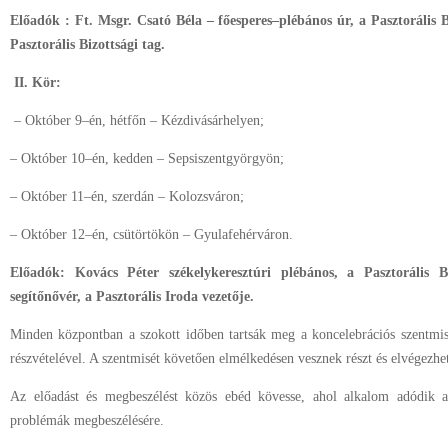
Előadók : Ft. Msgr. Csató Béla – főesperes–plébános úr, a Pasztorális 
Pasztorális Bizottsági tag.
II. Kör:
– Október 9–én, hétfőn – Kézdivásárhelyen;
– Október 10–én, kedden – Sepsiszentgyörgyön;
– Október 11–én, szerdán – Kolozsváron;
– Október 12–én, csütörtökön – Gyulafehérváron.
Előadók: Kovács Péter székelykeresztúri plébános, a Pasztorális B
segítőnővér, a Pasztorális Iroda vezetője.
Minden központban a szokott időben tartsák meg a koncelebrációs szentmis
részvételével. A szentmisét követően elmélkedésen vesznek részt és elvégezhe
Az előadást és megbeszélést közös ebéd kövesse, ahol alkalom adódik a
problémák megbeszélésére.