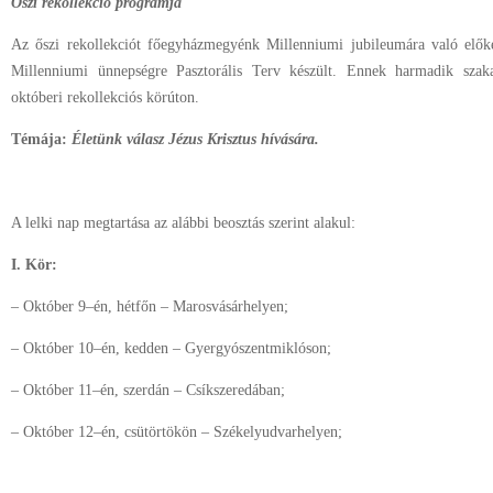
Őszi rekollekció programja
Az őszi rekollekciót főegyházmegyénk Millenniumi jubileumára való előké
Millenniumi ünnepségre Pasztorális Terv készült. Ennek harmadik szak
októberi rekollekciós körúton.
Témája:
Életünk válasz Jézus Krisztus hívására.
A lelki nap megtartása az alábbi beosztás szerint alakul:
I. Kör:
– Október 9–én, hétfőn – Marosvásárhelyen;
– Október 10–én, kedden – Gyergyószentmiklóson;
– Október 11–én, szerdán – Csíkszeredában;
– Október 12–én, csütörtökön – Székelyudvarhelyen;