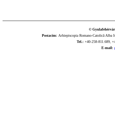
© Gyulafehérvár
Postacím:
Arhiepiscopia Romano-Catolică Alba Iu
Tel.:
+40-258-811.689, +
E-mail: