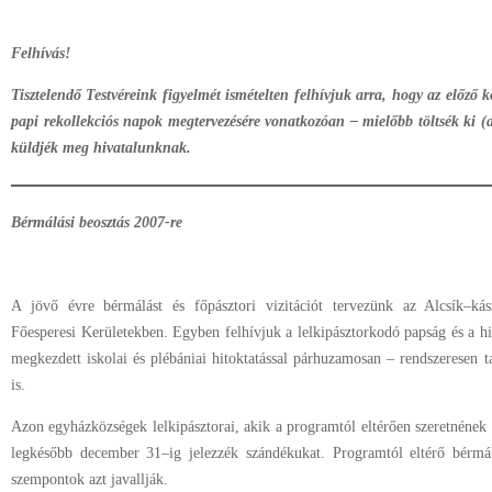
Felhívás!
Tisztelendő Testvéreink figyelmét ismételten felhívjuk arra, hogy az előző k
papi rekollekciós napok megtervezésére vonatkozóan – mielőbb töltsék ki (
küldjék meg hivatalunknak.
Bérmálási beosztás 2007-re
A jövő évre bérmálást és főpásztori vizitációt tervezünk az Alcsík–kás
Főesperesi Kerületekben. Egyben felhívjuk a lelkipásztorkodó papság és a h
megkezdett iskolai és plébániai hitoktatással párhuzamosan – rendszeresen t
is.
Azon egyházközségek lelkipásztorai, akik a programtól eltérően szeretnének
legkésőbb december 31–ig jelezzék szándékukat. Programtól eltérő bérmálá
szempontok azt javallják.