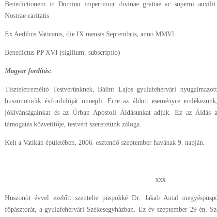
Benedictionem in Domino impertimur divinae gratiae ac superni auxilii 
Nostrae caritatis
Ex Aedibus Vaticanis, die IX mensis Septembris, anno MMVI.
Benedictus PP XVI (sigillum, subscriptio)
Magyar fordítás:
Tiszteletreméltó Testvérünknek, Bálint Lajos gyulafehérvári nyugalmazot
huszonötödik évfordulóját ünnepli. Erre az áldott eseményre emlékezünk
jókívánságainkat és az Úrban Apostoli Áldásunkat adjuk. Ez az Áldás a
támogatás közvetítője, testvéri szeretetünk záloga.
Kelt a Vatikán épületében, 2006. esztendő szeptember havának 9. napján.
xxx
Huszonöt évvel ezelőtt szentelte püspökké Dr. Jakab Antal megyéspüs
főpásztorát, a gyulafehérvári Székesegyházban. Ez év szeptember 29-én, S