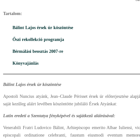
Tartalom:
Bálint Lajos érsek úr köszöntése
Őszi rekollekció programja
Bérmálási beosztás 2007-re
Könyvajánlás
Bálint Lajos érsek úr köszöntése
Apostoli Nuncius atyánk, Jean–Claude Périsset érsek úr előterjesztése ala
saját kezűleg aláírt levélben köszöntötte jubiláló Érsek Atyánkat:
Latin eredeti a Szentatya fényképével és sajátkezű aláírásával:
Venerabili Fratri Ludovico Bálint, Arhiepiscopo emerito Albae Iuliensi, 
episcopali ordinatione celebranti, faustum eiusmodi eventum memor