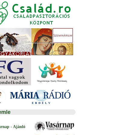
emle
árnap - Ajánló