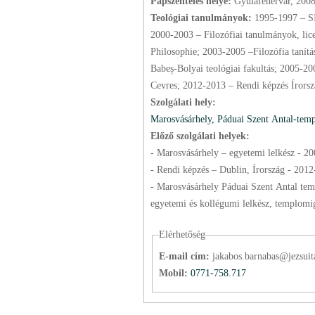
Papszentelés helye:
Gyulafehérvár, 200
Teológiai tanulmányok:
1995-1997 – SIS; 1998-2000 – Jezsuita noviciát
2000-2003 – Filozófiai tanulmányok, lic
Philosophie; 2003-2005 –Filozófia tanít
Babeș-Bolyai teológiai fakultás; 2005-20
Cevres; 2012-2013 – Rendi képzés Íro
Szolgálati hely:
Marosvásárhely, Páduai Szent Antal-tem
Előző szolgálati helyek:
- Marosvásárhely – egyetemi lelkész -
20
- Rendi képzés – Dublin, Írország -
2012
- Marosvásárhely Páduai Szent Antal tem
Elérhetőség
E-mail cím:
jakabos.barnabas@jezsuit
Mobil:
0771-758.717