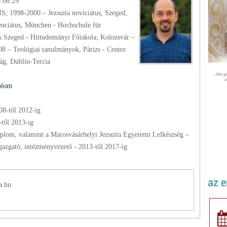
8.06.29
us, Szeged;
enciátus, München - Hochschule für
ás Szeged - Hittudományi Főiskola; Kolozsvár –
08 – Teológiai tanulmányok, Párizs - Centre
rszág, Dublin-Tercia
plom
08
-től
2012
-ig
-től
2013
-ig
plom, valamint a Marosvásárhelyi Jezsuita Egyetemi Lelkészség –
egyetemi és kollégumi lelkész, templomigazgató, intézményvezető -
2013
-től
2017
-ig
a.hu