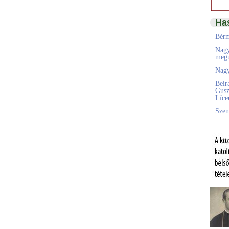
Ha
Bérm
Nagy
megú
Nagy
Beir
Gusz
Líc
Szen