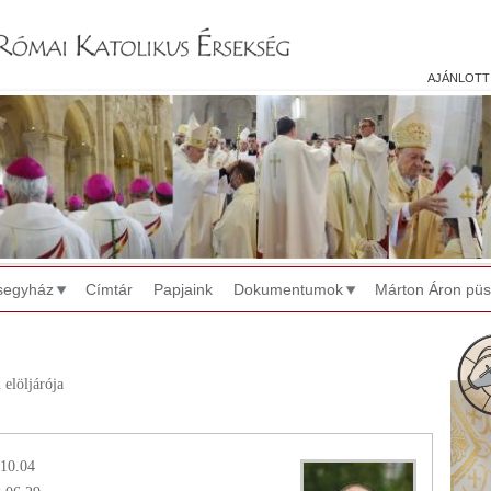
Jump to navigation
ajánlott
segyház
Címtár
Papjaink
Dokumentumok
Márton Áron pü
 elöljárója
.10.04