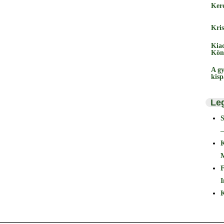
Ker
Kris
Kia
Kön
A gy
kis
Le
–
F
I
K