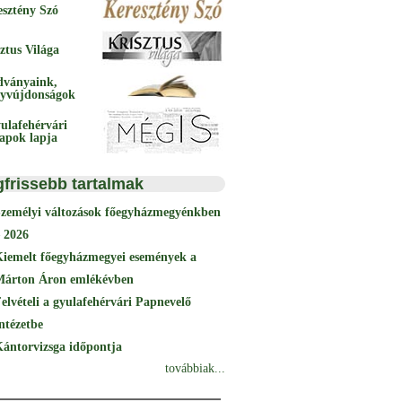
esztény Szó
ztus Világa
dványaink,
yvújdonságok
ulafehérvári
papok lapja
gfrissebb tartalmak
Személyi változások főegyházmegyénkben
 2026
Kiemelt főegyházmegyei események a
Márton Áron emlékévben
elvételi a gyulafehérvári Papnevelő
ntézetbe
ántorvizsga időpontja
továbbiak...