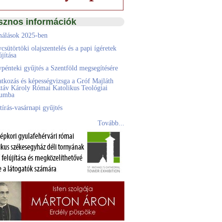
sznos információk
álások 2025-ben
csütörtöki olajszentelés és a papi ígéretek
jítása
pénteki gyűjtés a Szentföld megsegítésére
atkozás és képességvizsga a Gróf Majláth
táv Károly Római Katolikus Teológiai
eumba
tírás-vasárnapi gyűjtés
Tovább...