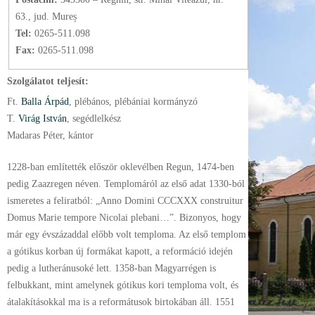
63., jud. Mureș
Tel:
0265-511.098
Fax:
0265-511.098
Szolgálatot teljesít:
Ft.
Balla Árpád
, plébános
, plébániai kormányzó
T.
Virág István
, segédlelkész
Madaras Péter, kántor
1228-ban említették először oklevélben Regun, 1474-ben
pedig Zaazregen néven. Templomáról az első adat 1330-ból
ismeretes a feliratból: „Anno Domini CCCXXX construitur
Domus Marie tempore Nicolai plebani…”. Bizonyos, hogy
már egy évszázaddal előbb volt temploma. Az első templom
a gótikus korban új formákat kapott, a reformáció idején
pedig a lutheránusoké lett. 1358-ban Magyarrégen is
felbukkant, mint amelynek gótikus kori temploma volt, és
átalakításokkal ma is a reformátusok birtokában áll. 1551