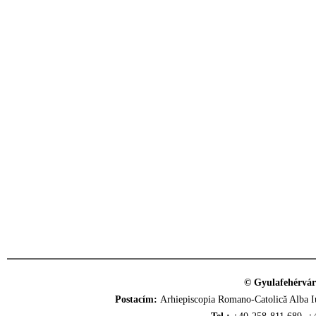
© Gyulafehérvár
Postacím:
Arhiepiscopia Romano-Catolică Alba Iu