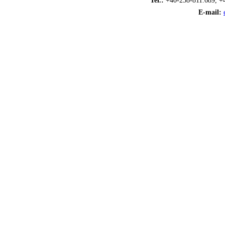
Tel.:
+40-258-811.689, +
E-mail: