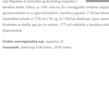
után Régenben és környékén gyakorlatilag megszűnt a
katolikus hitélet. Ekkor, az 1566. március 10-i országgyűlés rendelete alapján
ágostonrendieket és az egész környékről a katolikus papokat. 1736-ban létesü
részletekben készült el 1736-tól 1781-ig, és 1784-ben Batthyány Ignác szentel
Kezdetben az abafáji pap járt be misézni. 1775-től működött a katolikus isko
államosítottak.
Örökös szentségimádási nap:
augusztus
22.
Szentmisék:
hétköznap 8:00 órakor, 18:00 órakor