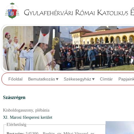
Jump to navigation
Főoldal
Bemutatkozás
Székesegyház
Címtár
Papjain
Szászrégen
Kisboldogasszony,
plébánia
XI. Marosi főesperesi kerület
Elérhetőség
Postacím:
545300 – Reghin, str. Mihai Viteazul, nr.