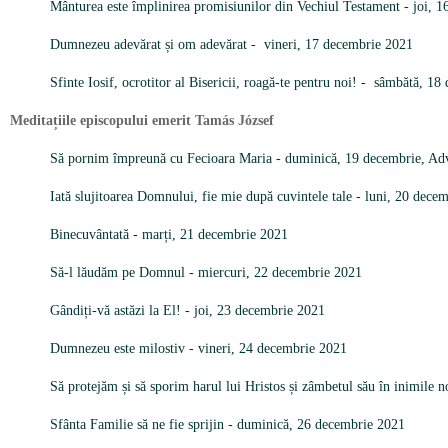
Mânturea este împlinirea promisiunilor din Vechiul Testament - joi, 
Dumnezeu adevărat și om adevărat - vineri, 17 decembrie 2021
Sfinte Iosif, ocrotitor al Bisericii, roagă-te pentru noi! - sâmbătă, 1
Meditațiile episcopului emerit Tamás József
Să pornim împreună cu Fecioara Maria - duminică, 19 decembrie, Ad
Iată slujitoarea Domnului, fie mie după cuvintele tale - luni, 20 dece
Binecuvântată - marți, 21 decembrie 2021
Să-l lăudăm pe Domnul - miercuri, 22 decembrie 2021
Gândiți-vă astăzi la El! - joi, 23 decembrie 2021
Dumnezeu este milostiv - vineri, 24 decembrie 2021
Să protejăm și să sporim harul lui Hristos și zâmbetul său în inimile 
Sfânta Familie să ne fie sprijin - duminică, 26 decembrie 2021