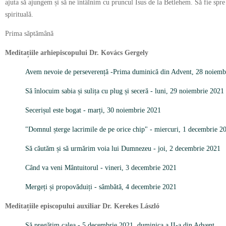
ajuta să ajungem și să ne întâlnim cu pruncul Isus de la Betlehem. Să fie spre
spirituală.
Prima săptămână
Meditațiile arhiepiscopului Dr. Kovács Gergely
Avem nevoie de perseverență -
Prima duminică din Advent, 28 noiemb
Să înlocuim sabia și sulița cu plug și seceră - luni, 29 noiembrie 2021
Secerișul este bogat - marți, 30 noiembrie 2021
"Domnul șterge lacrimile de pe orice chip" - miercuri, 1 decembrie 
Să căutăm și să urmărim voia lui Dumnezeu - joi, 2 decembrie 2021
Când va veni Mântuitorul - vineri, 3 decembrie 2021
Mergeți și propovăduiți - sâmbătă, 4 decembrie 2021
Meditațiile episcopului auxiliar Dr. Kerekes László
Să pregătim calea - 5 decembrie 2021, duminica a II-a din Advent