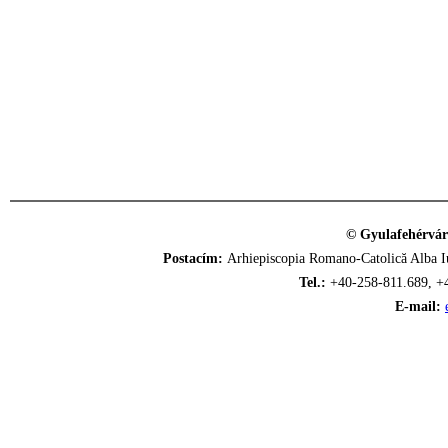
© Gyulafehérvár
Postacím:
Arhiepiscopia Romano-Catolică Alba Iu
Tel.:
+40-258-811.689, +
E-mail: