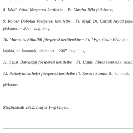
8. Kézdi–Orbai főesperesi kerületbe – Ft. Vargha Béla
plébánost;
9. Kolozs–Dobokai főesperesi kerületbe – Ft. Msgr. Dr. Czirják Árpád
pápai
plébánost – 2007. aug. 1–ig;
10. Marosi és Küküllöi főesperesi kerületekbe – Ft. Msgr. Csató Béla
pápai
káplán, tb. kanonok, plébánost – 2007. aug. 1-ig;
11. Sepsi–Barcasági főesperesi kerületbe – Ft. Hajdu János
szentszéki tanác
12. Székelyudvarhelyi főesperesi kerületbe Ft. Kovács Sándor
tb. kanonok,
plébánost.
Megbízásuk 2012. május 1–ig terjed.