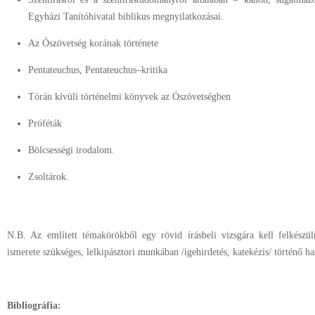
Egyházi Tanítóhivatal biblikus megnyilatkozásai.
Az Ószövetség korának története
Pentateuchus, Pentateuchus–kritika
Tórán kívüli történelmi könyvek az Ószövetségben
Próféták
Bölcsességi irodalom.
Zsoltárok.
N.B. Az említett témakörökből egy rövid írásbeli vizsgára kell felkészü
ismerete szükséges, lelkipásztori munkában /igehirdetés, katekézis/ történő h
Bibliográfia: