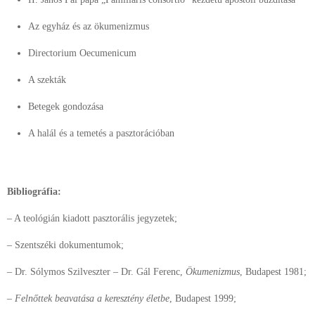
Az egyház és az ökumenizmus
Directorium Oecumenicum
A szekták
Betegek gondozása
A halál és a temetés a pasztorációban
Bibliográfia:
– A teológián kiadott pasztorális jegyzetek;
– Szentszéki dokumentumok;
– Dr. Sólymos Szilveszter – Dr. Gál Ferenc,
Ökumenizmus
, Budapest 1981;
– Felnőttek beavatása a keresztény életbe
, Budapest 1999;