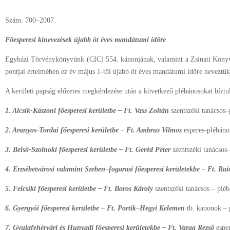
Szám: 700–2007.
Főesperesi kinevezések újabb öt éves mandátumi időre
Egyházi Törvénykönyvünk (CIC) 554. kánonjának, valamint a Zsinati Köny
pontjai értelmében ez év május 1-től újabb öt éves mandátumi időre neveztük 
A kerületi papság előzetes megkérdezése után a következő plébánosokat bíztuk
1. Alcsík-Kászoni főesperesi kerületbe – Ft. Vass Zoltán
szentszéki tanácsos–
2. Aranyos-Tordai főesperesi kerületbe – Ft. Ambrus Vilmos
esperes-plébáno
3. Belső-Szolnoki főesperesi kerületbe – Ft. Geréd Péter
szentszéki tanácsos–
4. Erzsébetvárosi valamint Szeben–fogarasi főesperesi kerületekbe – Ft. R
5. Felcsíki főesperesi kerületbe – Ft. Boros Károly
szentszéki tanácsos – pléb
6. Gyergyói főesperesi kerületbe – Ft. Portik–Hegyi Kelemen
tb. kanonok
–
7. Gyulafehérvári és Hunyadi főesperesi kerületekbe – Ft. Varga Rezső
espe