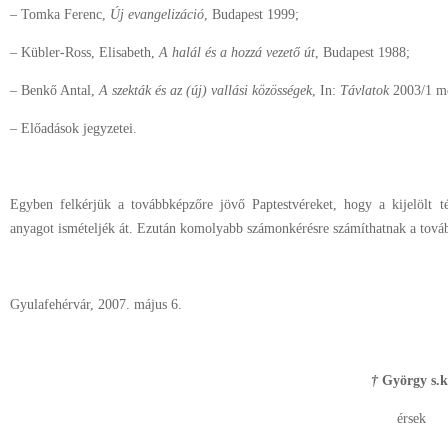
– Tomka Ferenc,
Új evangelizáció
, Budapest 1999;
– Kübler-Ross, Elisabeth,
A halál és a hozzá vezető út
, Budapest 1988;
– Benkő Antal,
A szekták és az (új) vallási közösségek
, In:
Távlatok
2003/1 me
– Előadások jegyzetei.
Egyben felkérjük a továbbképzőre jövő Paptestvéreket, hogy a kijelölt t
anyagot ismételjék át. Ezután komolyabb számonkérésre számíthatnak a tová
Gyulafehérvár, 2007. május 6.
†
György s.k
érsek