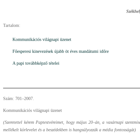
Székhelyük
Tartalom:
Kommunikációs világnapi üzenet
Főesperesi kinevezések újabb öt éves mandátumi időre
A papi továbbképző tételei
Szám: 701–2007.
Kommunikációs világnapi üzenet
(Szeretettel kérem Paptestvéreimet, hogy május 20–án, a vasárnapi szentmisé
mellékelt körlevelet és a beszédekben is hangsúlyozzák a média fontosságát)