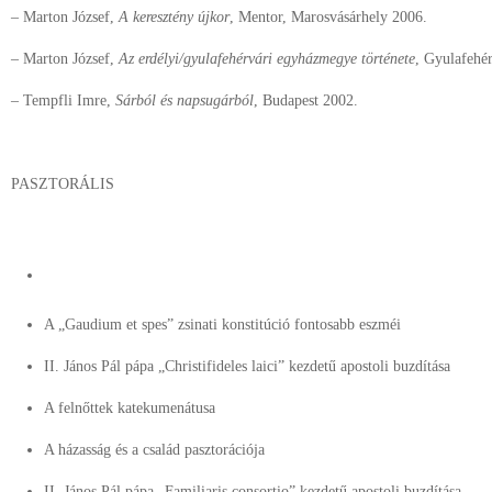
– Marton József,
A keresztény újkor
, Mentor, Marosvásárhely 2006.
– Marton József,
Az erdélyi/gyulafehérvári egyházmegye története
, Gyulafehé
– Tempfli Imre,
Sárból és napsugárból
, Budapest 2002.
PASZTORÁLIS
A „Gaudium et spes” zsinati konstitúció fontosabb eszméi
II. János Pál pápa „Christifideles laici” kezdetű apostoli buzdítása
A felnőttek katekumenátusa
A házasság és a család pasztorációja
II. János Pál pápa „Familiaris consortio” kezdetű apostoli buzdítása