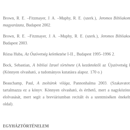
Brown, R. E. –Fitzmayer, J. A. –Muphy, R. E. (szerk.),
Jeromos Bibliakom
magyarázata
, Budapest 2002.
Brown, R. E. –Fitzmayer, J. A. –Muphy, R. E. (szerk.),
Jeromos Bibliako
Budapest 2003.
Rózsa Huba,
Az Ószövetség keletkezése
I-II., Budapest 1995–1996 2.
Bock, Sebastian,
A bibliai Izrael története
(A kezdetektől az Újszövetség k
(Könnyen olvasható, a tudományos kutatásra alapoz. 170 o.)
Beauchamp, Paul,
A zsoltárok világa
, Pannonhalma 2003. (Szakavatott
tartalmazza ez a könyv. Könnyen olvasható, és érthető, mert a nagyközön
elolvasását, mert segít a breviáriumban recitált és a szentmiséken éneke
oldal).
EGYHÁZTÖRTÉNELEM