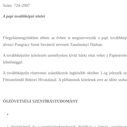
Szám: 724–2007.
A papi továbbképző tételei
Főegyházmegyénkben ebben az évben is megszervezzük a papi továbbképz
alvinci Pongrácz Szent Istvánról nevezett Tanulmányi Házban.
A továbbképzőre kötelezett személyeken kívül bárki részt vehet a Paptestvére
lehetőséggel.
A továbbképzőn résztvenni szándékozok legkésőbb október 1–ig jelezzék s
Főtisztelendő Rektori Hivatalánál. A plébánosok kötelesek erre az időre szaba
ÓSZÖVETSÉGI SZENTÍRÁSTUDOMÁNY
Szentírásról és a szentírástudományról általában = kánon, sugalmazo