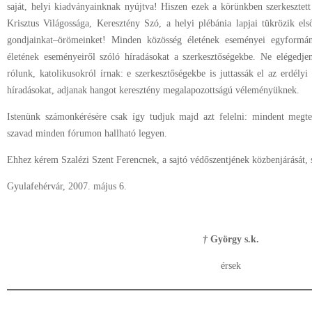
saját, helyi kiadványainknak nyújtva! Hiszen ezek a körünkben szerkesztett
Krisztus Világossága, Keresztény Szó, a helyi plébánia lapjai tükrözik els
gondjainkat–örömeinket! Minden közösség életének eseményei egyformán 
életének eseményeiről szóló híradásokat a szerkesztőségekbe. Ne elégedje
rólunk, katolikusokról írnak: e szerkesztőségekbe is juttassák el az erdélyi
híradásokat, adjanak hangot keresztény megalapozottságú véleményüknek.
Istenünk számonkérésére csak így tudjuk majd azt felelni: mindent megt
szavad minden fórumon hallható legyen.
Ehhez kérem Szalézi Szent Ferencnek, a sajtó védőszentjének közbenjárását, s
Gyulafehérvár, 2007. május 6.
†
György s.k.
érsek