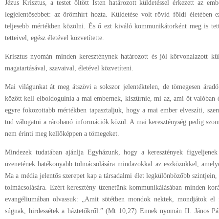
Jézus Krisztus, a testet öltött Isten határozott küldetéssel érkezett az e
legjelentősebbet: az örömhírt hozta. Küldetése volt rövid földi életében 
teljesebb mértékben közölni. És ő ezt kiváló kommunikátorként meg is tet
tetteivel, egész életével közvetítette.
Krisztus nyomán minden kereszténynek határozott és jól körvonalazott kül
magatartásával, szavaival, életével közvetíteni.
Mai világunkat át meg átszövi a sokszor jelentéktelen, de tömegesen árad
között kell elboldogulnia a mai embernek, kiszűrnie, mi az, ami őt valóban é
egyre fokozottabb mértékben tapasztaljuk, hogy a mai ember elveszíti, szem
tud válogatni a rárohanó információk közül. A mai kereszténység pedig szo
nem érinti meg kellőképpen a tömegeket.
Mindezek tudatában ajánlja Egyházunk, hogy a keresztények figyeljenek
üzenetének hatékonyabb tolmácsolására mindazokkal az eszközökkel, amelyek
Ma a média jelentős szerepet kap a társadalmi élet legkülönbözőbb szintjein,
tolmácsolására. Ezért keresztény üzenetünk kommunikálásában minden kor
evangéliumában olvassuk: „Amit sötétben mondok nektek, mondjátok el f
súgnak, hirdessétek a háztetőkről.” (Mt 10,27) Ennek nyomán II. János Pá