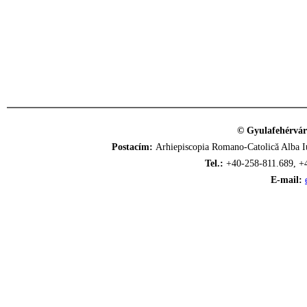
© Gyulafehérvár
Postacím:
Arhiepiscopia Romano-Catolică Alba Iu
Tel.:
+40-258-811.689, +
E-mail: