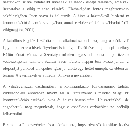
háztetőkön szinte mindenütt antennák és leadók erdeje található, amelyek
üzeneteket a világ minden részéről. Életbevágóan fontos megbizonyos
sokféleségében Isten szava is hallatszik. A hitet a háztetőkről hirdetni 
kommunikáció dinamikus világában, annak eszközeivel kell továbbadni.” (I
világnapjára, 2001)
A katolikus Egyház 1967 óta külön alkalmat szentel arra, hogy a média vi
figyeljen s erre a hívek figyelmét is felhívja. Évről évre megünnepli a vil
Külön témát választ a Szentatya minden egyes alkalomra, majd üzenete
védőszentjének tekintett Szalézi Szent Ferenc napján tesz közzé január
időpontját pünkösd ünnepéhez igazítja: előtte egy héttel ünnepli, ez ebben a
témája: A gyermekek és a média. Kihívás a nevelésben.
A világegyházzal összhangban, a kommunikáció fontosságának tudatá
kiküszöbölése érdekében hívom fel a Paptestvérek s minden világi kr
kommunikációs eszközök okos és helyes használatára. Helyzetünkből, d
engedhetjük meg magunknak, hogy e csodálatos eszközöket ne próbálju
felhasználni.
Biztatom a Paptestvéreket és a híveket arra, hogy olvassák katolikus kiadv