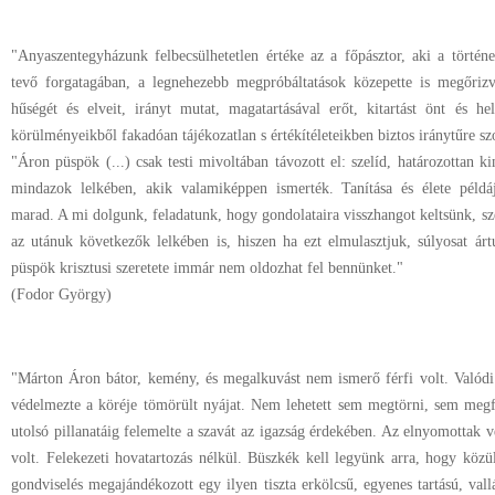
"Anyaszentegyházunk felbecsülhetetlen értéke az a főpásztor, aki a törté
tevő forgatagában, a legnehezebb meg­pró­bál­tatások közepette is megőriz
hűségét és elveit, irányt mutat, ma­ga­tar­tásával erőt, kitartást önt és hel
körülményeikből fakadóan tá­jé­ko­zat­lan s értékítéleteikben biztos iránytűre sz
"Áron püspök (...) csak testi mivoltában távozott el: szelíd, határozottan 
mindazok lelkében, akik valamiképpen ismerték. Tanítása és élete péld
marad. A mi dolgunk, feladatunk, hogy gondolataira visszhangot keltsünk, sze
az utánuk következők lelkében is, hiszen ha ezt elmulasztjuk, súlyosat árt
püspök krisztusi szeretete immár nem oldozhat fel bennünket."
(Fodor György)
"Márton Áron bátor, kemény, és megalkuvást nem ismerő férfi volt. Valódi p
védelmezte a köréje tömörült nyájat. Nem lehetett sem megtörni, sem megfél
utolsó pillanatáig felemelte a szavát az igazság érdekében. Az elnyomottak v
volt. Felekezeti hovatartozás nélkül. Büszkék kell legyünk arra, hogy közü
gondviselés megajándékozott egy ilyen tiszta erkölcsű, egyenes tartású, vall