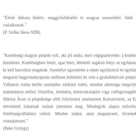
"Életét áldozta hitéért, meggyőződéséért és magyar nemzetéért. Akik sz
csalatkoztak."
(P. Szőke János SDB)
"Kisebbségi magyar püspök volt, aki jól tudta, mert végigszenvedte: a kisebb
küzdelem. Kisebbségben hitelt, igaz hitet, lélekből sugárzó fényt az egyházn
ki kell harcolnia magának. Személye egyesítette a népet egyházával és egyhá
megtartó hagyományápolás szelleme költözött be vele a gyulafehérvári püspöki
Válhatott volna belőle szobájába zárkózó tudós, minden adottsága megvol
tudományos ember, filozófus, történész, könyvtáralapító vagy csillagvizsgáló
Márton Áron is püspöksége előtt folyóiratot szerkesztett Kolozsvárott, az 
névtelenül írásainak százait jelentette meg. Mindegyik alapos művelt
felelősségvállalásra vallott. Minden tudást, amit megszerzett, hívein
visszajuttatni."
(Beke György)