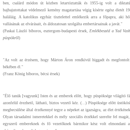
ben, csalárd módon út közben letartóztatták és 1955-ig volt a diktatú
bajbajutottakat védelmező kemény magatartása végig kísérte egész életét 1
haláláig. A katolikus egyház tisztelettel emlékezik arra a főpapra, aki hősi
vallásának az elvárásait, és áldozatosan szolgálta embertársainak a javát."
(Paskai László bíboros, esztergom-budapesti érsek,
Emlékbeszéd a Yad Vash
püspökr
ő
l
)
"Az volt az érzésem, hogy Márton Áron rendkívül higgadt és megfontolt 
békében él."
(Franz König bíboros, bécsi érsek)
"Élő tanúk [vagyunk] Isten és az emberek előtt, hogy püspöksége világító f
azonfelül érezhető, látható, biztos vezető kéz. (...) Püspöksége előtt üstökösk
megbecsülése által érzékennyé tegye a népeket az igazságra, az élet értékének
Olyan társadalmi ismeretekkel és mély szociális érzékkel szerelte fel magát,
egyszerű embereknek és fő vezetőknek bármikor kész volt elmondani a