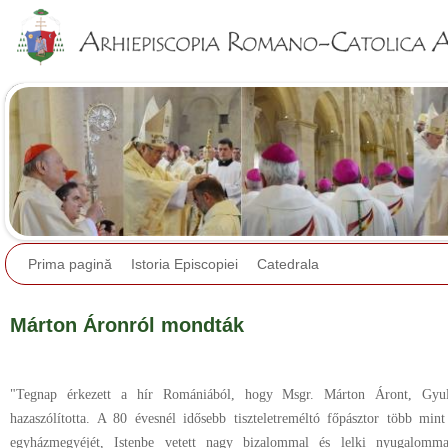
Jump to navigation
Prima pagină
Istoria Episcopiei
Catedrala
Márton Áronról mondták
"Tegnap érkezett a hír Romániából, hogy Msgr. Márton Áront, Gyul
hazaszólította. A 80 évesnél idősebb tiszteletreméltó főpásztor több min
egyházmegyéjét, Istenbe vetett nagy bizalommal és lelki nyugalomm