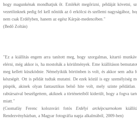
hogy magunkénak mondhatjuk őt. Emlékét megőrizni, példáját követni, szen
vezetőinknek pedig fel kell nőniük az ő erkölcsi és szellemi nagyságához, h
nem csak Erdélyben, hanem az egész Kárpát-medencében."
(Bedő Zoltán)
"Ez a kiállítás engem arra tanított meg, hogy szorgalmas, kitartó munk
elérni, még akkor is, ha mostohák a körülmények. Eme kiállításon bemutato
meg kellett küszködnie. Némelyikük börtönben is volt, és akkor sem adta fe
készségét. Ott is példát tudtak mutatni. De ezek közül is egy személyiség 
püspök, akinek olyan fantasztikus belső hite volt, mely szinte példátlan
rabtársaival beszélgettem, akiknek a történeteiből kiderült, hogy a fogva tart
miatt."
(Csomafáy Ferenc kolozsvári fotós
Erdélyi arcképcsarnokom
kiállít
Rendezvényházban, a Magyar fotográfia napja alkalmából, 2009-ben)