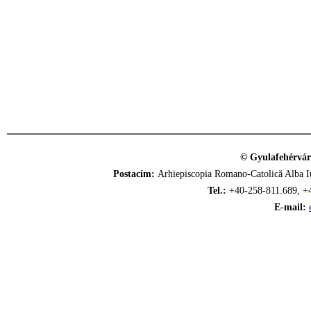
© Gyulafehérvár
Postacím:
Arhiepiscopia Romano-Catolică Alba Iu
Tel.:
+40-258-811.689, +
E-mail: