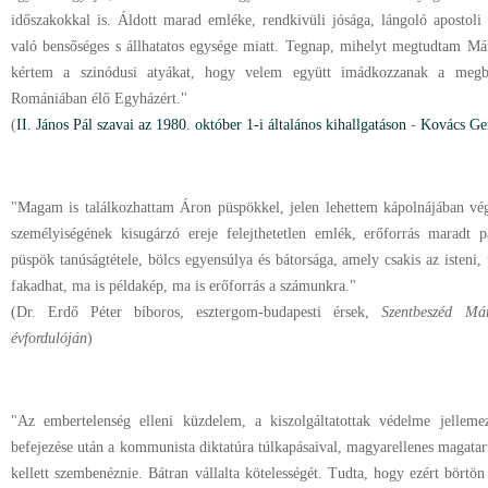
időszakokkal is. Áldott marad emléke, rendkivüli jósága, lángoló apostoli
való bensőséges s állhatatos egysége miatt. Tegnap, mihelyt megtudtam Már
kértem a szinódusi atyákat, hogy velem együtt imádkozzanak a megbo
Romániában élő Egyházért."
(
II. János Pál szavai az 1980. október 1-i általános kihallgatáson
-
Kovács Ge
"Magam is találkozhattam Áron püspökkel, jelen lehettem kápolnájában végz
személyiségének kisugárzó ereje felejthetetlen emlék, erőforrás maradt 
püspök tanúságtétele, bölcs egyensúlya és bátorsága, amely csakis az isteni, 
fakadhat, ma is példakép, ma is erőforrás a számunkra."
(Dr. Erdő Péter bíboros, esztergom-budapesti érsek,
Szentbeszéd Má
évfordulóján
)
"Az embertelenség elleni küzdelem, a kiszolgáltatottak védelme jellem
befejezése után a kommunista diktatúra túlkapásaival, magyarellenes magatart
kellett szembenéznie. Bátran vállalta kötelességét. Tudta, hogy ezért börtön