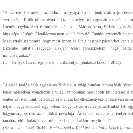
"A szeretet fokmérője: az áldozat nagysága. Gondoljunk csak a jó édesa
szeretetére. Értük nincs olyan áldozat, amelyet túl nagynak tartanának. 
Istenért, egyházukért és hitükért is áldozni. Márton Áron, Erdély legendás
látja népe hűségét. Életáldozata nem volt hiábavaló. Tanulni szeretnék én is a 
Megtisztelő számomra, hogy most éppen az általa használt pásztorbot van a k
Eszembe juttatja ragyogó alakját. Azért fohászkodom, hogy példájá
mindnyájunkat."
(Dr. Ternyák Csaba, egri érsek, a csíksomlyói pünkösdi búcsún, 2013)
"A zsidó teológiának egy alapvető tétele: A világ minden jámborának része 
teljes egészében vonatkozik a világ jámborának most földi kitüntetését is
ember és Isten iránt, bátorsága és kiállása következményeként része van az ö
teljes meggyőződéssel úgy vélem, hogy ez az erdélyi parasztfiúból lett eg
hagyomány szerint az ő bibliai névadója, Áron tett: szerette az embereket
tanához, élő tiltakozás volt mindaz ellen ami akkor megtörtént."
(Schweitzer József főrabbi,
Emlékbeszéd a Yad Vashem által a Népek Igazai k