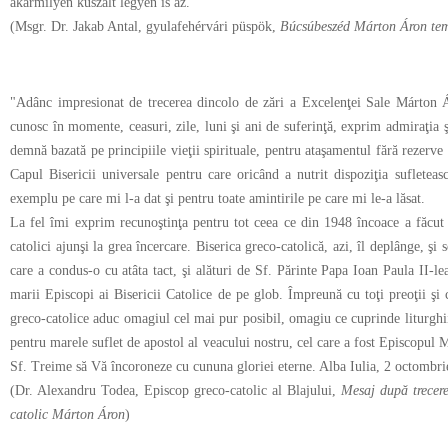
akármilyen kuszalt legyen is az."
(Msgr. Dr. Jakab Antal, gyulafehérvári püspök,
Búcsúbeszéd Márton Áron tem
"Adânc impresionat de trecerea dincolo de zări a Excelenţei Sale Márton Á
cunosc în momente, ceasuri, zile, luni şi ani de suferinţă, exprim admiraţia 
demnă bazată pe principiile vieţii spirituale, pentru ataşamentul fără rezerv
Capul Bisericii universale pentru care oricând a nutrit dispoziţia sufleteas
exemplu pe care mi l-a dat şi pentru toate amintirile pe care mi le-a lăsat.
La fel îmi exprim recunoştinţa pentru tot ceea ce din 1948 încoace a făcut p
catolici ajunşi la grea încercare. Biserica greco-catolică, azi, îl deplânge, şi 
care a condus-o cu atâta tact, şi alături de Sf. Părinte Papa Ioan Paula II-lea
marii Episcopi ai Bisericii Catolice de pe glob. Împreună cu toţi preoţii şi cr
greco-catolice aduc omagiul cel mai pur posibil, omagiu ce cuprinde liturghiile
pentru marele suflet de apostol al veacului nostru, cel care a fost Episcopu
Sf. Treime să Vă încoroneze cu cununa gloriei eterne. Alba Iulia, 2 octombri
(Dr. Alexandru Todea, Episcop greco-catolic al Blajului,
Mesaj după trecere
catolic Márton Áron
)