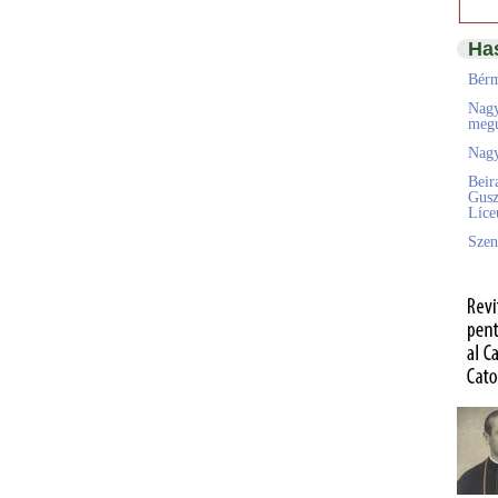
Ha
Bérm
Nagy
megú
Nagy
Beir
Gusz
Líc
Szen