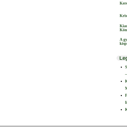
Ker
Kris
Kia
Kön
A gy
kis
Le
–
F
I
K