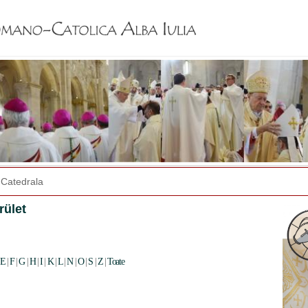
Jump to navigation
Catedrala
rület
E
|
F
|
G
|
H
|
I
|
K
|
L
|
N
|
O
|
S
|
Z
|
Toate