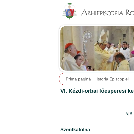
Prima pagină
Istoria Episcopiei
VI. Kézdi-orbai főesperesi ke
A
|
B
|
Szentkatolna