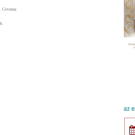
d. Covasna
6.