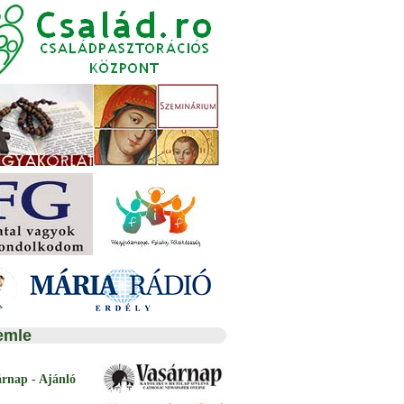
emle
árnap - Ajánló