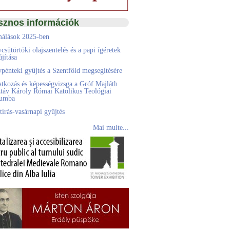
sznos információk
álások 2025-ben
csütörtöki olajszentelés és a papi ígéretek
jítása
pénteki gyűjtés a Szentföld megsegítésére
atkozás és képességvizsga a Gróf Majláth
táv Károly Római Katolikus Teológiai
eumba
tírás-vasárnapi gyűjtés
Mai multe...