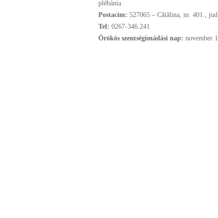
plébánia
Postacím:
527065 – Cătălina, nr. 401., ju
Tel:
0267-346.241
Örökös szentségimádási nap:
november
1