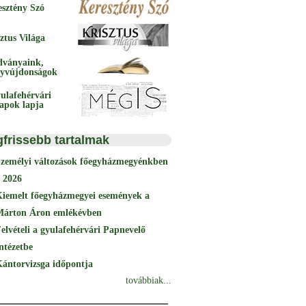
esztény Szó
ztus Világa
dványaink,
yvújdonságok
ulafehérvári
papok lapja
gfrissebb tartalmak
Személyi változások főegyházmegyénkben
 2026
Kiemelt főegyházmegyei események a
Márton Áron emlékévben
elvételi a gyulafehérvári Papnevelő
ntézetbe
ántorvizsga időpontja
továbbiak...