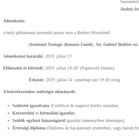
Szer
András Is
Jelentkezés:
a helyi plébánoson keresztül postai úton a
Rektori Hivatalnál
(
Institutul Teologic Romano Catolic, Str. Gabriel Bethlen nr
Jelentkezési határidő:
2019. július 13.
Előkészítő és felvételi:
2019. július 14-18.
(Papnevelő Intézet).
Érkezés:
2019. július 14. vasárnap este 19.00 óráig.
A beiratkozáshoz szükséges okmányok:
Születési igazolvány
(Certificat de naştere) hiteles másolata;
Keresztelési
és
bérmálási igazolás
;
Szülők egyházi házasságáról
igazolás (amennyiben lehetséges);
Érettségi diploma
(Diploma de bacalaureat) eredetiben, vagy három hó