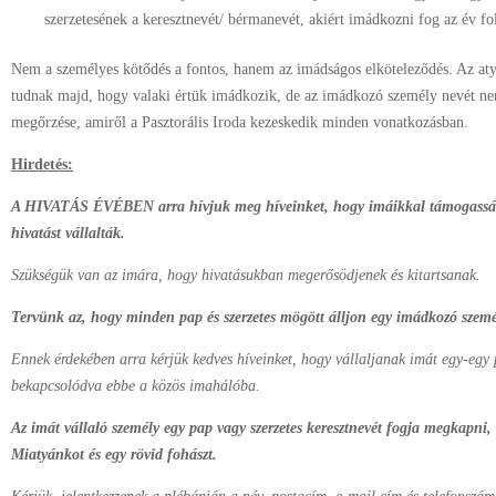
szerzetesének a keresztnevét/ bérmanevét, akiért imádkozni fog az év f
Nem a személyes kötődés a fontos, hanem az imádságos elköteleződés. Az atyá
tudnak majd, hogy valaki értük imádkozik, de az imádkozó személy nevét ne
megőrzése, amiről a Pasztorális Iroda kezeskedik minden vonatkozásban.
Hirdetés:
A HIVATÁS ÉVÉBEN arra hívjuk meg híveinket, hogy imáikkal támogassák az
hivatást vállalták.
Szükségük van az imára, hogy hivatásukban megerősödjenek és kitartsanak.
Tervünk az, hogy minden pap és szerzetes mögött álljon egy imádkozó szemé
Ennek érdekében arra kérjük kedves híveinket, hogy vállaljanak imát egy-egy p
bekapcsolódva ebbe a közös imahálóba.
Az imát vállaló személy egy pap vagy szerzetes keresztnevét fogja megkapni,
Miatyánkot és egy rövid fohászt.