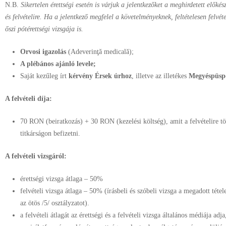
N.B.
Sikertelen érettségi esetén is várjuk a jelentkezőket a meghirdetett előkész
és felvételire. Ha a jelentkező megfelel a követelményeknek, feltételesen felvét
őszi pótérettségi vizsgája is.
Orvosi igazolás
(Adeverinţă medicală);
A plébános ajánló levele;
Saját kezűleg írt
kérvény Érsek úrhoz
, illetve az illetékes
Megyéspüsp
A felvételi díja:
70 RON (beiratkozás) + 30 RON (kezelési költség), amit a felvételire tö
titkárságon befizetni.
A felvételi vizsgáról:
érettségi vizsga átlaga – 50%
felvételi vizsga átlaga – 50% (írásbeli és szóbeli vizsga a megadott tétele
az ötös /5/ osztályzatot).
a felvételi átlagát az érettségi és a felvételi vizsga általános médiája ad