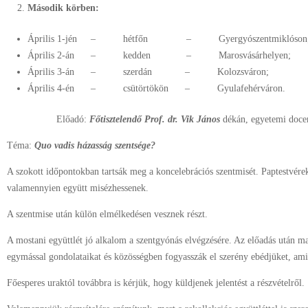
Második körben:
Április 1-jén – hétfőn – Gyergyószentmiklóson
Április 2-án – kedden – Marosvásárhelyen;
Április 3-án – szerdán – Kolozsváron;
Április 4-én – csütörtökön – Gyulafehérváron.
Előadó:
Főtisztelendő Prof. dr. Vik János
dékán, egyetemi docen
Téma:
Quo vadis házasság szentsége?
A szokott időpontokban tartsák meg a koncelebrációs szentmisét. Paptestvére
valamennyien együtt misézhessenek.
A szentmise után külön elmélkedésen vesznek részt.
A mostani együttlét jó alkalom a szentgyónás elvégzésére. Az előadás után 
egymással gondolataikat és közösségben fogyasszák el szerény ebédjüket, am
Főesperes uraktól továbbra is kérjük, hogy küldjenek jelentést a részvételről.