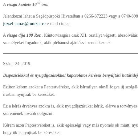
00
A vizsga kezdete 10
óra.
Jelentkezni lehet a Segédpüspöki Hivatalban a 0266-372223 vagy a 0740-89
jozsef.tamas@romkat.ro
e-mail címen.
A vizsga díja 100 Ron
. Kántorvizsgára csak XII. osztályt végzett, abszolválá
személyeket fogadunk, akik plébánosi ajánlással rendelkeznek.
Szám: 24–2019.
Dispozíciókkal és nyugdíjazásokkal kapcsolatos kérések benyújtási határide
Ezúton kérem azokat a Paptestvéreket, akik bármilyen oknál fogva új szolgála
írásban nyújtsák be kérésüket.
Ez a kérés érvényes azokra is, akik nyugdíjazásukat kérik, elérve a törvényes 
szeretnének tovább dolgozni.
Kérem azon Paptestvéreket is, akik egészségi vagy más nyomós ok miatt, ny
hogy ők is nyújtsák be kérésüket.