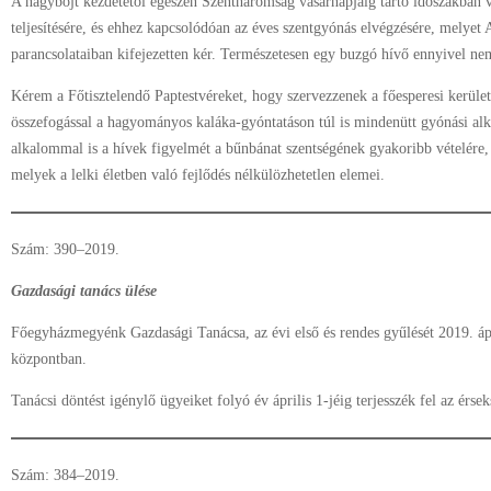
A nagyböjt kezdetétől egészen Szentháromság vasárnapjáig tartó időszakban v
teljesítésére, és ehhez kapcsolódóan az éves szentgyónás elvégzésére, melye
parancsolataiban kifejezetten kér. Természetesen egy buzgó hívő ennyivel nem
Kérem a Főtisztelendő Paptestvéreket, hogy szervezzenek a főesperesi kerület
összefogással a hagyományos kaláka-gyóntatáson túl is mindenütt gyónási alk
alkalommal is a hívek figyelmét a bűnbánat szentségének gyakoribb vételére, 
melyek a lelki életben való fejlődés nélkülözhetetlen elemei.
Szám: 390–2019.
Gazdasági tanács ülése
Főegyházmegyénk Gazdasági Tanácsa, az évi első és rendes gyűlését 2019. ápril
központban.
Tanácsi döntést igénylő ügyeiket folyó év április 1-jéig terjesszék fel az érs
Szám: 384–2019.