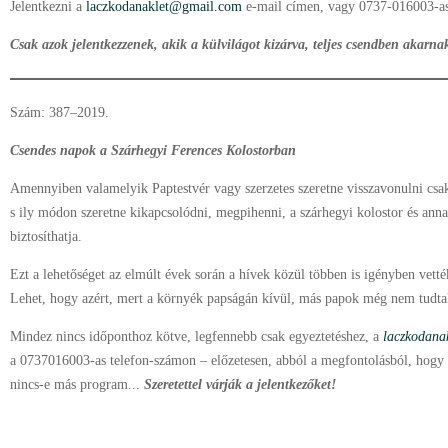
Jelentkezni a
laczkodanaklet@gmail.com
e-mail címen, vagy 0737-016003-as
Csak azok jelentkezzenek, akik a külvilágot kizárva, teljes csendben akarnak
Szám: 387–2019.
Csendes napok a Szárhegyi Ferences Kolostorban
Amennyiben valamelyik Paptestvér vagy szerzetes szeretne visszavonulni csak
s ily módon szeretne kikapcsolódni, megpihenni, a szárhegyi kolostor és ann
biztosíthatja.
Ezt a lehetőséget az elmúlt évek során a hívek közül többen is igényben vetté
Lehet, hogy azért, mert a környék papságán kívül, más papok még nem tudtak
Mindez nincs időponthoz kötve, legfennebb csak egyeztetéshez, a
laczkodana
a 0737016003-as telefon-számon – előzetesen, abból a megfontolásból, hogy 
nincs-e más program...
Szeretettel várják a jelentkezőket!