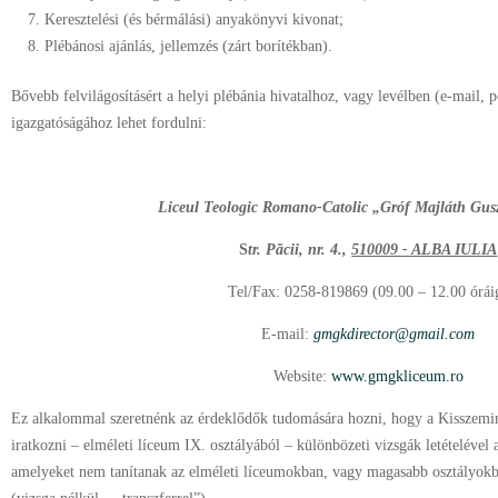
Keresztelési (és bérmálási) anyakönyvi kivonat;
Plébánosi ajánlás, jellemzés (zárt borítékban).
Bővebb felvilágosításért a helyi plébánia hivatalhoz, vagy levélben (e-mail, p
igazgatóságához lehet fordulni:
Liceul Teologic Romano-Catolic „Gróf Majláth Gusz
S
tr. Păcii, nr. 4.,
510009 - ALBA IULIA
Tel/Fax: 0258-819869 (09.00 – 12.00 órái
E-mail:
gmgkdirector@gmail.com
Website:
www.gmgkliceum.ro
Ez alkalommal szeretnénk az érdeklődők tudomására hozni, hogy a Kisszeminá
iratkozni – elméleti líceum IX. osztályából – különbözeti vizsgák letételével
amelyeket nem tanítanak az elméleti líceumokban, vagy magasabb osztályokba