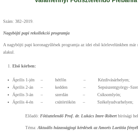
Valamennyi Főtisztelendő Plébánia
Szám: 382–2019.
Nagyböjti papi rekollekció programja
A nagyböjti papi koronagyűlések programja az idei első körlevelünkben már 
alakul.
Első körben:
Április 1-jén – hétfőn – Kézdivásárhelyen;
Április 2-án – kedden – Sepsiszentgyörgy–Szent 
Április 3-án – szerdán – Csíksomlyón;
Április 4-én – csütörtökön – Székelyudvarhelyen;
Előadó:
Főtisztelendő Prof. dr. Lukács Imre-Róbert
bírósági he
Téma:
Aktuális házasságjogi kérdések az Amoris Laetitia fényé