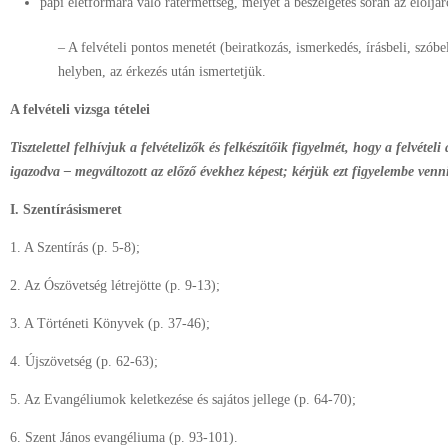
papi életformára való rátermettség, melyet a beszélgetés során az elöljár
– A felvételi pontos menetét (beiratkozás, ismerkedés, írásbeli, szóbel
helyben, az érkezés után ismertetjük.
A felvételi vizsga tételei
Tisztelettel felhívjuk a felvételizők és felkészítőik figyelmét, hogy a felvétel
igazodva – megváltozott az előző évekhez képest; kérjük ezt figyelembe venn
I. Szentírásismeret
1. A Szentírás (p. 5-8);
2. Az Ószövetség létrejötte (p. 9-13);
3. A Történeti Könyvek (p. 37-46);
4. Újszövetség (p. 62-63);
5. Az Evangéliumok keletkezése és sajátos jellege (p. 64-70);
6. Szent János evangéliuma (p. 93-101).