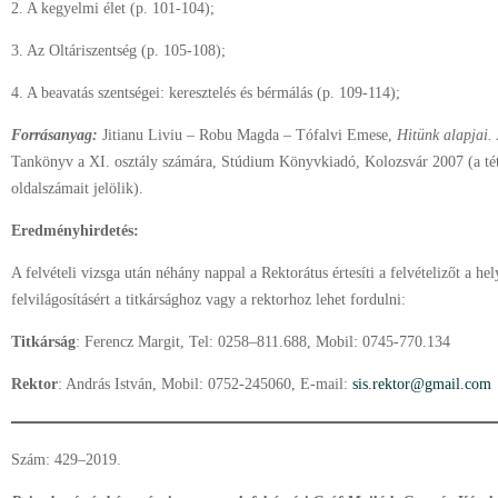
2. A kegyelmi élet (p. 101-104);
3. Az Oltáriszentség (p. 105-108);
4. A beavatás szentségei: keresztelés és bérmálás (p. 109-114);
Forrásanyag:
Jitianu Liviu – Robu Magda – Tófalvi Emese,
Hitünk alapjai. 
Tankönyv a XI. osztály számára, Stúdium Könyvkiadó, Kolozsvár 2007 (a té
oldalszámait jelölik).
Eredményhirdetés:
A felvételi vizsga után néhány nappal a Rektorátus értesíti a felvételizőt a h
felvilágosításért a titkársághoz vagy a rektorhoz lehet fordulni:
Titkárság
: Ferencz Margit, Tel: 0258–811.688, Mobil: 0745-770.134
Rektor
: András István, Mobil: 0752-245060, E-mail:
sis.rektor@gmail.com
Szám: 429–2019.