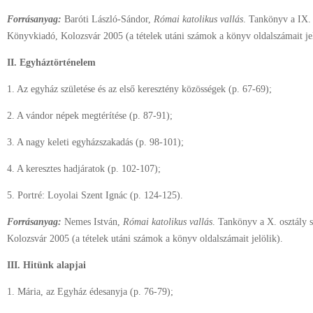
Forrásanyag:
Baróti László-Sándor,
Római katolikus vallás
. Tankönyv a IX.
Könyvkiadó, Kolozsvár 2005 (a tételek utáni számok a könyv oldalszámait jel
II. Egyháztörténelem
1. Az egyház születése és az első keresztény közösségek (p. 67-69);
2. A vándor népek megtérítése (p. 87-91);
3. A nagy keleti egyházszakadás (p. 98-101);
4. A keresztes hadjáratok (p. 102-107);
5. Portré: Loyolai Szent Ignác (p. 124-125).
Forrásanyag:
Nemes István,
Római katolikus vallás
. Tankönyv a X. osztály
Kolozsvár 2005 (a tételek utáni számok a könyv oldalszámait jelölik).
III. Hitünk alapjai
1. Mária, az Egyház édesanyja (p. 76-79);