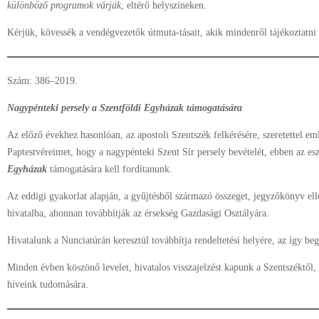
különböző programok várják
, eltérő helyszíneken.
Kérjük, kövessék a vendégvezetők útmuta-tásait, akik mindenről tájékoztatni 
Szám: 386–2019.
Nagypénteki persely a Szentföldi Egyházak támogatására
Az előző évekhez hasonlóan, az apostoli Szentszék felkérésére, szeretettel e
Paptestvéreimet, hogy a nagypénteki Szent Sír persely bevételét, ebben az es
Egyházak
támogatására kell fordítanunk.
Az eddigi gyakorlat alapján, a gyűjtésből származó összeget, jegyzőkönyv ell
hivatalba, ahonnan továbbítják az érsekség Gazdasági Osztályára.
Hivatalunk a Nunciatúrán keresztül továbbítja rendeltetési helyére, az így b
Minden évben köszönő levelet, hivatalos visszajelzést kapunk a Szentszéktől,
híveink tudomására.