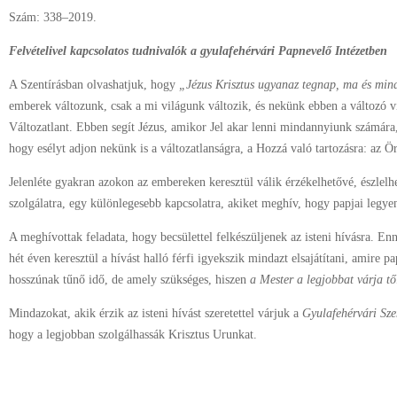
Szám: 338–2019.
Felvételivel kapcsolatos tudnivalók a gyulafehérvári Papnevelő Intézetben
A Szentírásban olvashatjuk, hogy
„Jézus Krisztus ugyanaz tegnap, ma és min
emberek változunk, csak a mi világunk változik, és nekünk ebben a változó 
Változatlant. Ebben segít Jézus, amikor Jel akar lenni mindannyiunk számár
hogy esélyt adjon nekünk is a változatlanságra, a Hozzá való tartozásra: az Ö
Jelenléte gyakran azokon az embereken keresztül válik érzékelhetővé, észlel
szolgálatra, egy különlegesebb kapcsolatra, akiket meghív, hogy papjai legye
A meghívottak feladata, hogy becsülettel felkészüljenek az isteni hívásra. E
hét éven keresztül a hívást halló férfi igyekszik mindazt elsajátítani, amire 
hosszúnak tűnő idő, de amely szükséges, hiszen
a Mester a legjobbat várja t
Mindazokat, akik érzik az isteni hívást szeretettel várjuk a
Gyulafehérvári Sz
hogy a legjobban szolgálhassák Krisztus Urunkat.