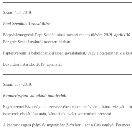
Szám: 428–2019.
Papi Szenátus Tavaszi ülése
Főegyházmegyénk Papi Szenátusának tavaszi rendes ülésére
2019. április 30
Pongrác Szent Istvánról nevezett házban.
Paptestvéreim is beküldhetik írásban javaslataikat, vagy előterjeszthetik a kerü
Beküldési határidő: 2019. április 25.
Szám: 337–2019.
Kántorvizsgára vonatkozó tudnivalók
Egyházzenei Bizottságunk szervezésében ebben az évben is kántorvizsgát tart
ismeretek elsajátítása után, kántori oklevelet szeretnének szerezni.
A kántorvizsgára
folyó év szeptember 2-án
kerül sor a Csíksomlyói Ferences 