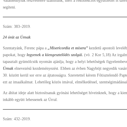
Valamennyiük részvételére számítunk, mert a rekollekciós együttléttel is szer
segíteni.
Szám: 383–2019.
24 órát az Úrnak
Szentatyánk, Ferenc pápa a
„Misericordia et misera”
kezdetű apostoli leveléb
papokat, hogy
legyenek a kiengesztelődés szolgái.
(vö. 2 Kor 5,18) Az irgal
tapasztalt gyümölcsök nyomán ajánlja, hogy a helyi lehetőségek figyelembevé
Úrnak
elnevezésű kezdeményezést. Ebben az évben Nagyböjt negyedik vasárna
30. között kerül sor erre az ájtatosságra. Szeretettel kérem Főtisztelendő Pa
ezt az imaalkalmat. Lehetőleg közös imával, elmélkedéssel, szentségimádással 
Az áhítat ideje alatt biztosítsanak gyónási lehetőséget híveinknek, hogy a kie
inkább együtt lehessenek az Úrral.
Szám: 432–2019.