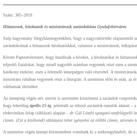
Szám: 385–2019.
Hittanosok, hitoktatók és ministránsok zarándoklata Gyulafehérvárra
Szép hagyomány főegyházmegyénkben, hogy a nagycsütörtöki olajszentelő sz
zarándokolnak a hittanosok hitoktatóikkal, valamint a ministránsok, lelkipász
Kérem Paptestvéreimet, hogy buzdítsák a híveket, a hitoktatókat és hittanosoka
teljesítő fiatalokat, hogy minél nagyobb számban vegyenek részt ezen a szent
hatékony eszköze, ezen a felemelő ünnepségen való részvétel. A ministránsoka
ministráns ruhában vegyenek részt a liturgián. A szentmise előtt és után, az ér
válthatnak öltözéket.
Az ünnepség végén név szerint is szeretném köszönteni a zarándok csoportoka
hogy lehetőleg
április
15-ig
, jelentsék az érkező zarándok-tanulók adatait –
elektronikus űrlap (táblázat) alapján –
dr. Gál László igazgató-tanfelügyelő
úr
címen. (
Ezt a kitöltendő táblázatot lehet igényelni az előbbi címen, szívesen t
A szentmise végén ünnepi körmenetben vonulunk ki a székesegyházból, de a 