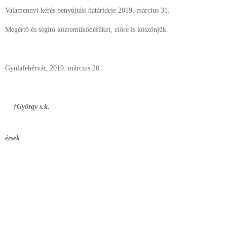
Valamennyi kérés benyújtási határideje 2019. március 31.
Megértő és segítő közreműködésüket, előre is köszönjük.
Gyulafehérvár, 2019. március 20.
†György s.k.
érsek