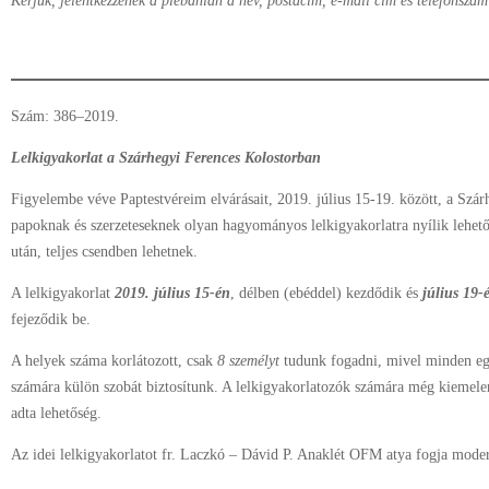
Kérjük, jelentkezzenek a plébánián a név, postacím, e-mail cím és telefonszá
Szám: 386–2019.
Lelkigyakorlat a Szárhegyi Ferences Kolostorban
Figyelembe véve Paptestvéreim elvárásait, 2019. július 15-19. között, a Szá
papoknak és szerzeteseknek olyan hagyományos lelkigyakorlatra nyílik lehető
után, teljes csendben lehetnek.
A lelkigyakorlat
2019. július 15-én
, délben (ebéddel) kezdődik és
július 19-
fejeződik be.
A helyek száma korlátozott, csak
8 személyt
tudunk fogadni, mivel minden egy
számára külön szobát biztosítunk. A lelkigyakorlatozók számára még kiemelen
adta lehetőség.
Az idei lelkigyakorlatot fr. Laczkó – Dávid P. Anaklét OFM atya fogja moder