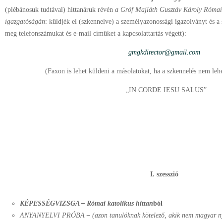
(plébánosuk tudtával) hittanáruk révén
a Gróf Majláth Gusztáv Károly Római
igazgatóságán
: küldjék el (szkennelve) a személyazonossági igazolványt és a 
meg telefonszámukat és e-mail címüket a kapcsolattartás végett):
gmgkdirector@gmail.com
(Faxon is lehet küldeni a másolatokat, ha a szkennelés nem le
„IN CORDE IESU SALUS”
I. szesszió
KÉPESSÉGVIZSGA –
Római katolikus hittan
ból
ANYANYELVI PRÓBA
–
(azon tanulóknak kötelező, akik nem magyar ny