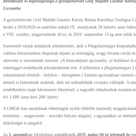
Beiratkozás és képességvizsga a gyulafehérvári Gróf Majláth Gusztáv Károl
Líceumba
A gyulafehérvári Gróf Majláth Gusztáv Károly Római Katolikus Teológiai Lí
hirdet a 2019/2020-as tanévben induló IX. osztályának 28 helyére azon fiúkna
a VIII. osztályt, magaviseletük 10-es, és 2019. szeptember 15-ig nem töltik b
Szeretettel várjuk mindazok jelentkezését, akik a Főegyházmegye központjába
vallásos környezetben óhajtanak eljutni az érettségiig, avagy hivatás csíráit é
oklevelet is szeretnének szerezni.
(A kántorképzés opcionális: jó hallással és
tehetséggel rendelkezők jelentkezhetnek erre. A felkészítés a főegyházmegyei L
irányításával történik – helyben – hétvégeken.)
Szintén opcionálisan intenzív 
német) is biztosítunk azoknak, akik ezt szabadidejük rovására vállalják. A ta
rendelkezésre (napi háromszori étkezéssel, a nagyobb ruhadarabok mosásával
évi 1.600 /azaz havi 200/ lejért).
A GMGK-ban tanulóknak lehetőségük nyílik többféle ösztöndíj megpályázásár
eredmény – magaviselet – szociális helyzet alapján), s ugyanakkor az intézmé
útiköltséget is megtérít.
Az
I. szesszió
ban felvételizni szándékozók
2019. május 06-ig jelentsék be
eze