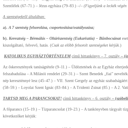
Szentlélek (67–71.) – Jézus egyháza (79–83.) –/–
(Figyeljünk a leckék végén l
A szentségekről általában:
a).
A 7 szentség felsorolása, csoportosítása/osztályozása;
b).
Keresztség – Bérmálás – Oltáriszentség (Eukarisztia) – Bűnbocsánat
eset
kiszolgáltató, felvevő, hatás. (
Csak az előbb felsorolt szentségeket kérjük.
)
KATOLIKUS EGYHÁZTÖRTÉNELEM
című hittankönyv – 7. osztály
– (ír
Az őskeresztények tanúságtétele (9–11.) – Üldöztetések és az Egyház elterje
felszabadulása – A Milánói rendelet (29–31.) – Szent Benedek „fiai” nevelté
nép kereszténnyé lesz (45–47.) – VII. Szent Gergely az egyház szabadságáért
(58–59.) – Loyolai Szent Ignác (83–84.) – A Tridenti Zsinat (85.) – A 2. Vat
TARTSD MEG A PARANCSOKAT!
című hittankönyv – 6. osztály
– (szóbel
A főparancs (15–19.) – Tízparancsolat (19–23.) – A tankönyvben tárgyalt tízp
következőket kérjük: