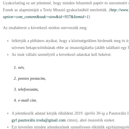
Gyakorlatilag ez azt jelentené, hogy minden felszentelt papért és szerzetesért
Ennek az alapmintáját a Teréz Misszió gyakorlatából merítettük.
(
http://www
option=com_content&task=view&id=937&Itemid=1
)
Az imahátteret a következő módon szervezzük meg:
felkérjük a plébános atyákat, hogy a közösségeikben hirdessék meg és ír
szívesen bekapcsolódnának ebbe az imaszolgálatba (alább található egy hi
Az imát vállaló személytől a következő adatokat kell bekérni:
1. név,
2. pontos postacím,
3. telefonszám,
4. e-mail cím.
A jelentkezők adatait kérjük elküldeni
2019. április 30-ig
a Pasztorális 
gyf.pasztorális.iroda@gmail.com
címre), ahol összesítik ezeket.
Ezt követően minden jelentkezőnek személyesen elküldik egyházmegyé