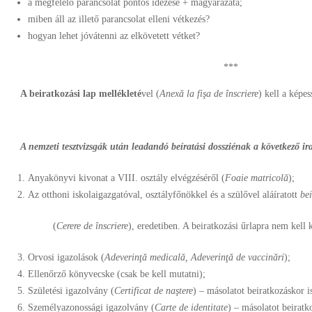
a megfelelő parancsolat pontos idézése + magyarázata;
miben áll az illető parancsolat elleni vétkezés?
hogyan lehet jóvátenni az elkövetett vétket?
***
A beiratkozási lap mellékleté
vel (
Anexă la fişa de înscriere
) kell a képes
A nemzeti tesztvizsgák után leadandó beíratási dossziénak a következő ir
Anyakönyvi kivonat a VIII. osztály elvégzéséről (
Foaie matricolă
);
Az otthoni iskolaigazgatóval, osztályfőnökkel és a szülővel aláíratott
bei
(
Cerere de înscriere
), eredetiben. A beiratkozási űrlapra nem kell 
Orvosi igazolások (
Adeverinţă medicală, Adeverinţă de vaccinări
);
Ellenőrző könyvecske (csak be kell mutatni);
Születési igazolvány (
Certificat de naştere
) – másolatot beiratkozáskor i
Személyazonossági igazolvány (
Carte de identitate
) – másolatot beiratk