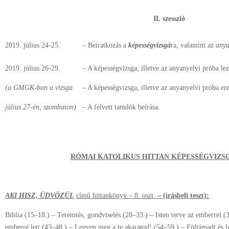
II. szesszió
2019. július 24-25.
– Beiratkozás a
képességvizsgá
ra, valamint az
anya
2019. július 26-29.
– A képességvizsga, illetve az anyanyelvi próba lez
(a GMGK-ban a vizsga
– A képességvizsga, illetve az anyanyelvi próba e
július 27-én, szombaton)
– A felvett tanulók beírása.
RÓMAI KATOLIKUS HITTAN KÉPESSÉGVIZSG
AKI HISZ, ÜDVÖZÜL
című hittankönyv – 8. oszt.
– (írásbeli teszt):
Biblia (15–18.) – Teremtés, gondviselés (28–33.) – Isten terve az emberrel (
emberré lett (43–48.) – Legyen meg a te akaratod! (54–59.) – Föltámadt és 