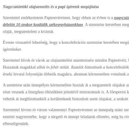
Nagycsütörtöki olajszentelés és a papi ígéretek megújítása
Szeretettel emlékeztetem Paptestvéreimet, hogy ebben az évben is a
nagycsütö
délelőtt 10 órakor kezdődik székesegyházunkban
. A szentmise keretében me
olaját, megszentelem a krizmát.
Évente visszatérő lehetőség, hogy a koncelebrációs szentmise keretében megúj
ígéretünket.
Szeretettel hívok és várok az olajszentelési suzentmisére minden Paptestvért, b
Hozzanak magukkal
albát
és
fehér stólát
.
Kazulát biztosítunk a koncelebrálók
érseki hivatal folyosóján ölthetik magukra, ahonnan körmenetben vonulunk a
A szentmise után ünnepélyes körmenetben hozzuk át a megszentelt olajakat a
részt vesznek a liturgikus öltözékben jelenlévő ministránsok is. A főesperesi 
vehetik át megbízottunktól a kerületeknek biztosított szent olajakat, a szokott
Szeretettel hívom és várom valamennyi Paptestvéremet az ünnepség utáni szer
emeleti nagytermébe, hogy a sürgető és ünnepi feladatok ellenére, még ha rövi
elbeszélgessünk.