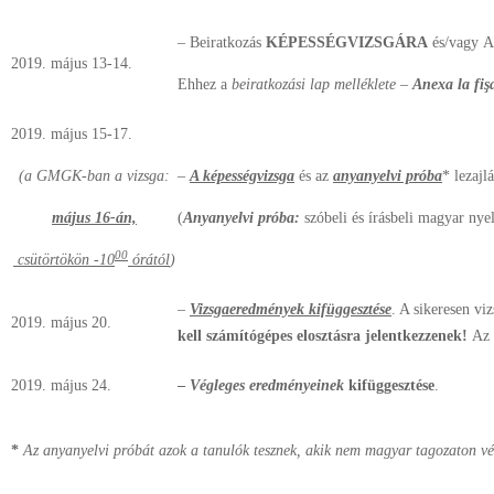
– Beiratkozás
KÉPESSÉGVIZSGÁRA
és/vagy
2019. május 13-14.
Ehhez a
beiratkozási lap melléklete
–
Anexa la fişa
2019. május 15-17.
(a GMGK-ban a vizsga:
–
A képességvizsga
és az
anyanyelvi próba
* lezajlá
május 16-án,
(
Anyanyelvi próba:
szóbeli és írásbeli magyar nyel
00
csütörtökön -10
órától
)
–
Vizsgaeredmények
kifüggesztése
. A sikeresen vi
2019. május 20.
kell számítógépes elosztásra jelentkezzenek!
Az 
2019. május 24.
–
Végleges eredményeinek
kifüggesztése
.
*
Az anyanyelvi próbát azok a tanulók tesznek, akik nem magyar tagozaton vég