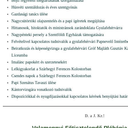
Böjti fegyelem megtartásának szorgalmazása
Húsvéti szentáldozás és éves szentgyónás
Gazdasági tanács ülése
Nagycsütörtöki olajszentelés és a papi ígéretek megújítása
Hittanosok, hitoktatók és ministránsok zarándoklata Gyulafehérvárra
Nagypénteki persely a Szentföldi Egyházak támogatására
Felvételivel kapcsolatos tudnivalók a gyulafehérvári Papnevelő Intézetb
Beiratkozás és képességvizsga a gyulafehérvári Gróf Majláth Gusztáv K
Líceumba
Imalánc papokért és szerzetesekért
Lelkigyakorlat a Szárhegyi Ferences Kolostorban
Csendes napok a Szárhegyi Ferences Kolostorban
Papi Szenátus Tavaszi ülése
Kántorvizsgára vonatkozó tudnivalók
Dispozíciókkal és nyugdíjazásokkal kapcsolatos kérések benyújtási határ
D. a J. Kr.!