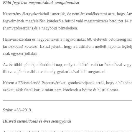
Böjti fegyelem megtartásának szorgalmazása
Keresztény életgyakorlatból ismerjük, de nem árt emlékeztetni arra, hogy An
fegyelmének megfelelően kötelező a hústól való megtartóztatás betöltött 14 
(hamvazószerdán) és a nagyböjti péntekeken.
Hamvazószerdán és nagypénteken a nagykorúakat 60. életévük betöltéséig szig
tartózkodás) kötelezi. Ez azt jelenti, hogy a hústilalom mellett naponta legfe
csak egyszer jóllakni.
Az év többi péntekje bűnbánati nap, melyet a hústól való tartózkodással vagy 
illetve a jámbor áhítat valamely gyakorlatával kell megtartani.
Kérem a Főtisztelendő Paptestvéreket, gondoskodjanak arról, hogy a bűnbána
azokat, akik fiatal koruk miatt nem kötelesek a böjtre és hústilalomra.
Szám: 433–2019.
Húsvéti szentáldozás és éves szentgyónás