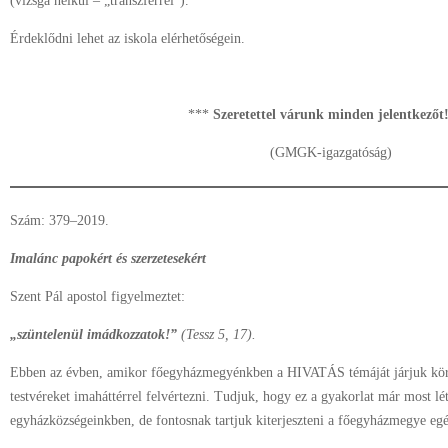
(vizsga nélkül – „transzferrel”).
Érdeklődni lehet az iskola elérhetőségein.
***
Szeretettel várunk minden jelentkezőt
(GMGK-igazgatóság)
Szám: 379–2019.
Imalánc papokért és szerzetesekért
Szent Pál apostol figyelmeztet:
„szüntelenül imádkozzatok!”
(Tessz 5, 17).
Ebben az évben, amikor főegyházmegyénkben a HIVATÁS témáját járjuk körül
testvéreket imaháttérrel felvértezni. Tudjuk, hogy ez a gyakorlat már most l
egyházközségeinkben, de fontosnak tartjuk kiterjeszteni a főegyházmegye egé