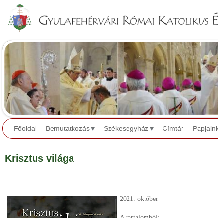
Jump to navigation
Főoldal
Bemutatkozás
Székesegyház
Címtár
Papjain
Krisztus világa
2021. október
A tartalomból: