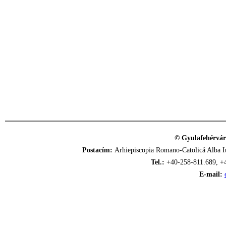
© Gyulafehérvár
Postacím:
Arhiepiscopia Romano-Catolică Alba Iu
Tel.:
+40-258-811.689, +
E-mail: