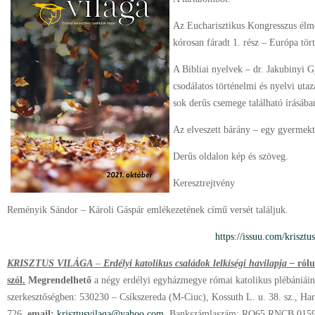
Az Eucharisztikus Kongresszus élm
kórosan fáradt 1. rész – Európa tört
A Bibliai nyelvek – dr. Jakubinyi 
csodálatos történelmi és nyelvi uta
sok derűs csemege található írásába
Az elveszett bárány – egy gyermektö
Derűs oldalon kép és szöveg.
Keresztrejtvény
Reményik Sándor – Károli Gáspár emlékezetének című versét találjuk.
https://issuu.com/kriszt
KRISZTUS VILÁGA
–
Erdélyi katolikus családok lelkiségi havilapja –
rólu
szól.
Megrendelhető
a négy erdélyi egyházmegye római katolikus plébániáin,
szerkesztőségben: 530230 – Csíkszereda (M-Ciuc), Kossuth L. u. 38. sz., Har
726,
email:
krisztusvilaga@yahoo.com
. Bankszámlaszám: RO65 RNCB 0159