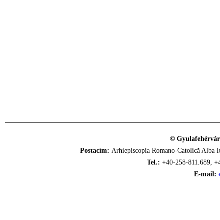
© Gyulafehérvár
Postacím:
Arhiepiscopia Romano-Catolică Alba Iu
Tel.:
+40-258-811.689, +
E-mail: