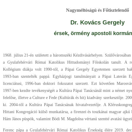
Nagyméltóságú és Főtisztelendő
Dr. Kovács Gergely
érsek, örmény apostoli kormá
1968. július 21-én született a háromszéki Kézdivásárhelyen. Szülővárosában 
a Gyulafehérvári Római Katolikus Hittudományi Főiskolán tanult. A
Kollégium diákja volt 1990-től, a Pápai Gergely Egyetemen szerzett bak
1993-ban szentelték pappá. Egyházjogi tanulmányait a Pápai Laterán E
licenciátusi, 1996-ban doktori fokozatot szerzett. Ezt követően Marosvás
1997-ben kezdte tevékenységét a Kultúra Pápai Tanácsánál mint a német nye
felelőse, illetve a Culture e Fede (Kultúrák és hit) kiadvány szerkesztője. 2
ki. 2004-től a Kultúra Pápai Tanácsának hivatalvezetője. A Kléruskongr
Hittani Kongregáció külső munkatársa, a firenzei és toszkánai magyar ajkú 
Hám János püspök, valamint Bódi M. Magdolna vértanú szentté avatási ügyein
Ferenc pápa a Gyulafehérvári Római Katolikus Érsekség élére 2019. de