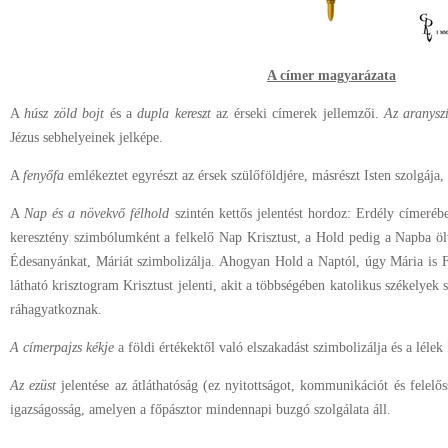
A címer magyarázata
A
húsz zöld bojt
és a
dupla kereszt
az érseki címerek jellemzői.
Az aranyszí
Jézus sebhelyeinek jelképe.
A
fenyőfa
emlékeztet egyrészt az érsek szülőföldjére, másrészt Isten szolgáj
A
Nap és a növekvő félhold
szintén kettős jelentést hordoz: Erdély címeréb
keresztény szimbólumként a felkelő Nap Krisztust, a Hold pedig a Napba ölt
Édesanyánkat, Máriát szimbolizálja. Ahogyan Hold a Naptól, úgy Mária is F
látható krisztogram Krisztust jelenti, akit a többségében katolikus székelyek 
ráhagyatkoznak.
A címerpajzs kékje
a földi értékektől való elszakadást szimbolizálja és a lélek
Az ezüst
jelentése az átláthatóság (ez nyitottságot, kommunikációt és felelőss
igazságosság, amelyen a főpásztor mindennapi buzgó szolgálata áll.