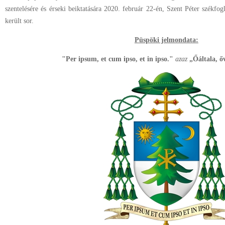
szentelésére és érseki beiktatására 2020. február 22-én, Szent Péter székf
került sor.
Püspöki jelmondata:
"Per ipsum, et cum ipso, et in ipso."
azaz
„Őáltala, ő