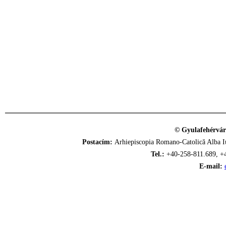
© Gyulafehérvár
Postacím:
Arhiepiscopia Romano-Catolică Alba Iu
Tel.:
+40-258-811.689, +
E-mail: