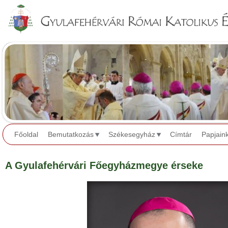
Jump to navigation
Főoldal
Bemutatkozás
Székesegyház
Címtár
Papjain
A Gyulafehérvári Főegyházmegye érseke