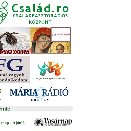
emle
árnap - Ajánló