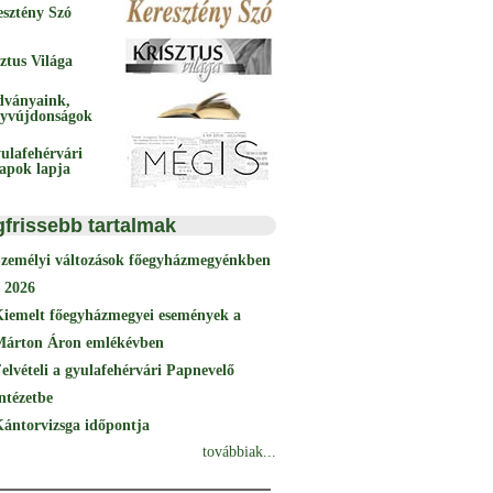
esztény Szó
ztus Világa
dványaink,
yvújdonságok
ulafehérvári
papok lapja
gfrissebb tartalmak
Személyi változások főegyházmegyénkben
 2026
Kiemelt főegyházmegyei események a
Márton Áron emlékévben
elvételi a gyulafehérvári Papnevelő
ntézetbe
ántorvizsga időpontja
továbbiak...