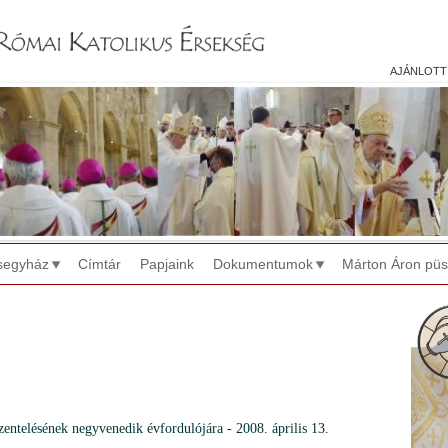
Jump to navigation
ajánlott
segyház
Címtár
Papjaink
Dokumentumok
Márton Áron pü
entelésének negyvenedik évfordulójára - 2008. április 13.