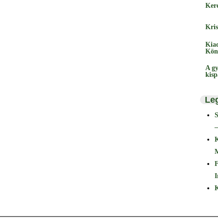
Ker
Kris
Kia
Kön
A gy
kis
Le
–
F
I
K