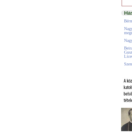
Ha
Bérm
Nagy
megú
Nagy
Beir
Gusz
Líc
Szen