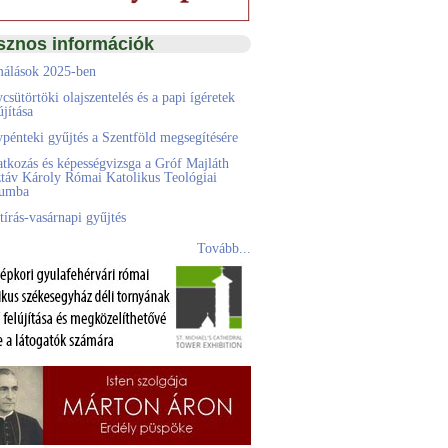
sznos információk
álások 2025-ben
csütörtöki olajszentelés és a papi ígéretek
jítása
pénteki gyűjtés a Szentföld megsegítésére
atkozás és képességvizsga a Gróf Majláth
táv Károly Római Katolikus Teológiai
eumba
tírás-vasárnapi gyűjtés
Tovább...