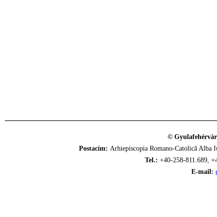
© Gyulafehérvár
Postacím:
Arhiepiscopia Romano-Catolică Alba Iu
Tel.:
+40-258-811.689, +
E-mail: