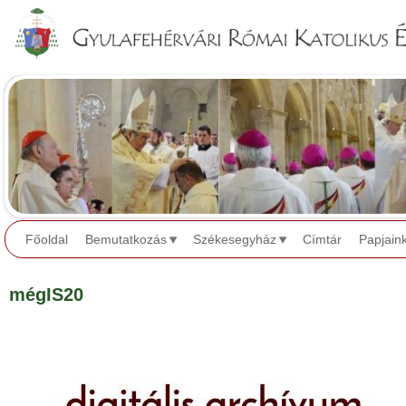
Jump to navigation
Főoldal
Bemutatkozás
Székesegyház
Címtár
Papjain
mégIS20