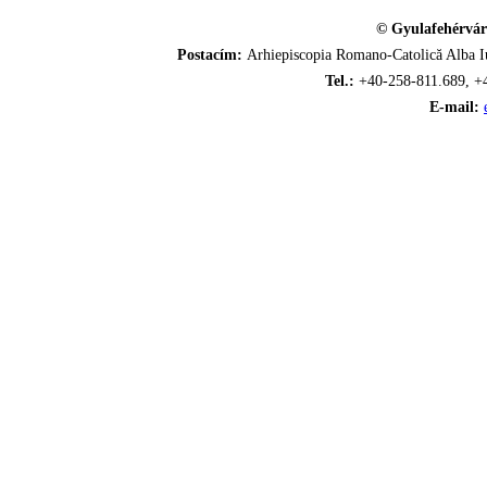
© Gyulafehérvár
Postacím:
Arhiepiscopia Romano-Catolică Alba Iu
Tel.:
+40-258-811.689, +
E-mail: