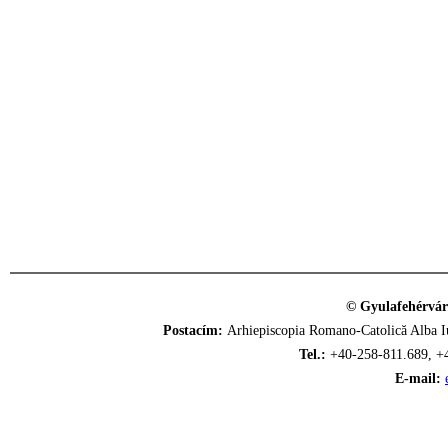
© Gyulafehérvár
Postacím:
Arhiepiscopia Romano-Catolică Alba Iu
Tel.:
+40-258-811.689, +
E-mail: