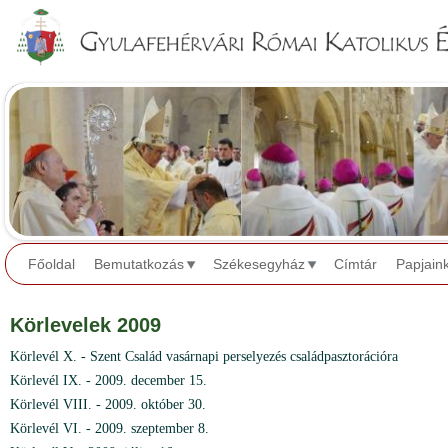
Jump to navigation
Főoldal
Bemutatkozás
Székesegyház
Címtár
Papjain
Körlevelek 2009
Körlevél X. - Szent Család vasárnapi perselyezés családpasztorációra
Körlevél IX. - 2009. december 15.
Körlevél VIII. - 2009. október 30.
Körlevél VI. - 2009. szeptember 8.