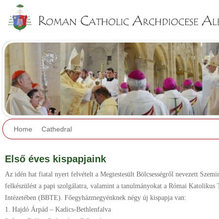
Jump to navigation
Home
Cathedral
Első éves kispapjaink
Az idén hat fiatal nyert felvételt a Megtestesült Bölcsességről nevezett Szem
felkészülést a papi szolgálatra, valamint a tanulmányokat a Római Katolikus 
Intézetében (BBTE). Főegyházmegyénknek négy új kispapja van:
1. Hajdó Árpád – Kadics-Bethlenfalva