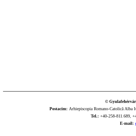
© Gyulafehérvár
Postacím:
Arhiepiscopia Romano-Catolică Alba Iu
Tel.:
+40-258-811.689, +
E-mail: