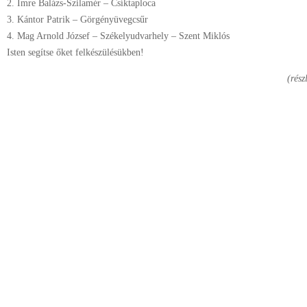
2. Imre Balázs-Szilamér – Csíktaploca
3. Kántor Patrik – Görgényüvegcsűr
4. Mag Arnold József – Székelyudvarhely – Szent Miklós
Isten segítse őket felkészülésükben!
(rész