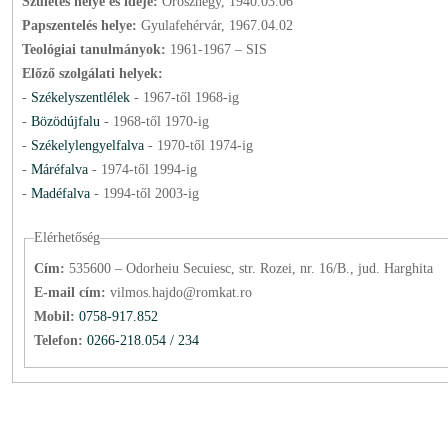
Születés helye és ideje:
Oroszhegy, 1940.03.06
Papszentelés helye:
Gyulafehérvár, 1967.04.02
Teológiai tanulmányok:
1961-1967 – SIS
Előző szolgálati helyek:
-
Székelyszentlélek
-
1967
-től
1968
-ig
-
Bözödújfalu
-
1968
-től
1970
-ig
-
Székelylengyelfalva
-
1970
-től
1974
-ig
-
Máréfalva
-
1974
-től
1994
-ig
-
Madéfalva
-
1994
-től
2003
-ig
Elérhetőség
Cím:
535600 – Odorheiu Secuiesc, str. Rozei, nr. 16/B., jud. Harghita
E-mail cím:
vilmos.hajdo@romkat.ro
Mobil:
0758-917.852
Telefon:
0266-218.054 / 234