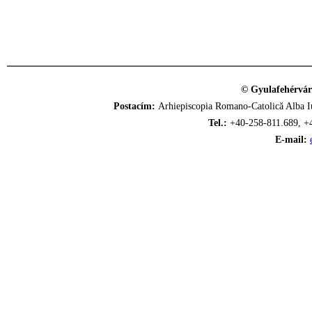
© Gyulafehérvár
Postacím:
Arhiepiscopia Romano-Catolică Alba Iu
Tel.:
+40-258-811.689, +
E-mail: