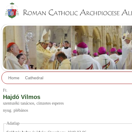
Jump to navigation
Home
Cathedral
Ft.
Hajdó Vilmos
szentszéki tanácsos
, címzetes esperes
nyug. plébános
Adatlap