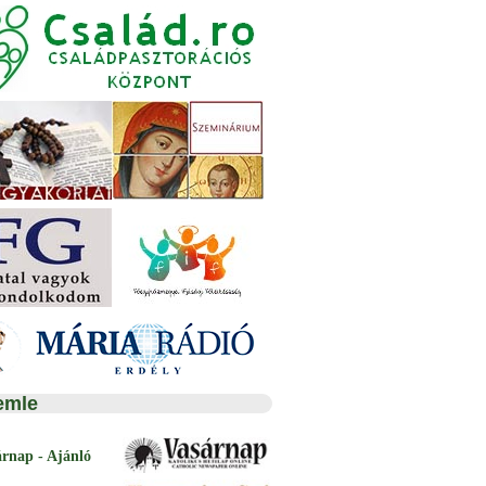
emle
árnap - Ajánló