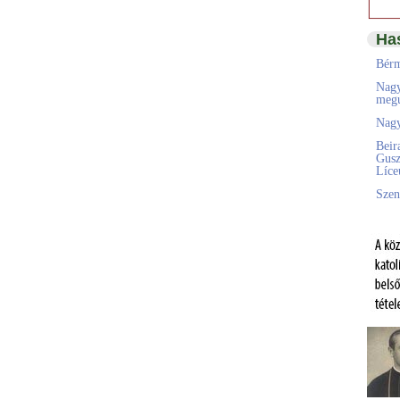
Ha
Bérm
Nagy
megú
Nagy
Beir
Gusz
Líc
Szen