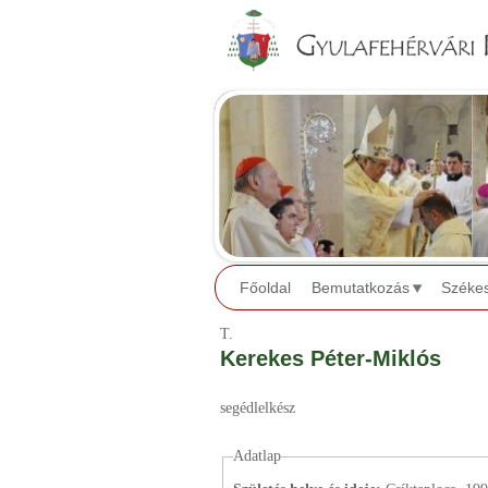
Főoldal
Bemutatkozás
Széke
T.
Kerekes Péter-Miklós
segédlelkész
Adatlap