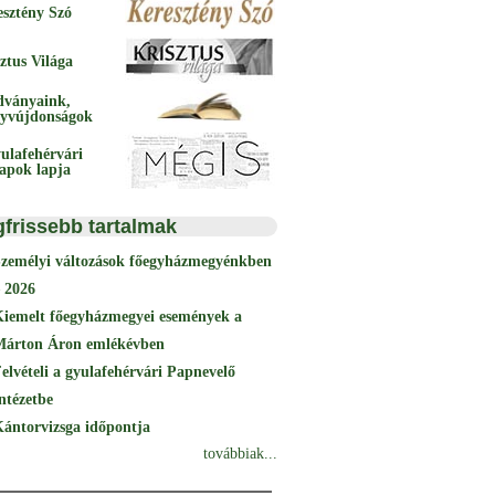
esztény Szó
ztus Világa
dványaink,
yvújdonságok
ulafehérvári
papok lapja
gfrissebb tartalmak
Személyi változások főegyházmegyénkben
 2026
Kiemelt főegyházmegyei események a
Márton Áron emlékévben
elvételi a gyulafehérvári Papnevelő
ntézetbe
ántorvizsga időpontja
továbbiak...