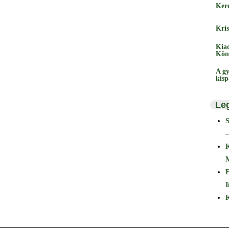
Ker
Kris
Kia
Kön
A gy
kis
Le
–
F
I
K