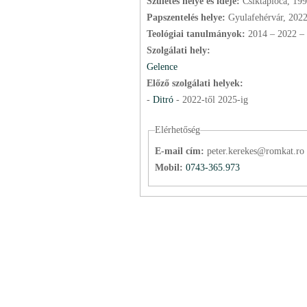
Születés helye és ideje:
Csíktaploca, 19
Papszentelés helye:
Gyulafehérvár, 202
Teológiai tanulmányok:
2014 – 2022 – 
Szolgálati hely:
Gelence
Előző szolgálati helyek:
-
Ditró
-
2022
-től
2025
-ig
Elérhetőség
E-mail cím:
peter.kerekes@romkat.ro
Mobil:
0743-365.973