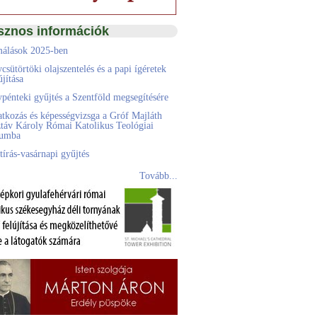
sznos információk
álások 2025-ben
csütörtöki olajszentelés és a papi ígéretek
jítása
pénteki gyűjtés a Szentföld megsegítésére
atkozás és képességvizsga a Gróf Majláth
táv Károly Római Katolikus Teológiai
eumba
tírás-vasárnapi gyűjtés
Tovább...