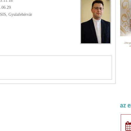
95.11.18
2.06.29
SIS, Gyulafehérvár