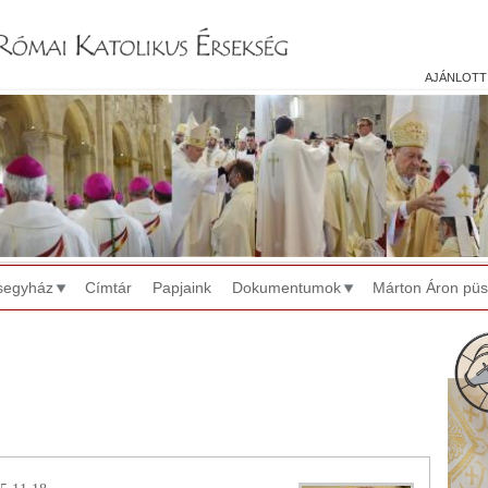
Jump to navigation
ajánlott
segyház
Címtár
Papjaink
Dokumentumok
Márton Áron pü