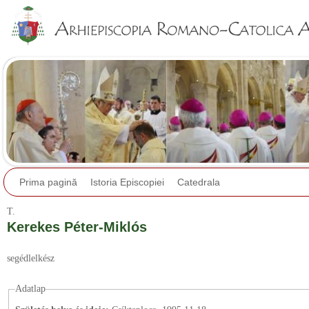
Jump to navigation
Prima pagină
Istoria Episcopiei
Catedrala
T.
Kerekes Péter-Miklós
segédlelkész
Adatlap