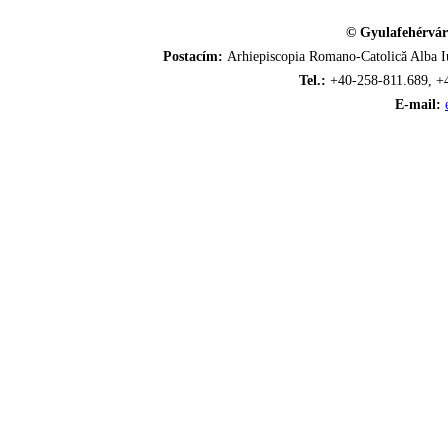
© Gyulafehérvár
Postacím:
Arhiepiscopia Romano-Catolică Alba Iu
Tel.:
+40-258-811.689, +
E-mail: