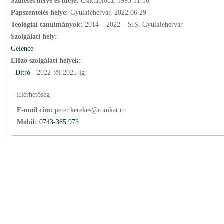
Születés helye és ideje:
Csíktaploca, 1995.11.18
Papszentelés helye:
Gyulafehérvár, 2022.06.29
Teológiai tanulmányok:
2014 – 2022 – SIS, Gyulafehérvár
Szolgálati hely:
Gelence
Előző szolgálati helyek:
-
Ditró
-
2022
-től
2025
-ig
Elérhetőség
E-mail cím:
peter.kerekes@romkat.ro
Mobil:
0743-365.973