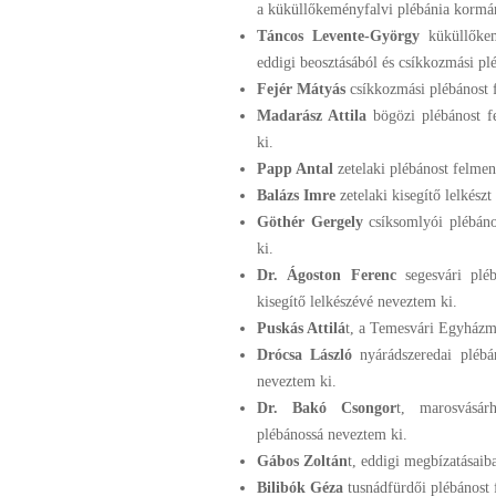
a küküllőkeményfalvi plébánia kormá
Táncos Levente-György
küküllőke
eddigi beosztásából és csíkkozmási pl
Fejér Mátyás
csíkkozmási plébánost f
Madarász Attila
bögözi plébánost f
ki.
Papp Antal
zetelaki plébánost felmen
Balázs Imre
zetelaki kisegítő lelkész
Göthér Gergely
csíksomlyói plébáno
ki.
Dr. Ágoston Ferenc
segesvári plé
kisegítő lelkészévé neveztem ki.
Puskás Attilá
t, a Temesvári Egyházme
Drócsa László
nyárádszeredai plébá
neveztem ki.
Dr. Bakó Csongor
t, marosvásárh
plébánossá neveztem ki.
Gábos Zoltán
t, eddigi megbízatásaib
Bilibók Géza
tusnádfürdői plébánost 