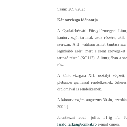
Szám: 2097/2023
Kántorvizsga időpontja
A Gyulafehérvári Főegyházmegyei Litur
kántorvizsgát tartanak azok részére, akik 
szerezni. A II. vatikáni zsinat tanítása s
leginkább azért, mert a szent szövegeket 
tartozó része” (
SC
112). A liturgiában a sz
része.
A kántorvizsgára XII. osztályt végzett,
plébánosi ajánlással rendelkeznek. Sikeres
diplomával is rendelkeznek.
A kántorvizsgára augusztus 30-án, szerdán 
200 lej.
Jelentkezni 2023. július 31-ig Ft. Fa
laszlo.farkas@romkat.ro
e-mail címen.