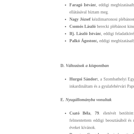
Faragó István
t, eddigi megbízatásai
ellátásával bíztam meg.
Nagy József
kézdimartonosi plébánost
Csomós László
berecki plébánost kin
Ifj. László István
t, eddigi feladatkö
Palkó Ágoston
t
,
eddigi megbízatásaib
D.
Változások a központban
Hurgoi Sándor
t, a Szombathelyi Eg
inkardináltam és a gyulafehérvári Pap
E.
Nyugállományba vonultak
Csató Béla
,
79
. életévét betöltöt
felmentettem eddigi beosztásából és
éveket kívánok.