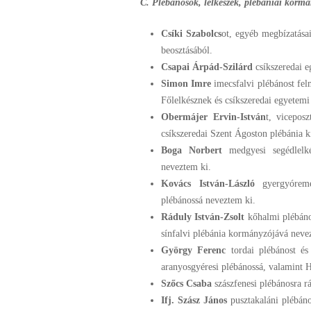
C. Plébánosok, lelkészek, plébániai korm
Csíki Szabolcs
ot, egyéb megbízatása
beosztásából.
Csapai Árpád-Szilárd
csíkszeredai e
Simon Imre
imecsfalvi plébánost fe
Főlelkésznek és csíkszeredai egyetemi
Obermájer Ervin-István
t, viceposz
csíkszeredai Szent Ágoston plébánia k
Boga Norbert
medgyesi segédlelk
neveztem ki.
Kovács István-László
gyergyórem
plébánossá neveztem ki.
Ráduly István-Zsolt
kőhalmi plébáno
sínfalvi plébánia kormányzójává neve
György Ferenc
tordai plébánost és
aranyosgyéresi plébánossá, valamint 
Szőcs Csaba
szászfenesi plébánosra rá
Ifj. Szász János
pusztakaláni plébán