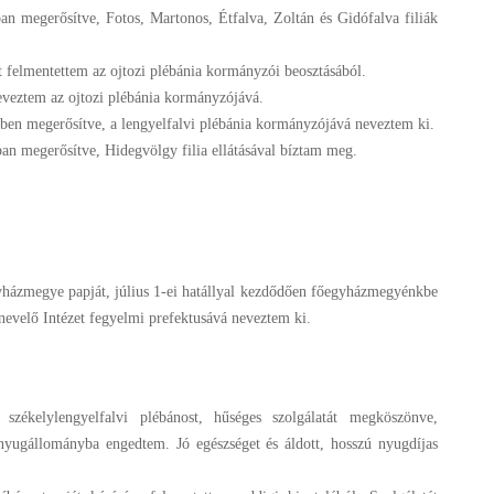
ban megerősítve, Fotos, Martonos, Étfalva, Zoltán és Gidófalva filiák
 felmentettem az ojtozi plébánia kormányzói beosztásából.
eveztem az ojtozi plébánia kormányzójává.
rében megerősítve, a lengyelfalvi plébánia kormányzójává neveztem ki.
an megerősítve, Hidegvölgy filia ellátásával bíztam meg.
yházmegye papját, július 1-ei hatállyal kezdődően főegyházmegyénkbe
nevelő Intézet fegyelmi prefektusává neveztem ki.
t székelylengyelfalvi plébánost, hűséges szolgálatát megköszönve,
 nyugállományba engedtem. Jó egészséget és áldott, hosszú nyugdíjas