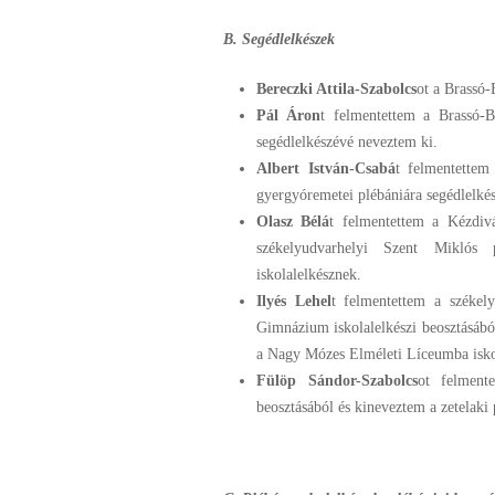
B. Segédlelkészek
Bereczki Attila-Szabolcs
ot a Brassó-
Pál Áron
t felmentettem a Brassó-B
segédlelkészévé neveztem ki.
Albert István-Csabá
t felmentettem
gyergyóremetei plébániára segédlelké
Olasz Bélá
t felmentettem a Kézdivá
székelyudvarhelyi Szent Miklós
iskolalelkésznek.
Ilyés Lehel
t felmentettem a székel
Gimnázium iskolalelkészi beosztásábó
a Nagy Mózes Elméleti Líceumba isko
Fülöp Sándor-Szabolcs
ot felmente
beosztásából és kineveztem a zetelaki 