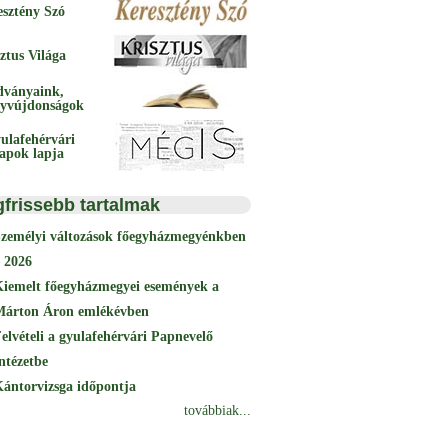
esztény Szó
ztus Világa
dványaink,
yvújdonságok
ulafehérvári
papok lapja
gfrissebb tartalmak
Személyi változások főegyházmegyénkben
 2026
Kiemelt főegyházmegyei események a
Márton Áron emlékévben
elvételi a gyulafehérvári Papnevelő
ntézetbe
ántorvizsga időpontja
továbbiak...