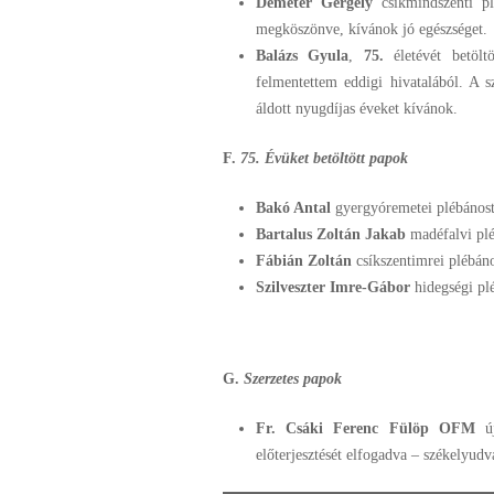
Demeter Gergely
csíkmindszenti plé
megköszönve, kívánok jó egészséget.
Balázs Gyula
,
75.
életévét betöltö
felmentettem eddigi hivatalából. A s
áldott nyugdíjas éveket kívánok.
F.
75. Évüket betöltött papok
Bakó Antal
gyergyóremetei plébánost
Bartalus Zoltán Jakab
madéfalvi plé
Fábián Zoltán
csíkszentimrei plébáno
Szilveszter Imre-Gábor
hidegségi pl
G.
Szerzetes papok
Fr. Csáki Ferenc Fülöp OFM
ú
előterjesztését elfogadva – székelyudv