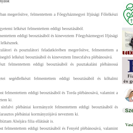
ányzók
iban megerősítve, felmentettem a Főegyházmegyei Ifjúsági Főlelkészi
gyetemi lelkészt felmentettem eddigi beosztásából.
lmentettem eddigi beosztásából és kineveztem Főegyházmegyei Ifjúsági
 lelkésznek.
tulátori és posztulátori feladatkörében megerősítve, felmentettem a
isegítő lelkészi beosztásából és kineveztem Imecsfalva plébánosává.
észt felmentettem eddigi beosztásából és pusztakaláni plébánossá
etei segédlelkészt felmentettem eddigi beosztásából és kőhalmi
st felmentettem eddigi beosztásából és Torda plébánosává, valamint a
ztem ki.
 sínfalvi plébániai kormányzót felmentettem eddigi beosztásából és
Sz
Harasztos plébániai kormányzójává neveztem ki.
bíztam Alsójára filia ellátását is.
Vas
ost felmentettem eddigi beosztásából és Fenyéd plébánosává, valamint