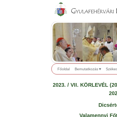
Főoldal
Bemutatkozás
Széke
2023. / VII. KÖRLEVÉL (20
202
Dicsért
Valamennyi Főt