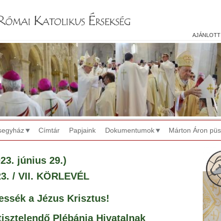
Jump to navigation
ajánlott
segyház
Címtár
Papjaink
Dokumentumok
Márton Áron pü
23. június 29.)
3. / VII. KÖRLEVÉL
essék a Jézus Krisztus!
isztelendő Plébánia Hivatalnak