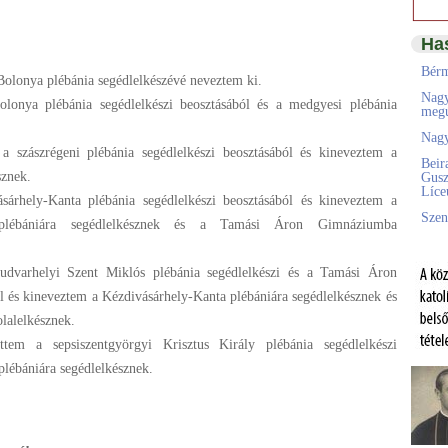
Ha
Bérm
Bolonya plébánia segédlelkészévé neveztem ki.
Nagy
olonya plébánia segédlelkészi beosztásából és a medgyesi plébánia
megú
Nagy
 a szászrégeni plébánia segédlelkészi beosztásából és kineveztem a
Beir
sznek.
Gusz
Líc
sárhely-Kanta plébánia segédlelkészi beosztásából és kineveztem a
Szen
 plébániára segédlelkésznek és a Tamási Áron Gimnáziumba
yudvarhelyi Szent Miklós plébánia segédlelkészi és a Tamási Áron
l és kineveztem a Kézdivásárhely-Kanta plébániára segédlelkésznek és
lalelkésznek.
ttem a sepsiszentgyörgyi Krisztus Király plébánia segédlelkészi
plébániára segédlelkésznek.