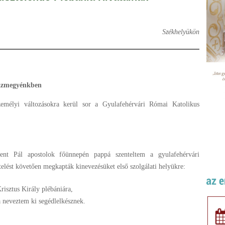
Székhelyükön
yházmegyénkben
zemélyi változásokra kerül sor a Gyulafehérvári Római Katolikus
ent Pál apostolok főünnepén pappá szenteltem a gyulafehérvári
elést követően megkapták kinevezésüket első szolgálati helyükre:
risztus Király plébániára,
a neveztem ki segédlelkésznek.