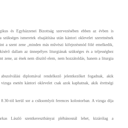
gikus és Egyházzenei Bizottság szervezésében ebben az évben is
a szükséges ismeretek elsajátítása után kántori oklevelet szeretnének
zerint a szent zene „minden más művészi kifejezésmód fölé emelkedik,
kísérő dallam az ünnepélyes liturgiának szükséges és a teljességhez
ent zene, az ének nem díszítő elem, nem hozzátoldás, hanem a liturgia
 abszolválási diplomával rendelkező jelentkezőket fogadnak, akik
 vizsga esetén kántori oklevelet csak azok kaphatnak, akik érettségi
8.30-tól kerül sor a csíksomlyói ferences kolostorban. A vizsga díja
rkas László szentkeresztbányai plébánosnál lehet, kizárólag a