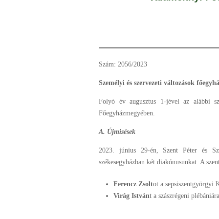
Szám: 2056/2023
Személyi és szervezeti változások főeg
Folyó év augusztus 1-jével az alábbi s
Főegyházmegyében.
A. Újmisések
2023. június 29-én, Szent Péter és Sz
székesegyházban két diakónusunkat. A szent
Ferencz Zsolt
ot a sepsiszentgyörgyi K
Virág István
t a szászrégeni plébániár