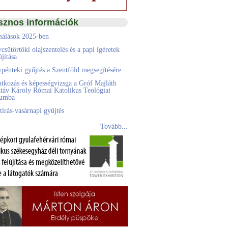
sznos információk
álások 2025-ben
csütörtöki olajszentelés és a papi ígéretek
jítása
pénteki gyűjtés a Szentföld megsegítésére
atkozás és képességvizsga a Gróf Majláth
táv Károly Római Katolikus Teológiai
eumba
tírás-vasárnapi gyűjtés
Tovább...