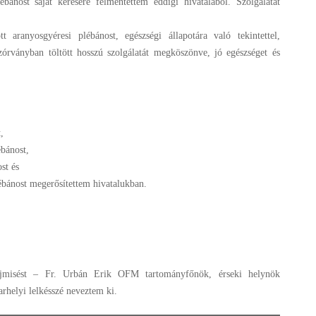
bánost saját kérésére felmentettem eddigi hivatalából. Szolgálatát
tt aranyosgyéresi plébánost, egészségi állapotára való tekintettel,
zórványban töltött hosszú szolgálatát megköszönve, jó egészséget és
,
bánost,
st és
ébánost megerősítettem hivatalukban.
jmisést – Fr. Urbán Erik OFM tartományfőnök, érseki helynök
arhelyi lelkésszé neveztem ki.