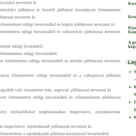
nyzójává neveztem ki.
Ker
ményfalvi plébánost és fenyédi plébániai kormányzót felmentettem
Kris
ébánossá neveztem ki.
elmentettem eddigi beosztásából és bögözi plébánossá neveztem ki.
Kia
elmentettem eddigi beosztásából és csíksomlyói plébánossá neveztem
Kön
A gy
tettem eddigi hivatalából.
kis
t felmentettem eddigi beosztásából.
st felmentettem eddigi beosztásából és zetelaki plébánossá neveztem
Le
bánost felmentettem eddigi beosztásából és a csíktaplocai plébánia
–
gyéből való visszatérése után, segesvári plébánossá neveztem ki.
nost felmentettem eddigi beosztásából és csíkmindszenti plébánossá
F
I
elyi kórházlelkészi megbízatásában megerősítve, nyárádszeredai
K
an megerősítve, sepsibükszádi plébánossá neveztem ki.
felmentettem a sepsibükszádi plébánia kormányzói beosztásából.