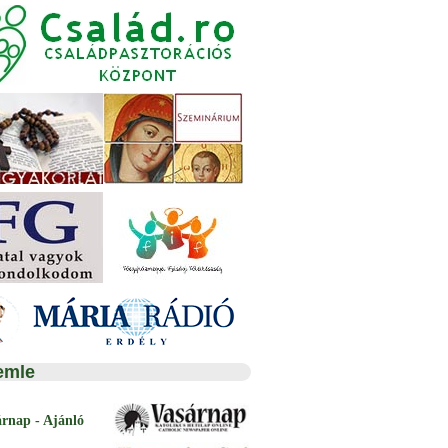
emle
árnap - Ajánló