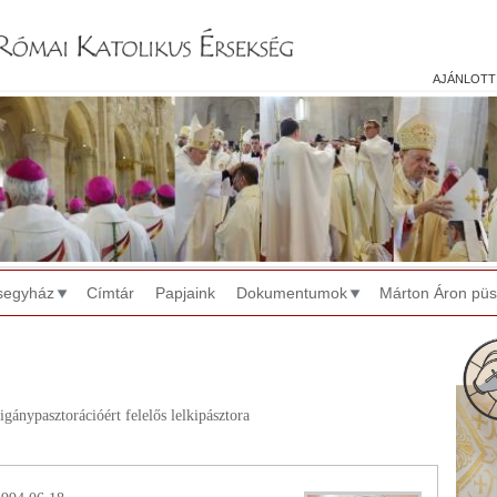
Jump to navigation
ajánlott
segyház
Címtár
Papjaink
Dokumentumok
Márton Áron pü
cigánypasztorációért felelős lelkipásztora