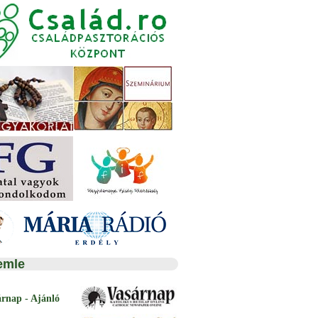
emle
árnap - Ajánló