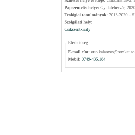
Születés helye és ideje:
Csíkbánkfalva, 
Papszentelés helye:
Gyulafehérvár, 202
Teológiai tanulmányok:
2013-2020 – S
Szolgálati hely:
Csíkszentkirály
Elérhetőség
E-mail cím:
otto.kalanyos@romkat.ro
Mobil:
0749-435.184