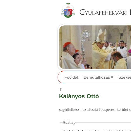
Főoldal
Bemutatkozás
Széke
T.
Kalányos Ottó
segédlelkész
, az alcsíki főesperesi kerület 
Adatlap