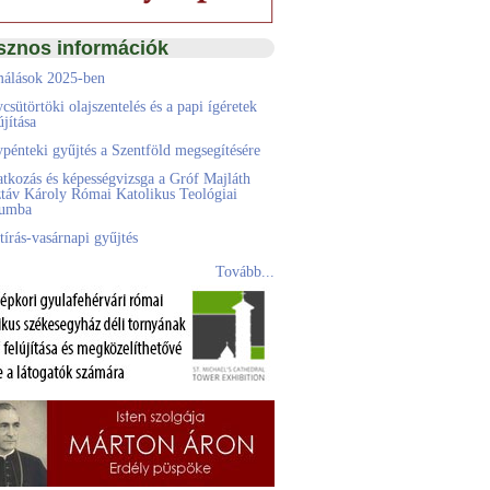
sznos információk
álások 2025-ben
csütörtöki olajszentelés és a papi ígéretek
jítása
pénteki gyűjtés a Szentföld megsegítésére
atkozás és képességvizsga a Gróf Majláth
táv Károly Római Katolikus Teológiai
eumba
tírás-vasárnapi gyűjtés
Tovább...