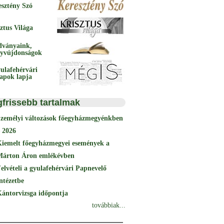
esztény Szó
ztus Világa
dványaink,
yvújdonságok
ulafehérvári
papok lapja
gfrissebb tartalmak
Személyi változások főegyházmegyénkben
 2026
Kiemelt főegyházmegyei események a
Márton Áron emlékévben
elvételi a gyulafehérvári Papnevelő
ntézetbe
ántorvizsga időpontja
továbbiak...