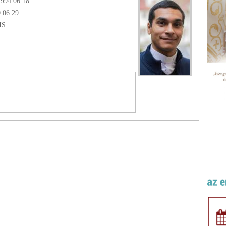
1994.06.18
0.06.29
IS