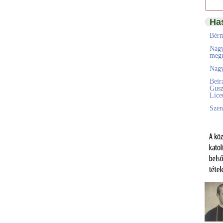
Ha
Bérm
Nagy
megú
Nagy
Beir
Gusz
Líc
Szen