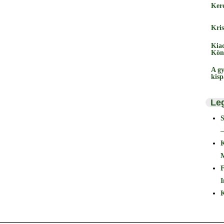
Ker
Kris
Kia
Kön
A gy
kis
Le
–
F
I
K