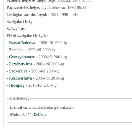
Születés helye és ideje:
Sepsibükszád, 1967.07.11
Papszentelés helye:
Gyulafehérvár, 1998.06.21
Teológiai tanulmányok:
1991-1998 – SIS
Szolgálati hely:
Szászváros
Előző szolgálati helyek:
-
Brassó Bolonya
-
1998
-től
1999
-ig
-
Zetelaka
-
1999
-től
2000
-ig
-
Gyergyóremete
-
2000
-től
2001
-ig
-
Erzsébetváros
-
2001
-től
2003
-ig
-
Szőkefalva
-
2003
-től
2004
-ig
-
Kézdisárfalva
-
2005
-től
2010
-ig
-
Hidegség
-
2013
-től
2014
-ig
Elérhetőség
E-mail cím:
sandor.kadar@romkat.ro
Mobil:
0744-354.932