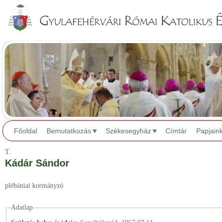
Jump to navigation
Főoldal
Bemutatkozás
Székesegyház
Címtár
Papjain
T.
Kádár Sándor
plébániai kormányzó
Adatlap