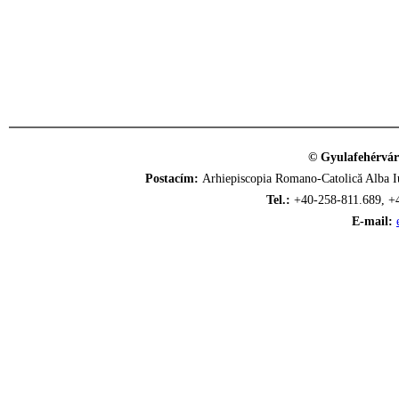
© Gyulafehérvár
Postacím:
Arhiepiscopia Romano-Catolică Alba Iu
Tel.:
+40-258-811.689, +
E-mail: