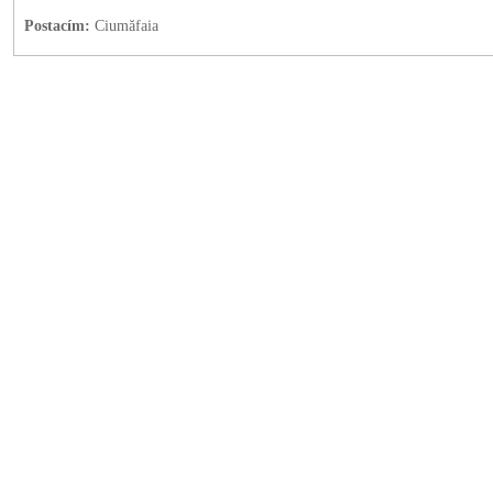
Postacím:
Ciumăfaia