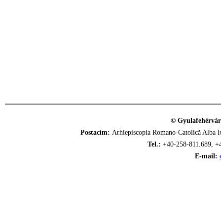
© Gyulafehérvár
Postacím:
Arhiepiscopia Romano-Catolică Alba Iu
Tel.:
+40-258-811.689, +
E-mail: