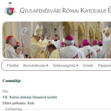
Jump to navigation
Főoldal
Bemutatkozás
Székesegyház
Címtár
Papjain
Csomafája
filia
VII. Kolozs-dobokai főesperesi kerület
Ellátó plébánia:
Kide
Elérhetőség