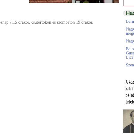
Ha
Bérm
öznap 7,15 órakor, csütörtökön és szombaton 19 órakor.
Nagy
megú
Nagy
Beir
Gusz
Líc
Szen