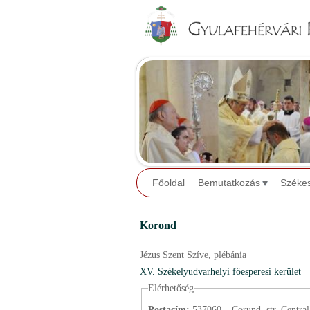
Főoldal
Bemutatkozás
Széke
Korond
Jézus Szent Szíve,
plébánia
XV. Székelyudvarhelyi főesperesi kerület
Elérhetőség
Postacím:
537060 – Corund, str. Centrală