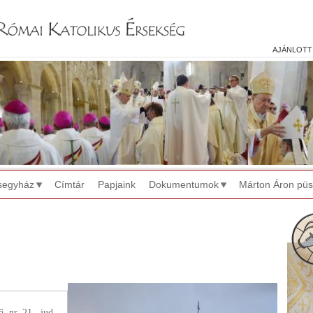
Jump to navigation
ajánlott
segyház
Címtár
Papjaink
Dokumentumok
Márton Áron pü
, nr. 21., jud.