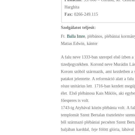
Harghita
Fax:
0266-249.115
Szolgálatot teljesít:
Ft.
Balla Imre
, plébános
, plébániai kormán
Matias Edwin, kántor
A falu neve 1333-ban szerepel első ízben a
tizedjegyzékben. Korond neve Murádin Lász
Korom szóból származik, ami kezdetben a s
patakot jelentette. A reformáció alatt a fal
része unitárius lett. 1716-ban kezdett megúj
élet. Első plébánosa Kais Miklós, aki egybe
főesperes is volt.
1743-ig Atyhával közös plébánia volt. A fa
templomát Szent Bertalan tiszteletére szent
ből származó plébániai pecséten Szent Berta
baljában karddal, feje fölött glória, lábáva