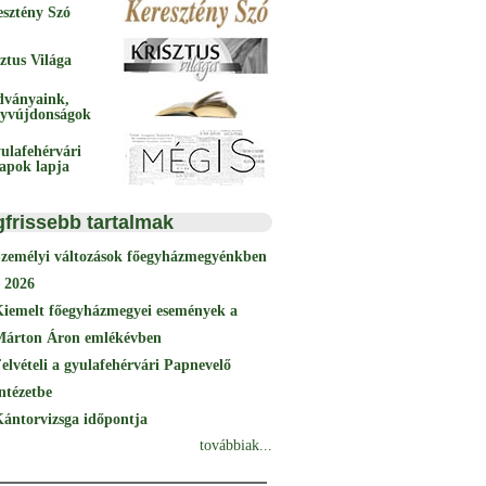
esztény Szó
ztus Világa
dványaink,
yvújdonságok
ulafehérvári
papok lapja
gfrissebb tartalmak
Személyi változások főegyházmegyénkben
 2026
Kiemelt főegyházmegyei események a
Márton Áron emlékévben
elvételi a gyulafehérvári Papnevelő
ntézetbe
ántorvizsga időpontja
továbbiak...