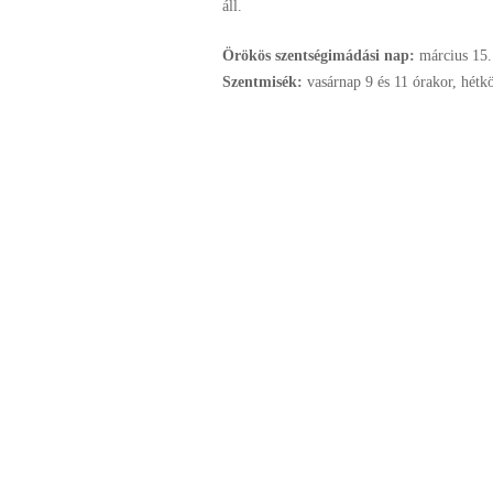
áll.
Örökös szentségimádási nap:
március
15.
Szentmisék:
vasárnap 9 és 11 órakor, hétk