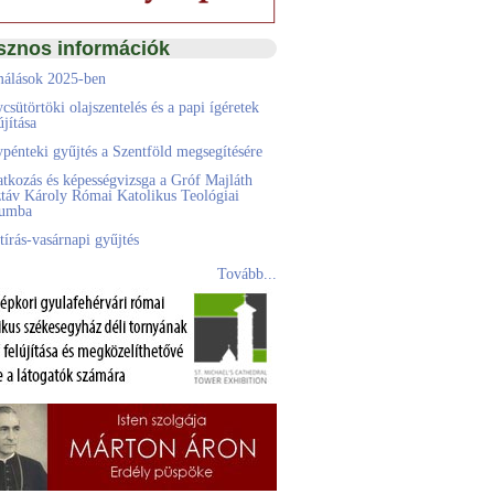
sznos információk
álások 2025-ben
csütörtöki olajszentelés és a papi ígéretek
jítása
pénteki gyűjtés a Szentföld megsegítésére
atkozás és képességvizsga a Gróf Majláth
táv Károly Római Katolikus Teológiai
eumba
tírás-vasárnapi gyűjtés
Tovább...