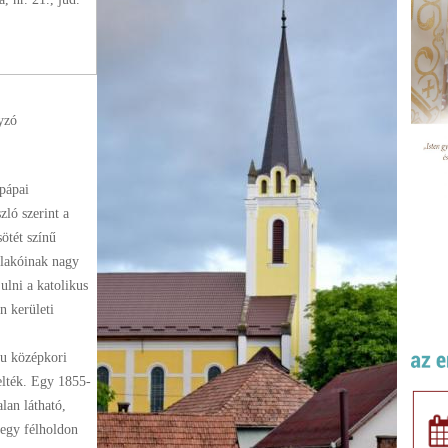
yzó
 pápai
ló szerint a
ötét színű
u lakóinak nagy
ulni a katolikus
n kerületi
lu középkori
elték. Egy 1855-
lan látható,
l egy félholdon