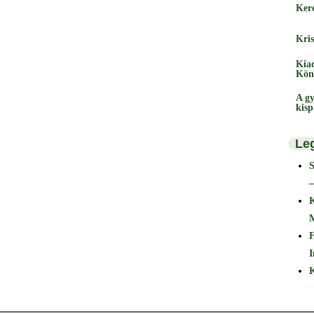
Ker
Kris
Kia
Kön
A gy
kis
Le
–
F
I
K