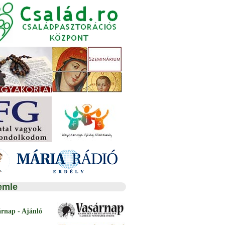
emle
árnap - Ajánló