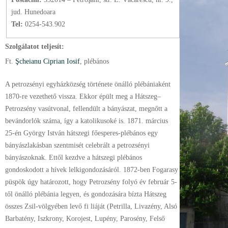
jud. Hunedoara
Tel:
0254-543.902
Szolgálatot teljesít:
Ft.
Şcheianu Ciprian Iosif
, plébános
A petrozsényi egyházközség története önálló plébániaként
1870-re vezethető vissza. Ekkor épült meg a Hátszeg–
Petrozsény vasútvonal, fellendült a bányászat, megnőtt a
bevándorlók száma, így a katolikusoké is. 1871. március
25-én György István hátszegi főesperes-plébános egy
bányászlakásban szentmisét celebrált a petrozsényi
bányászoknak. Ettől kezdve a hátszegi plébános
gondoskodott a hívek lelkigondozásáról. 1872-ben Fogarasy
püspök úgy határozott, hogy Petrozsény folyó év február 5-
től önálló plébánia legyen, és gondozására bízta Hátszeg
összes Zsil-völgyében levő fi liáját (Petrilla, Livazény, Alsó
Barbatény, Iszkrony, Korojest, Lupény, Parosény, Felső