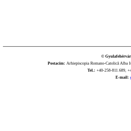
© Gyulafehérvár
Postacím:
Arhiepiscopia Romano-Catolică Alba Iu
Tel.:
+40-258-811.689, +
E-mail: