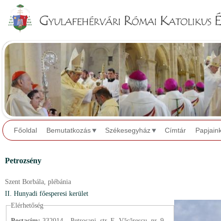
Jump to navigation
Főoldal
Bemutatkozás
Székesegyház
Címtár
Papjain
Petrozsény
Szent Borbála,
plébánia
II. Hunyadi főesperesi kerület
Elérhetőség
Postacím:
332014 – Petroşani, str. E. Văcărescu, nr. 9.,