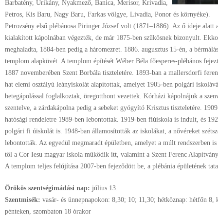
Barbatény, Urikány, Nyakmező, Banica, Merisor, Krivadia,
Petros, Kis Baru, Nagy Baru, Farkas völgye, Livadia, Ponor és környéke).
Petrozsény első plébánosa Piringer József volt (1871–1886). Az ő ideje alat
kialakított kápolnában végezték, de már 1875-ben szűkösnek bizonyult. Ekkor
meghaladta, 1884-ben pedig a háromezret. 1886. augusztus 15-én, a bérmálás
templom alapkövét. A templom építését Wéber Béla főesperes-plébános fejezte
1887 novemberében Szent Borbála tiszteletére. 1893-ban a mallersdorfi ferenc
hat elemi osztályú leányiskolát alapítottak, amelyet 1905-ben polgári iskolává 
betegápolással foglalkoztak, öregotthont vezettek. Kórházi kápolnájuk a szenv
szentelve, a zárdakápolna pedig a sebeket gyógyító Krisztus tiszteletére. 1909
hatósági rendeletre 1989-ben lebontottak. 1919-ben fiúiskola is indult, és 1
polgári fi úiskolát is. 1948-ban államosították az iskolákat, a nővéreket szétsz
lebontották. Az egyedül megmaradt épületben, amelyet a múlt rendszerben is 
től a Cor Iesu magyar iskola működik itt, valamint a Szent Ferenc Alapítván
A templom teljes felújítása 2007-ben fejeződött be, a plébánia épületének ta
Örökös szentségimádási nap:
július
13.
Szentmisék:
vasár- és ünnepnapokon: 8,30; 10; 11,30; hétköznap: hétfőn 8, 
pénteken, szombaton 18 órakor