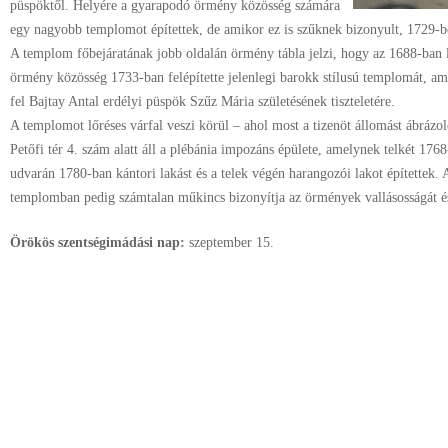
püspöktől. Helyére a gyarapodó örmény közösség számára
egy nagyobb templomot építettek, de amikor ez is szűknek bizonyult, 1729-be
A templom főbejáratának jobb oldalán örmény tábla jelzi, hogy az 1688-ban 
örmény közösség 1733-ban felépítette jelenlegi barokk stílusú templomát, am
fel Bajtay Antal erdélyi püspök Szűz Mária születésének tiszteletére.
A templomot lőréses várfal veszi körül – ahol most a tizenöt állomást ábrázol
Petőfi tér 4. szám alatt áll a plébánia impozáns épülete, amelynek telkét 176
udvarán 1780-ban kántori lakást és a telek végén harangozói lakot építettek. 
templomban pedig számtalan műkincs bizonyítja az örmények vallásosságát és 
Örökös szentségimádási nap:
szeptember
15.