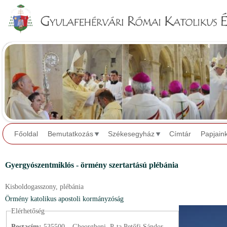
Jump to navigation
Főoldal
Bemutatkozás
Székesegyház
Címtár
Papjain
Gyergyószentmiklós - örmény szertartású plébánia
Kisboldogasszony,
plébánia
Örmény katolikus apostoli kormányzóság
Elérhetőség
Postacím:
535500 – Gheorgheni, P-ța Petőfi Sándor.