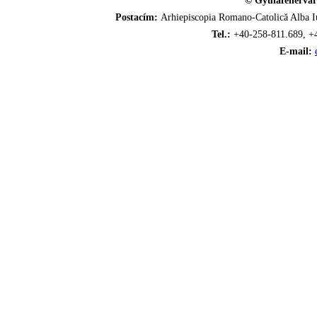
© Gyulafehérvár
Postacím:
Arhiepiscopia Romano-Catolică Alba Iu
Tel.:
+40-258-811.689, +
E-mail: