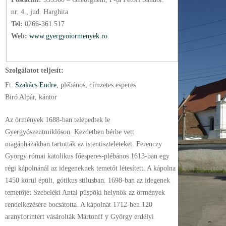
nr. 4., jud. Harghita
Tel:
0266-361.517
Web:
www.gyergyoiormenyek.ro
Szolgálatot teljesít:
Ft.
Szakács Endre
, plébános
, címzetes esperes
Biró Alpár, kántor
Az örmények 1688-ban telepedtek le
Gyergyószentmiklóson. Kezdetben bérbe vett
magánházakban tartották az istentiszteleteket. Ferenczy
György római katolikus főesperes-plébános 1613-ban egy
régi kápolnánál az idegeneknek temetőt létesített. A kápolna
1450 körül épült, gótikus stílusban. 1698-ban az idegenek
temetőjét Szebeléki Antal püspöki helynök az örmények
rendelkezésére bocsátotta. A kápolnát 1712-ben 120
aranyforintért vásárolták Mártonff y György erdélyi