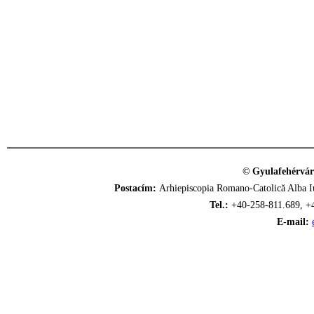
© Gyulafehérvár
Postacím:
Arhiepiscopia Romano-Catolică Alba Iu
Tel.:
+40-258-811.689, +
E-mail: