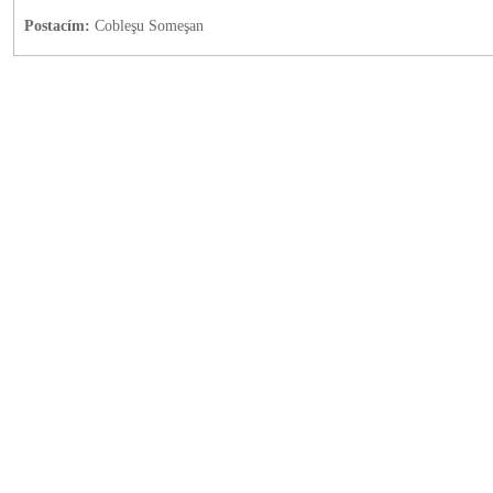
Postacím:
Cobleşu Someşan