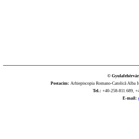
© Gyulafehérvár
Postacím:
Arhiepiscopia Romano-Catolică Alba Iu
Tel.:
+40-258-811.689, +
E-mail: