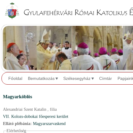
Jump to navigation
Főoldal
Bemutatkozás
Székesegyház
Címtár
Papjain
Magyarköblös
Alexandriai Szent Katalin ,
filia
VII. Kolozs-dobokai főesperesi kerület
Ellátó plébánia:
Magyarszarvaskend
Elérhetőség