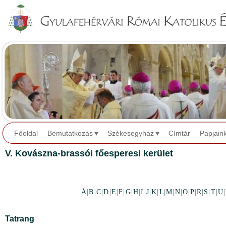
Jump to navigation
Főoldal
Bemutatkozás
Székesegyház
Címtár
Papjain
V. Kovászna-brassói főesperesi kerület
Á
|
B
|
C
|
D
|
E
|
F
|
G
|
H
|
I
|
J
|
K
|
L
|
M
|
N
|
O
|
P
|
R
|
S
|
T
|
U
|
Tatrang