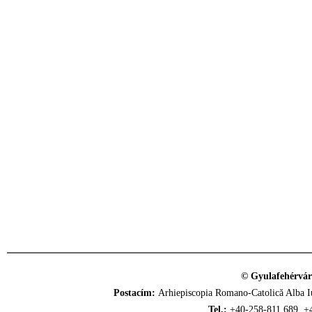
© Gyulafehérvár
Postacím:
Arhiepiscopia Romano-Catolică Alba Iu
Tel.:
+40-258-811.689, +