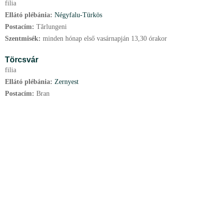
filia
Ellátó plébánia:
Négyfalu-Türkös
Postacím:
Tărlungeni
Szentmisék:
minden hónap első vasárnapján 13,30 órakor
Törcsvár
filia
Ellátó plébánia:
Zernyest
Postacím:
Bran