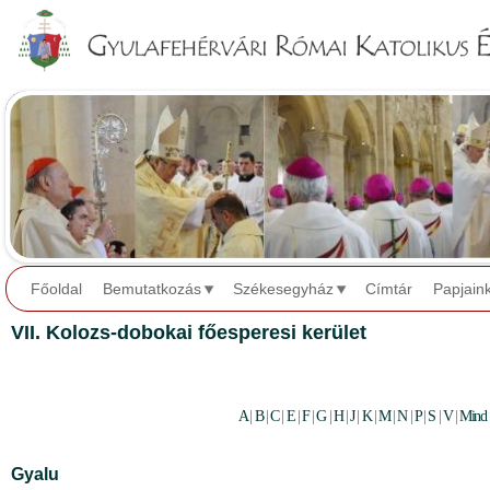
Jump to navigation
Főoldal
Bemutatkozás
Székesegyház
Címtár
Papjain
VII. Kolozs-dobokai főesperesi kerület
A
|
B
|
C
|
E
|
F
|
G
|
H
|
J
|
K
|
M
|
N
|
P
|
S
|
V
|
Mind
Gyalu