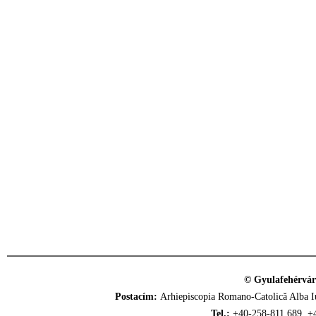
© Gyulafehérvár
Postacím:
Arhiepiscopia Romano-Catolică Alba Iu
Tel.:
+40-258-811.689, +