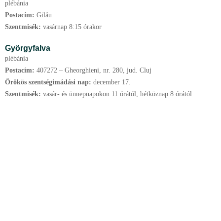
plébánia
Postacím:
Gilău
Szentmisék:
vasárnap 8:15 órakor
Györgyfalva
plébánia
Postacím:
407272 – Gheorghieni, nr. 280, jud. Cluj
Örökös szentségimádási nap:
december
17.
Szentmisék:
vasár- és ünnepnapokon 11 órától, hétköznap 8 órától