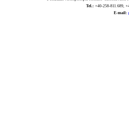
Tel.:
+40-258-811.689, +
E-mail: