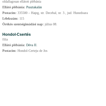
oldallagosan ellátott plébánia
Ellátó plébánia:
Pusztakalán
Postacím:
335500 – Haţeg, str. Decebal, nr. 3., jud. Hunedoara
Lélekszám:
115
Örökös szentségimádási nap:
július
08.
Hondol-Csertés
filia
Ellátó plébánia:
Déva II.
Postacím:
Hondol-Certeju de Jos