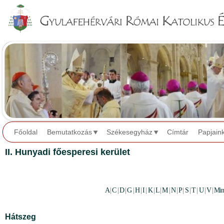
Jump to navigation
Főoldal
Bemutatkozás
Székesegyház
Címtár
Papjain
II. Hunyadi főesperesi kerület
A
|
C
|
D
|
G
|
H
|
I
|
K
|
L
|
M
|
N
|
P
|
S
|
T
|
U
|
V
|
Min
Hátszeg