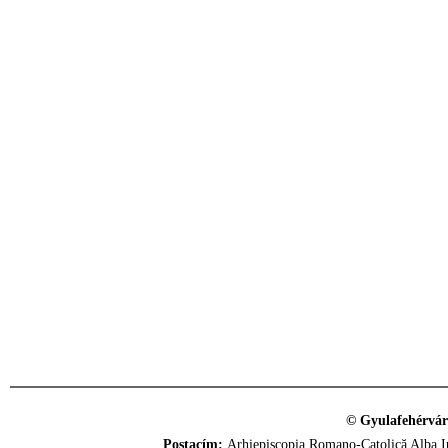
© Gyulafehérvár
Postacím:
Arhiepiscopia Romano-Catolică Alba Iu