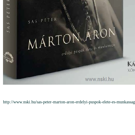
http://www.nski.hu/sas-peter-marton-aron-erdelyi-puspok-elete-es-munkassa