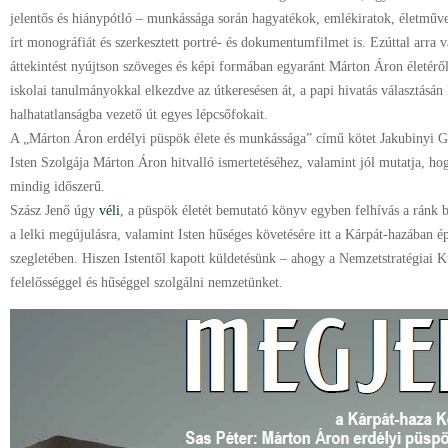
jelentős és hiánypótló – munkássága során hagyatékok, emlékiratok, életműv
írt monográfiát és szerkesztett portré- és dokumentumfilmet is. Ezúttal arra v
áttekintést nyújtson szöveges és képi formában egyaránt Márton Áron életérő
iskolai tanulmányokkal elkezdve az útkeresésen át, a papi hivatás választásán
halhatatlanságba vezető út egyes lépcsőfokait.
A „Márton Áron erdélyi püspök élete és munkássága” című kötet Jakubinyi
Isten Szolgája Márton Áron hitvalló ismertetéséhez, valamint jól mutatja, hog
mindig időszerű.
Szász Jenő úgy
véli
, a püspök életét bemutató könyv egyben felhívás a ránk bí
a lelki megújulásra, valamint Isten hűséges követésére itt a Kárpát-hazában 
szegletében. Hiszen Istentől kapott küldetésünk – ahogy a Nemzetstratégiai Ku
felelősséggel és hűséggel szolgálni nemzetünket.