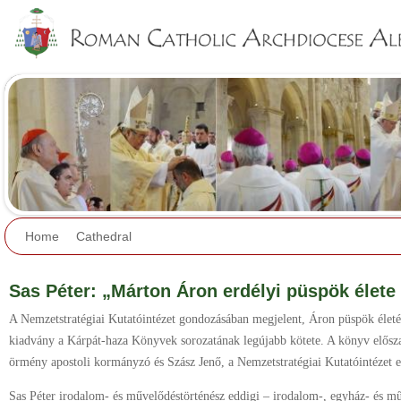
Jump to navigation
Home
Cathedral
Sas Péter: „Márton Áron erdélyi püspök élet
A Nemzetstratégiai Kutatóintézet gondozásában megjelent, Áron püspök élet
kiadvány a Kárpát-haza Könyvek sorozatának legújabb kötete. A könyv elősz
örmény apostoli kormányzó és Szász Jenő, a Nemzetstratégiai Kutatóintézet e
Sas Péter irodalom- és művelődéstörténész eddigi – irodalom-, egyház- és mű