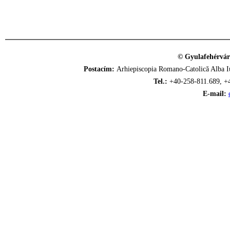
© Gyulafehérvár
Postacím:
Arhiepiscopia Romano-Catolică Alba Iu
Tel.:
+40-258-811.689, +
E-mail: