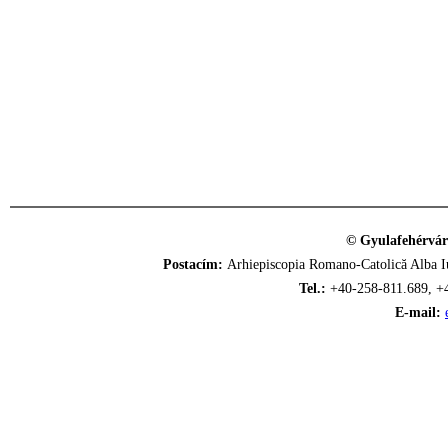
© Gyulafehérvár
Postacím:
Arhiepiscopia Romano-Catolică Alba Iu
Tel.:
+40-258-811.689, +
E-mail: