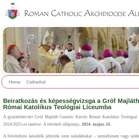
Jump to navigation
Home
Cathedral
Beiratkozás és képességvizsga a Gróf Majlát
Római Katolikus Teológiai Líceumba
A gyulafehérvári Gróf Majláth Gusztáv Károly Római Katolikus Teológiai
2024/2025-ös tanévre. A felvételi időpontja:
2024. május 24.
A felvételizni készülők jelezzék ezen szándékukat – személyesen vagy szüle