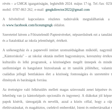
révén – a GMGK igazgatóságán, legkésőbb 2024. május 17-ig. Tel./fax: 025
mobil: 0787-863 262, e-mail:
gmgkdirector2022@gmail.com
A felvételivel kapcsolatos részletes tudnivalók megtalálhatóak 
és
www.facebook.com/liceumgmgk
oldalon.
Szeretettel kérem a Főtisztelendő Paptestvéreket, népszerűsítsek ezt a tanulási
és a fiatalokkal az iskola jelentőségét, értékeit.
A székesegyház és a papnevelő intézet szomszédságában működő, nagymúl
,,Kántoriskola” – az iskolai oktatás mellett hagyományos, keresztény értékre
kulturális és lelki programok, a közösségben megélt ünnepek és minde
szellemiséget és hangulatot biztosítanak az itt tanulók jóllétéhez, valam
családias jellegű bentlakásos élet a közösség fontosságára és szeretetére
élmények és barátságok forrása.
Az érettségire való felkészülés mellett magas színvonalú zenei képzésre és
lehetőség van (a kántorképzés opcionális és ingyenes). A diákokat jól képzet
papok kísérik, támogatják és nevelik, azzal a közös céllal, hogy a ráj
élethivatásukat, és magabiztos, cselekvő emberekké, Istent és embertársaikat 