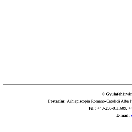
© Gyulafehérvár
Postacím:
Arhiepiscopia Romano-Catolică Alba Iu
Tel.:
+40-258-811.689, +
E-mail: