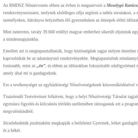
Az RMDSZ Nőszervezete ebben az évben is megszervezi a
Mosolygó Karács
rendezvénysorozatot, melynek elsődleges célja segíteni a nehéz sorsúakon, a
személyeken, hátrányos helyzetben élő gyermekeken az ünnepek előtti idősza
Mint ismeretes, tavaly 39.660 erdélyi magyar emberhez sikerült eljutniuk eg
a mindennapjainkba.
Emellett azt is megtapasztalhatták, hogy közösségünk tagjai milyen önzetlen s
kapcsolódtak be az adományozó rendezvényekbe. Megtapasztaltuk mindannyi
fontosabb, mint az
„én”
, és ebben az időszakban fokozottabb odafigyeléssel
amely által mi is gazdagodunk.
Ezt a tevékenységet az egyházközségi Nőszövetségeknek közreműködésével v
Tisztelendő Testvéreimet felkérem, hogy a helyi Nőszövetségi Társulat tagjait
egymásra figyelés és kölcsönös törődés szellemében támogassuk ezt a program
megvalósításából.
Jócselekedetük jutalmaként megkapják a betlehemi Gyermek, lelket gazdagító 
és a békét.