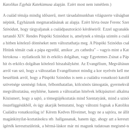
Katolikus Egyház Katekizmusa
alapján. Ezért most nem ismétlem.)
A család témája mindig időszerű, mert társadalmunkban világszerte válságban
népünk, Egyházunk megmaradásának az alapja. Ezért hívta össze Ferenc Szen
Szinódus
t, hogy tárgyaljanak a családpasztoráció kérdéseiről. Ezzel ugyanakko
tartandó XIV. Rendes Püspöki Szinódust is, amelynek a témája szintén a csa
a hitben kötelező döntéseket nem változtathatja meg. A Püspöki Szinódus csa
Hitünk témáit csak a pápa egyedül, amikor „ex cathedra” – vagyis mint a Kat
birtokosa – nyilatkozik hit és erkölcs dolgában, vagy Egyetemes Zsinat a Pápá
hit és erkölcs dolgában kötelező hitszabályként. Az Evangélium, Megváltásunk
arról van szó, hogy a változatlan Evangéliumot mindig a kor nyelvén kell me
beszélünk arról, hogy a Püspöki Szinódus is nem a családra vonatkozó katoliku
szövetsége szentségi fokon, felbonthatatlan, kölcsönös támogatás, gyermekválla
megváltoztatása, enyhítése, hanem a változatlan hitelvek lelkipásztori alkalm
Közismert, hogy a sajtó, a tömegtájékoztatás mind Szentatyánk, mind a szinód
összefüggésükből, és úgy akarják bemutatni, hogy változni fognak a Katolik
Családra vonatkozólag is! Kérem Kedves Híveimet, hogy ne a sajtóra, ne állít
magánkinyilat-koztatásokra stb. hallgassanak, hanem úgy, ahogy azt a keresz
ígérték keresztszüleink, a bérmá-láskor már mi magunk tudatosan megismé-t