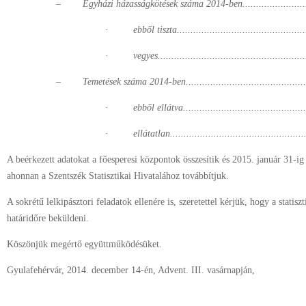
–
Egyházi házasságkötések száma 2014-ben........................
·
ebből tiszta...............................................
·
vegyes......................................................
–
Temetések száma 2014-ben.............................................
·
ebből ellátva.............................................
·
ellátatlan..................................................
A beérkezett adatokat a főesperesi központok összesítik és 2015. január 31-ig
ahonnan a Szentszék Statisztikai Hivatalához továbbítjuk.
A sokrétű lelkipásztori feladatok ellenére is, szeretettel kérjük, hogy a statis
határidőre beküldeni.
Köszönjük megértő együttműködésüket.
Gyulafehérvár, 2014. december 14-én, Advent. III. vasárnapján,