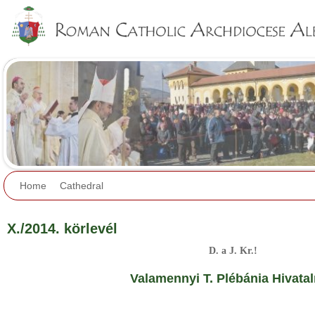
Jump to navigation
Home
Cathedral
X./2014. körlevél
D. a J. Kr.!
Valamennyi T. Plébánia Hivata