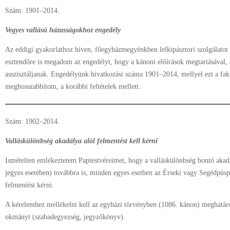
Szám: 1901–2014.
Vegyes vallású házasságokhoz engedély
Az eddigi gyakorlathoz híven, főegyházmegyénkben lelkipásztori szolgálatot
esztendőre is megadom az engedélyt, hogy a kánoni előírások megtartásával, 
asszisztáljanak. Engedélyünk hivatkozási száma 1901–2014, mellyel ezt a faku
meghosszabbítom, a korábbi feltételek mellett.
Szám: 1902–2014.
Valláskülönbség akadálya alól felmentést kell kérni
Ismételten emlékeztetem Paptestvéreimet, hogy a valláskülönbség bontó akadál
jegyes esetében) továbbra is, minden egyes esetben az Érseki vagy Segédpüspö
felmentést kérni.
A kérelemhez mellékelni kell az egyházi törvényben (1086. kánon) meghatározo
okmányt (szabadegyezség, jegyzőkönyv).