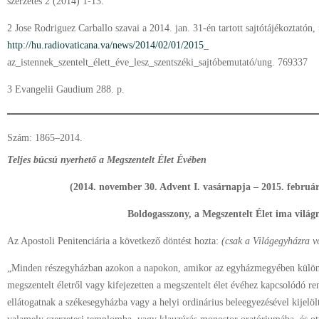
szerzetes 2 (2014) 1-13.
2 Jose Rodriguez Carballo szavai a 2014. jan. 31-én tartott sajtótájékoztatón, 
http://hu.radiovaticana.va/news/2014/02/01/2015
_
az_istennek_szentelt_élett_éve_lesz_szentszéki_sajtóbemutató/ung. 769337
3 Evangelii Gaudium 288. p.
Szám: 1865–2014.
Teljes búcsú nyerhető a Megszentelt Élet Évében
(2014. november 30. Advent I. vasárnapja – 2015. február
Boldogasszony, a Megszentelt Élet ima világ
Az Apostoli Penitenciária a következő döntést hozta:
(
csak a Világegyházra vo
„Minden részegyházban azokon a napokon, amikor az egyházmegyében külö
megszentelt életről vagy kifejezetten a megszentelt élet évéhez kapcsolódó re
ellátogatnak a székesegyházba vagy a helyi ordinárius beleegyezésével kijelö