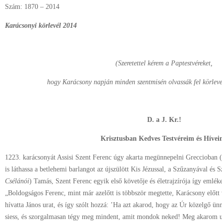
Szám: 1870 – 2014
Karácsonyi körlevél 2014
(Szeretettel kérem a Paptestvéreket,
hogy Karácsony napján minden szentmisén olvassák fel körleve
D. a J. Kr.!
Krisztusban Kedves Testvéreim és Hívei
1223. karácsonyát Assisi Szent Ferenc úgy akarta megünnepelni Greccioban (
is láthassa a betlehemi barlangot az újszülött Kis Jézussal, a Szűzanyával és Sz
Csélánói
) Tamás, Szent Ferenc egyik első követője és életrajzírója így emlé
„Boldogságos Ferenc, mint már azelőtt is többször megtette, Karácsony előtt
hívatta János urat, és így szólt hozzá: ’Ha azt akarod, hogy az Úr közelgő ü
siess, és szorgalmasan tégy meg mindent, amit mondok neked! Meg akarom ug