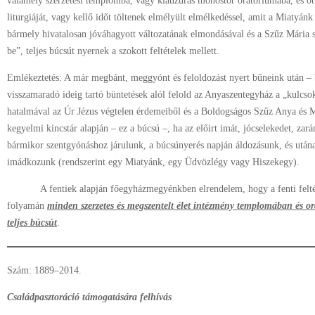
valamely szerzetesi templomba, vagy klauzúrás monostor oratóriumába, és o
liturgiáját, vagy kellő időt töltenek elmélyült elmélkedéssel, amit a Miatyánk
bármely hivatalosan jóváhagyott változatának elmondásával és a Szűz Mária s
be”, teljes búcsút nyernek a szokott feltételek mellett.
Emlékeztetés: A már megbánt, meggyónt és feloldozást nyert bűneink után – 
visszamaradó ideig tartó büntetések alól felold az Anyaszentegyház a „kulcso
hatalmával az Úr Jézus végtelen érdemeiből és a Boldogságos Szűz Anya és 
kegyelmi kincstár alapján – ez a búcsú –, ha az előirt imát, jócselekedet, zará
bármikor szentgyónáshoz járulunk, a búcsúnyerés napján áldozásunk, és után
imádkozunk (rendszerint egy Miatyánk, egy Üdvözlégy vagy Hiszekegy).
A fentiek alapján főegyházmegyénkben elrendelem, hogy a fenti feltéte
folyamán
minden szerzetes és megszentelt élet intézmény templomában és or
teljes búcsút
.
Szám: 1889–2014.
Családpasztoráció támogatására felhívás