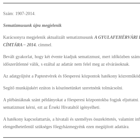
Szám: 1907-2014.
Sematizmusunk újra megjelenik
Karácsonyra megjelenik aktualizált sematizmusunk
A GYULAFEHÉRVÁRI 
CÍMTÁRA – 2014.
címmel.
Bevált gyakorlat, hogy két évente kiadjuk sematizmust, mert időközben szá
időszerűtlenné válik, s ezáltal az adattár nem felel meg az elvárásoknak.
Az adatgyűjtést a Paptestvérek és főesperesi központok hatékony közreműköd
Segítő munkájukért ezúton is köszönetünket szeretnénk tolmácsolni.
A plébániáknak szánt példányokat a főesperesi központokba fogjuk eljuttatni. 
sematizmust kérni, ezt az Érseki Hivataltól igényelheti.
A hatékony kapcsolattartás, a hivatali és személyes összeköttetés, valamint i
elengedhetetlenül szükséges főegyházmegyénk ezen megújított adattára.