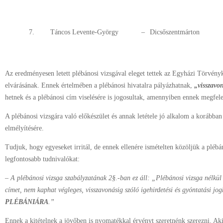
7.
Táncos Levente-György
–
Dicsőszentmárton
Az eredményesen letett plébánosi vizsgával eleget tettek az Egyházi Törvény
elvárásának. Ennek értelmében a plébánosi hivatalra pályázhatnak,
„visszavo
hetnek és a plébánosi cím viselésére is jogosultak, amennyiben ennek megfel
A plébánosi vizsgára való előkészület és annak letétele jó alkalom a korábban t
elmélyítésére.
Tudjuk, hogy egyeseket irritál, de ennek ellenére ismételten közöljük a plébá
legfontosabb tudnivalókat:
– A plébánosi vizsga szabályzatának 2§.-ban ez áll: „Plébánosi vizsga nélkül
címet, nem kaphat végleges, visszavonásig szóló igehirdetési és gyóntatási jo
PLÉBÁNIÁRA
.”
Ennek a kitételnek a jövőben is nyomatékkal érvényt szeretnénk szerezni. Aki