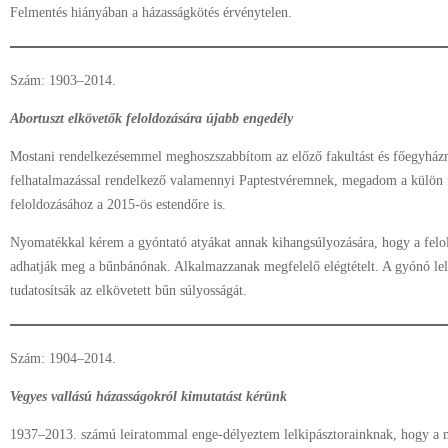
Felmentés hiányában a házasságkötés érvénytelen.
Szám: 1903–2014.
Abortuszt elkövetők feloldozására újabb engedély
Mostani rendelkezésemmel meghoszszabbítom az előző fakultást és főegyhá
felhatalmazással rendelkező valamennyi Paptestvéremnek, megadom a külön f
feloldozásához a 2015-ös estendőre is.
Nyomatékkal kérem a gyóntató atyákat annak kihangsúlyozására, hogy a felol
adhatják meg a bűnbánónak. Alkalmazzanak megfelelő elégtételt. A gyónó lelk
tudatosítsák az elkövetett bűn súlyosságát.
Szám: 1904–2014.
Vegyes vallású házasságokról kimutatást kérünk
1937–2013. számú leiratommal enge-délyeztem lelkipásztorainknak, hogy a 