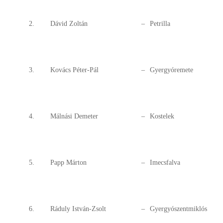
2.
Dávid Zoltán
–
Petrilla
3.
Kovács Péter-Pál
–
Gyergyóremete
4.
Málnási Demeter
–
Kostelek
5.
Papp Márton
–
Imecsfalva
6.
Ráduly István-Zsolt
–
Gyergyószentmiklós