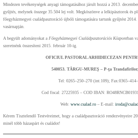
Mindezen tevékenységek anyagi támogatásához járult hozzá a 2013. decembe
gyűjtés, melynek összege 35.504 lej volt. Megköszönve a lelkipásztorok és pl
főegyházmegyei családpasztoráció újbóli támogatására tartunk gyűjtést 2014
vasárnapján.
A begyült adományokat a
Főegyházmegyei Családpasztorációs Központ
ban v
szeretnénk összesíteni 2015. február 10-ig.
OFICIUL PASTORAL ARHIDIECEZAN PENTR
540053. TÂRGU-MURE
Ş – P-ţa Trandafirilor
Tel: 0265–250–270 (int.109); Fax:0365–414
Cod fiscal: 27225935 – COD IBAN: RO48RNCB0193
Web:
www.csalad.ro
– E-mail:
iroda@csalad
Kérem Tisztelendő Testvéreimet, hogy a családpasztoráció rendezvényeire 201
minél több házaspárt és családot!