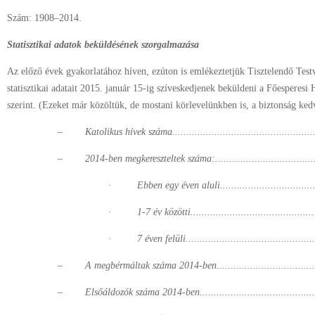
Szám: 1908–2014.
Statisztikai adatok beküldésének szorgalmazása
Az előző évek gyakorlatához híven, ezúton is emlékeztetjük Tisztelendő Test
statisztikai adatait 2015. január 15-ig szíveskedjenek beküldeni a Főesperesi
szerint. (Ezeket már közöltük, de mostani körlevelünkben is, a biztonság ked
–
Katolikus hívek száma...................................................
–
2014-ben megkereszteltek száma:....................................
·
Ebben egy éven aluli...................................
·
1-7 év közötti.............................................
·
7 éven felüli..............................................
–
A megbérmáltak száma 2014-ben....................................
–
Elsőáldozók száma 2014-ben..........................................