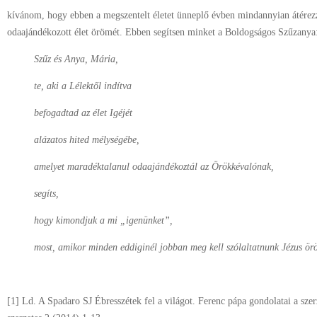
kívánom, hogy ebben a megszentelt életet ünneplő évben mindannyian átérezz
odaajándékozott élet örömét. Ebben segítsen minket a Boldogságos Szűzanya
Szűz és Anya, Mária,
te, aki a Lélektől indítva
befogadtad az élet Igéjét
alázatos hited mélységébe,
amelyet maradéktalanul odaajándékoztál az Örökkévalónak,
segíts,
hogy kimondjuk a mi „igenünket”,
most, amikor minden eddiginél jobban meg kell szólaltatnunk Jézus ör
[1] Ld. A Spadaro SJ Ébresszétek fel a világot. Ferenc pápa gondolatai a szer