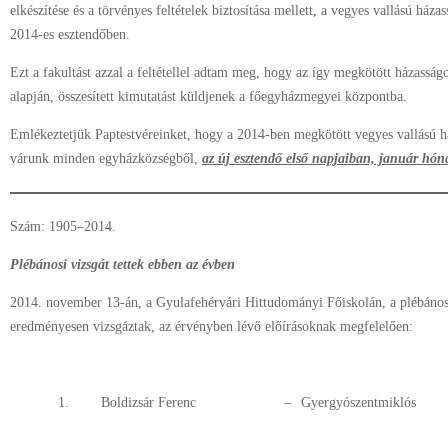
elkészítése és a törvényes feltételek biztosítása mellett, a vegyes vallású háza
2014-es esztendőben.
Ezt a fakultást azzal a feltétellel adtam meg, hogy az így megkötött házassá
alapján, összesített kimutatást küldjenek a főegyházmegyei központba.
Emlékeztetjük Paptestvéreinket, hogy a 2014-ben megkötött vegyes vallású há
várunk minden egyházközségből,
az új esztendő első napjaiban, január hón
Szám: 1905–2014.
Plébánosi vizsgát tettek ebben az évben
2014. november 13-án, a Gyulafehérvári Hittudományi Főiskolán, a plébánosi 
eredményesen vizsgáztak, az érvényben lévő előírásoknak megfelelően:
1.
Boldizsár Ferenc
–
Gyergyószentmiklós