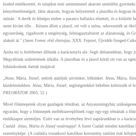
kisded emlékezetét, és tulajdon testi szemeimmel akarom szemlélni gyermeki
kényelmetlenségeit, látni akarom, hogyan helyeztetett a jászolba és hogyan fe
szénán.’ A derék és hűséges ember a parancs hallatára elsietett, és a kitűzött 
szent kívánt tőle... Készen állott a jászol, ott volt a széna, odavezették az ökr
egyszerűség, vigadozott a szegénység, felmagasztaltatott az alázatosság, és 
alakult át.” (
Szent Ferenc első életrajza
, XXX. Fejezet, Újvidék-Szeged-Csík
Azóta mi is
betlehemet
állítunk a karácsonyfa alá. Segít áhítatunkban, hogy 
Megváltónk születésének titkába. A jászolban és a jászol körül ott van az egé
fohászkodunk őseink imájával:
„Jézus, Mária, József, nektek ajánljuk szívünket, lelkünket. Jézus, Mária, Józ
küzdelmünkben. Jézus, Mária, József, segítségetekkel békében költözzék el l
PREORÁTOR
2003, 52.)
Mivel főünnepeink olyan gazdagok témában, az Anyaszentegyház szükségesne
egyaránt, hogy a főünnepek mellékszereplőinek vagy egy-egy témának a főü
emléknapot szenteljen. Ezért van az érvényben lévő naptárunkban is a karác
Család: Jézus, Mária és József vasárnapja
! A Szent Család minden katolikus 
eszményképe. (A családra vonatkozó katolikus keresztény tanítást már kifejt