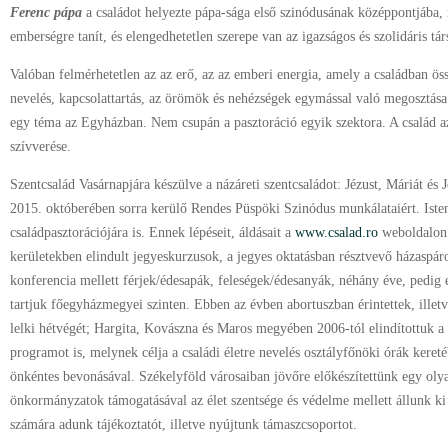
Ferenc pápa
a családot helyezte pápa-sága első szinódusának középpontjába, 
emberségre tanít, és elengedhetetlen szerepe van az igazságos és szolidáris 
Valóban felmérhetetlen az az erő, az az emberi energia, amely a családban öss
nevelés, kapcsolattartás, az örömök és nehézségek egymással való megosztása
egy téma az Egyházban. Nem csupán a pasztoráció egyik szektora. A család az 
szívverése.
Szentcsalád Vasárnapjára készülve a názáreti szentcsaládot: Jézust, Máriát és
2015. októberében sorra kerülő Rendes Püspöki Szinódus munkálataiért. Ist
családpasztorációjára is. Ennek lépéseit, áldásait a
www.csalad.ro
weboldalon 
kerületekben elindult jegyeskurzusok, a jegyes oktatásban résztvevő házaspáro
konferencia mellett férjek/édesapák, feleségek/édesanyák, néhány éve, pedig el
tartjuk főegyházmegyei szinten. Ebben az évben abortuszban érintettek, illet
lelki hétvégét; Hargita, Kovászna és Maros megyében 2006-tól elindítottuk a
programot is, melynek célja a családi életre nevelés osztályfőnöki órák kere
önkéntes bevonásával. Székelyföld városaiban jövőre előkészítettünk egy ol
önkormányzatok támogatásával az élet szentsége és védelme mellett állunk ki 
számára adunk tájékoztatót, illetve nyújtunk támaszcsoportot.