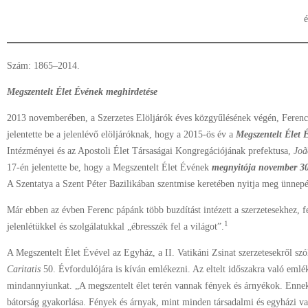
é
Szám: 1865–2014.
Megszentelt Élet Évének meghirdetése
2013 novemberében, a Szerzetes Elöljárók éves közgyűlésének végén, Ferenc
jelentette be a jelenlévő elöljáróknak, hogy a 2015-ös év a
Megszentelt Élet 
Intézményei és az Apostoli Élet Társaságai Kongregációjának prefektusa,
Joã
17-én jelentette be, hogy a Megszentelt Élet Évének
megnyitója november 30
A Szentatya a Szent Péter Bazilikában szentmise keretében nyitja meg ünnepé
Már ebben az évben Ferenc pápánk több buzdítást intézett a szerzetesekhez, f
1
jelenlétükkel és szolgálatukkal „ébresszék fel a világot”.
A Megszentelt Élet Évével az Egyház, a II. Vatikáni Zsinat szerzetesekről szó
Caritatis
50. Évfordulójára is kíván emlékezni. Az eltelt időszakra való emléke
mindannyiunkat. „A megszentelt élet terén vannak fények és árnyékok. Ennek f
bátorság gyakorlása. Fények és árnyak, mint minden társadalmi és egyházi v