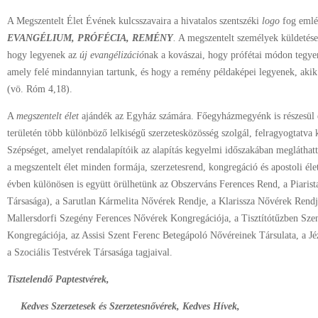
A Megszentelt Élet Évének kulcsszavaira a hivatalos szentszéki
logo
fog emlék
EVANGÉLIUM, PRÓFÉCIA, REMÉNY
.
A megszentelt személyek küldetése
hogy legyenek az
új evangélizáció
nak a kovászai, hogy prófétai módon tegye
amely felé mindannyian tartunk, és hogy a remény példaképei legyenek, akik
(vö. Róm 4,18).
A
megszentelt élet
ajándék az Egyház számára. Főegyházmegyénk is részesül e
területén több különböző lelkiségű szerzetesközösség szolgál, felragyogtatva
Szépséget, amelyet rendalapítóik az alapítás kegyelmi időszakában meglátha
a megszentelt élet minden formája, szerzetesrend, kongregáció és apostoli éle
évben különösen is együtt örülhetünk az Obszerváns Ferences Rend, a Piarist
Társasága), a Sarutlan Kármelita Nővérek Rendje, a Klarissza Nővérek Rendje
Mallersdorfi Szegény Ferences Nővérek Kongregációja, a Tisztítótűzben Sz
Kongregációja, az Assisi Szent Ferenc Betegápoló Nővéreinek Társulata, a J
a Szociális Testvérek Társasága tagjaival.
Tisztelendő Paptestvérek,
Kedves Szerzetesek és Szerzetesnővérek, Kedves Hívek,