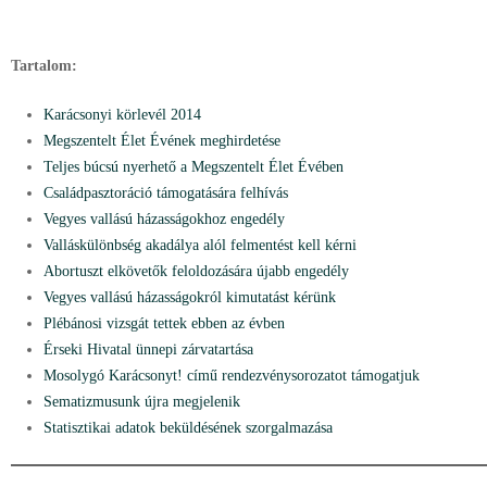
Tartalom:
Karácsonyi körlevél 2014
Megszentelt Élet Évének meghirdetése
Teljes búcsú nyerhető a Megszentelt Élet Évében
Családpasztoráció támogatására felhívás
Vegyes vallású házasságokhoz engedély
Valláskülönbség akadálya alól felmentést kell kérni
Abortuszt elkövetők feloldozására újabb engedély
Vegyes vallású házasságokról kimutatást kérünk
Plébánosi vizsgát tettek ebben az évben
Érseki Hivatal ünnepi zárvatartása
Mosolygó Karácsonyt! című rendezvénysorozatot támogatjuk
Sematizmusunk újra megjelenik
Statisztikai adatok beküldésének szorgalmazása