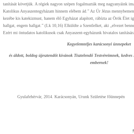
tanítását követjük. A régiek nagyon szépen fogalmazták meg nagyanyáink i
Katolikus Anyaszentegyházam hinnem elébem ád.” Az Úr Jézus mennybemenet
kezébe kis katekizmust, hanem élő Egyházat alapított, rábízta az Örök Élet igé
hallgat, engem hallgat.” (Lk 10,16) Elküldte a Szentlelket, aki „elvezet benne
Ezért mi öntudatos katolikusok csak Anyaszent-egyházunk hivatalos tanítására
Kegyelemteljes karácsonyi ünnepeket
és áldott, boldog újesztendőt kívánok Tisztelendő Testvéreimnek, kedve
embernek!
Gyulafehérvár, 2014. Karácsonyán, Urunk Születése főünnepén
†