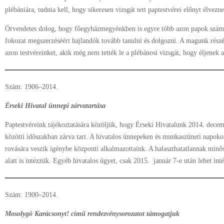
plébániára, tudnia kell, hogy sikeresen vizsgát tett paptestvérei előnyt élvez
Örvendetes dolog, hogy főegyházmegyénkben is egyre több azon papok szá
fokozat megszerzéséért hajlandók tovább tanulni és dolgozni. A magunk részér
azon testvéreinket, akik még nem tették le a plébánosi vizsgát, hogy éljenek a
Szám: 1906–2014.
Érseki Hivatal ünnepi zárvatartása
Paptestvéreink tájékoztatására közöljük, hogy Érseki Hivatalunk 2014. dece
közötti időszakban zárva tart. A hivatalos ünnepeken és munkaszüneti napokon
rovására veszik igénybe központi alkalmazottaink. A halaszthatatlannak minős
alatt is intézzük. Egyéb hivatalos ügyet, csak 2015. január 7-e után lehet inté
Szám: 1900–2014.
Mosolygó Karácsonyt! című rendezvénysorozatot támogatjuk