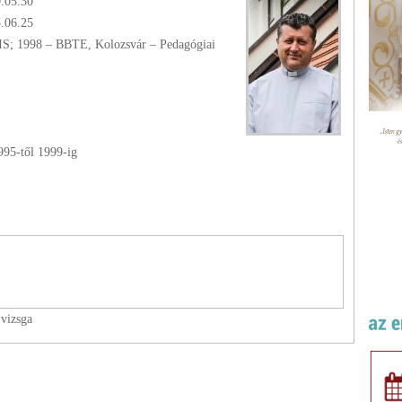
.05.30
5.06.25
IS; 1998 – BBTE, Kolozsvár – Pedagógiai
995
-től
1999
-ig
 vizsga