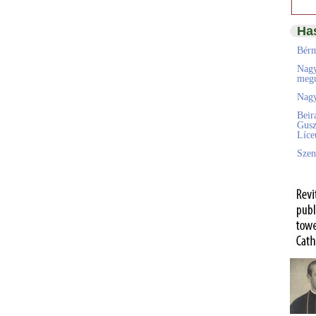
Ha
Bérm
Nagy
megú
Nagy
Beir
Gusz
Líc
Szen