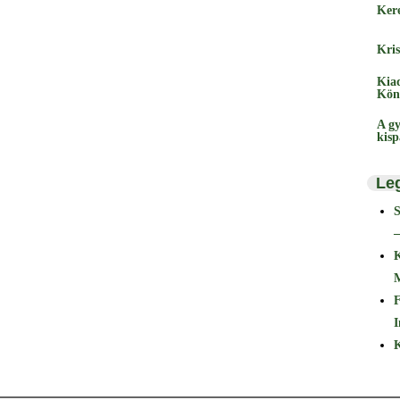
Ker
Kris
Kia
Kön
A gy
kis
Le
–
F
I
K