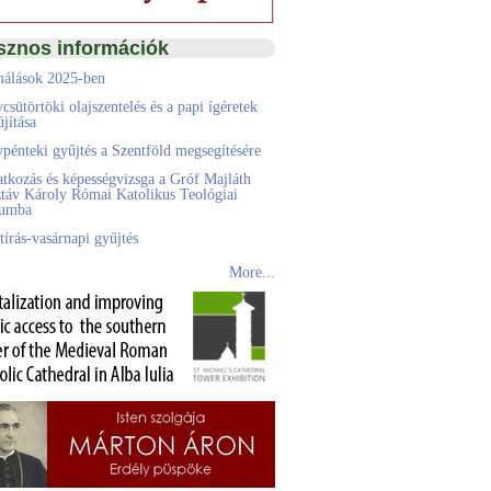
sznos információk
álások 2025-ben
csütörtöki olajszentelés és a papi ígéretek
jítása
pénteki gyűjtés a Szentföld megsegítésére
atkozás és képességvizsga a Gróf Majláth
táv Károly Római Katolikus Teológiai
eumba
tírás-vasárnapi gyűjtés
More...