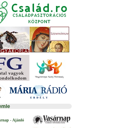
emle
árnap - Ajánló