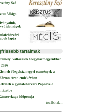
esztény Szó
ztus Világa
dványaink,
yvújdonságok
ulafehérvári
papok lapja
gfrissebb tartalmak
Személyi változások főegyházmegyénkben
 2026
Kiemelt főegyházmegyei események a
Márton Áron emlékévben
elvételi a gyulafehérvári Papnevelő
ntézetbe
ántorvizsga időpontja
továbbiak...