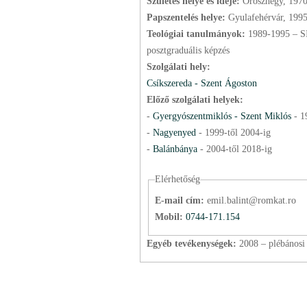
Születés helye és ideje:
Oroszhegy, 1970
Papszentelés helye:
Gyulafehérvár, 199
Teológiai tanulmányok:
1989-1995 – S
posztgraduális képzés
Szolgálati hely:
Csíkszereda - Szent Ágoston
Előző szolgálati helyek:
-
Gyergyószentmiklós - Szent Miklós
-
1
-
Nagyenyed
-
1999
-től
2004
-ig
-
Balánbánya
-
2004
-től
2018
-ig
Elérhetőség
E-mail cím:
emil.balint@romkat.ro
Mobil:
0744-171.154
Egyéb tevékenységek:
2008 – plébánosi