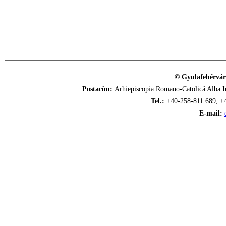
© Gyulafehérvár
Postacím:
Arhiepiscopia Romano-Catolică Alba Iu
Tel.:
+40-258-811.689, +
E-mail: