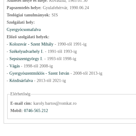
Születés helye és ideje:
Kovászna, 1965.01.30
Papszentelés helye:
Gyulafehérvár, 1990.06.24
Teológiai tanulmányok:
SIS
Szolgálati hely:
Gyergyócsomafalva
Előző szolgálati helyek:
-
Kolozsvár - Szent Mihály
-
1990
-től
1991
-ig
-
Székelyudvarhely I.
-
1991
-től
1993
-ig
-
Sepsiszentgyörgy I.
-
1993
-től
1998
-ig
-
Vágás
-
1998
-től
2008
-ig
-
Gyergyószentmiklós - Szent István
-
2008
-től
2013
-ig
-
Kézdisárfalva
-
2013
-től
2021
-ig
Elérhetőség
E-mail cím:
karoly.bartos@romkat.ro
Mobil:
0746-565.212