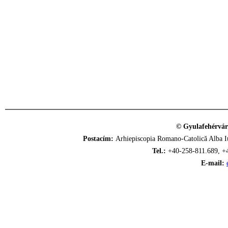
© Gyulafehérvár
Postacím:
Arhiepiscopia Romano-Catolică Alba Iu
Tel.:
+40-258-811.689, +
E-mail: