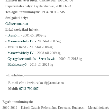
Születés helye és ideje:
Csíkszereda, 1976.07.06
Papszentelés helye:
Gyulafehérvár, 2001.06.24
Teológiai tanulmányok:
1994-2001 – SIS
Szolgálati hely:
Csíkszentmárton
Előző szolgálati helyek:
-
Brassó I.
-
2001
-től
2002
-ig
-
Marosvásárhely IV.
-
2002
-től
2007
-ig
- Jezsuita Rend -
2007
-től
2008
-ig
-
Marosvásárhely IV.
-
2008
-től
2009
-ig
-
Gyergyószentmiklós - Szent István
-
2009
-től
2013
-ig
-
Búzásbesenyő
-
2013
-től
2024
-ig
Elérhetőség
E-mail cím:
laszlo.cziko.ifj@romkat.ro
Mobil:
0743-790.967
Egyéb tanulmányok:
2010-2012 – Károli Gáspár Református Egyetem, Budapest – Mentálhigiénés