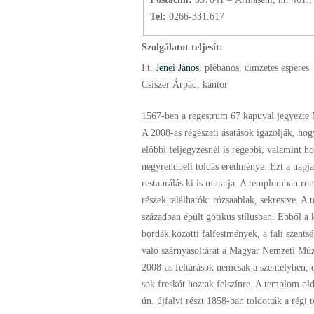
Tel:
0266-331.617
Szolgálatot teljesít:
Ft.
Jenei János
, plébános
, címzetes esperes
Csíszer Árpád, kántor
1567-ben a regestrum 67 kapuval jegyezte
A 2008-as régészeti ásatások igazolják, ho
előbbi feljegyzésnél is régebbi, valamint 
négyrendbeli toldás eredménye. Ezt a napja
restaurálás ki is mutatja. A templomban r
részek találhatók: rózsaablak, sekrestye. A
században épült gótikus stílusban. Ebből a 
bordák közötti falfestmények, a fali szents
való szárnyasoltárát a Magyar Nemzeti Mú
2008-as feltárások nemcsak a szentélyben, d
sok freskót hoztak felszínre. A templom old
ún. újfalvi részt 1858-ban toldották a régi