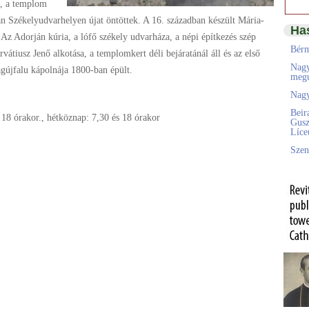
t, a templom
án Székelyudvarhelyen újat öntöttek. A 16. században készült Mária-
Ha
 Az Adorján kúria, a lófő székely udvarháza, a népi építkezés szép
Bérm
vátiusz Jenő alkotása, a templomkert déli bejáratánál áll és az első
Nagy
gújfalu kápolnája 1800-ban épült.
megú
Nagy
Beir
18 órakor., hétköznap: 7,30 és 18 órakor
Gusz
Líc
Szen