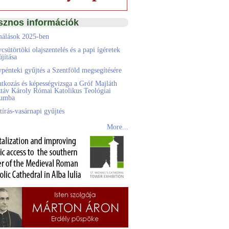
sznos információk
álások 2025-ben
csütörtöki olajszentelés és a papi ígéretek
jítása
pénteki gyűjtés a Szentföld megsegítésére
atkozás és képességvizsga a Gróf Majláth
táv Károly Római Katolikus Teológiai
eumba
tírás-vasárnapi gyűjtés
More...