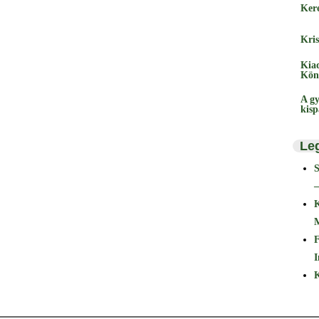
Ker
Kris
Kia
Kön
A gy
kis
Le
–
F
I
K