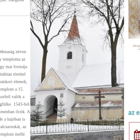
 Menaság néven.
gy temploma az
hogy mai formája
inkban történő
ománkori elemek,
 templom a 15.
korból valók a
égfülke. 1543-ból
zeumban őrzik. A
e a hajóban is
alcsarnokát, az
 templom mellé.