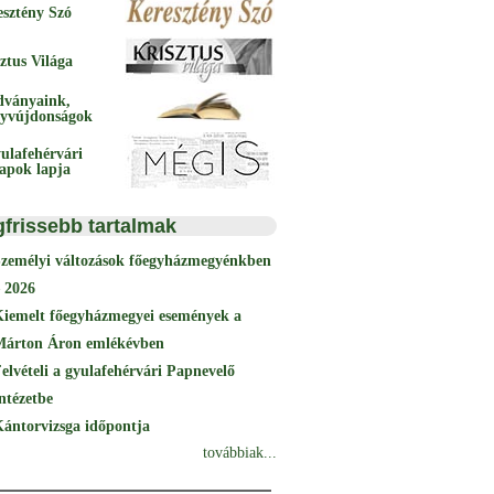
esztény Szó
ztus Világa
dványaink,
yvújdonságok
ulafehérvári
papok lapja
gfrissebb tartalmak
Személyi változások főegyházmegyénkben
 2026
Kiemelt főegyházmegyei események a
Márton Áron emlékévben
elvételi a gyulafehérvári Papnevelő
ntézetbe
ántorvizsga időpontja
továbbiak...