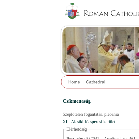
Home
Cathedral
Csíkmenaság
Szeplőtelen fogantatás,
plébánia
XII. Alcsíki főesperesi kerület
Elérhetőség
Postacím:
537041 – Armășeni, nr. 461., 