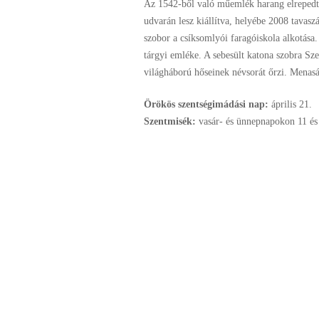
Az 1542-ből való műemlék harang elreped
udvarán lesz kiállítva, helyébe 2008 tavasz
szobor a csíksomlyói faragóiskola alkotása.
tárgyi emléke. A sebesült katona szobra Szer
világháború hőseinek névsorát őrzi. Menasá
Örökös szentségimádási nap:
április
21.
Szentmisék:
vasár- és ünnepnapokon 11 és 