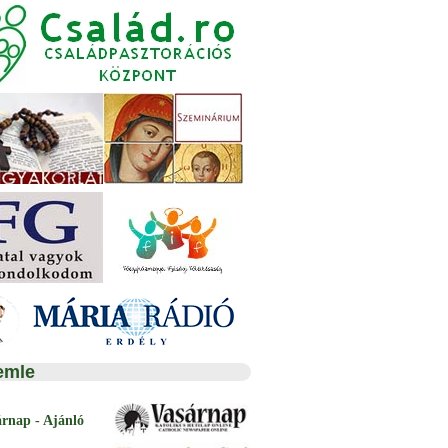
emle
árnap - Ajánló